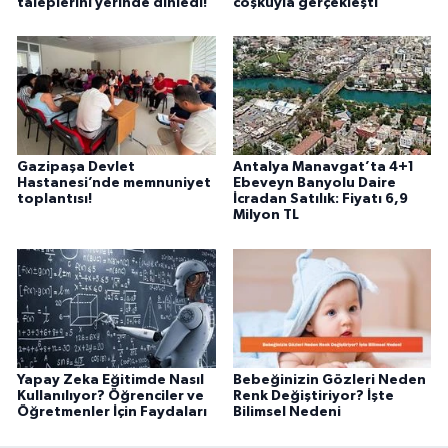
taleplerini yerinde dinledi!
coşkuyla gerçekleşti
Gazipaşa Devlet
Antalya Manavgat’ta 4+1
Hastanesi’nde memnuniyet
Ebeveyn Banyolu Daire
toplantısı!
İcradan Satılık: Fiyatı 6,9
Milyon TL
Yapay Zeka Eğitimde Nasıl
Bebeğinizin Gözleri Neden
Kullanılıyor? Öğrenciler ve
Renk Değiştiriyor? İşte
Öğretmenler İçin Faydaları
Bilimsel Nedeni