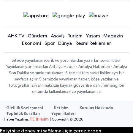
AHK TV
Gündem
Asayiş
Turizm
Yaşam
Magazin
Ekonomi
Spor
Dünya
Resmi Reklamlar
Sitede yayınlanan içerik ve yorumlardan yazarları sorumludur.
Yayınlanan yorumlardan Antalya Haber - Antalya Haberleri - Antalya
Son Dakika sorumlu tutulamaz. Sitedeki tüm harici linkler ayrı bir
sayfada açılır. Sitemizde yayınlanan haber, köşe yazıları ve
fotoğraflar izin alınmaksızın kaynak gösterilse dahi, herhangi bir
ortamda kullanılamaz ve yayınlanamaz
Gizlilik Sözleşmesi
İletişim
Kuruluş Hakkında
Topluluk Kuralları
Yayın İlkeleri
Haber Yazılımı:
TE Bilişim
| Copyright © 2026
En iyi site deneyimi sağlamak için çerezlerden