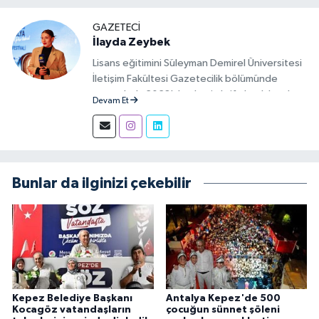
GAZETECI
İlayda Zeybek
Lisans eğitimini Süleyman Demirel Üniversitesi
İletişim Fakültesi Gazetecilik bölümünde
tamamladı. 2023'den beri aktif olarak basılı,
Devam Et
görsel ve sosyal mecralarda haber üretim
aşamalarında muhabir ve editör olarak görev
alıyor.
Bunlar da ilginizi çekebilir
Kepez Belediye Başkanı
Antalya Kepez'de 500
Kocagöz vatandaşların
çocuğun sünnet şöleni