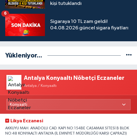
kişi tutuklandı
6
Sigaraya 10 TL zam geldi!
04.08.2026 güncel sigara fiyatları
Yükleniyor...
Antalya Konyaaltı Nöbetçi Eczaneler
Antalya / Konyaaltı
Likya Eczanesi
AKKUYU MAH. ANADOLU CAD. KAPI NO:154BE CASAMAX SİTESİ B BLOK
NO:48 KONYAALTI ANTALYA (İL EMNİYET MÜDÜRLÜĞÜ KARŞI ÇAPRAZI)