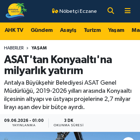
Nöbetçi Eczane
AHK TV
Antalya Nöbetçi Eczaneler
AHK TV
Gündem
Asayiş
Turizm
Yaşam
Ma
Gündem
Antalya Hava Durumu
HABERLER
YAŞAM
Asayiş
Antalya Namaz Vakitleri
ASAT'tan Konyaaltı'na
milyarlık yatırım
Turizm
Antalya Trafik Yoğunluk Haritası
Antalya Büyükşehir Belediyesi ASAT Genel
Yaşam
Süper Lig Puan Durumu ve Fikstür
Müdürlüğü, 2019-2026 yılları arasında Konyaaltı
ilçesinin altyapı ve üstyapı projelerine 2,7 milyar
Magazin
Tüm Manşetler
lirayı aşan dev bir bütçe ayırdı.
Ekonomi
Son Dakika Haberleri
09.06.2026 - 01:00
3 DK
YAYINLANMA
OKUNMA SÜRESI
Spor
Haber Arşivi