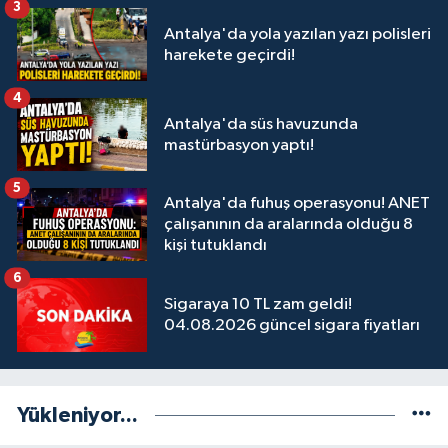
3
Antalya'da yola yazılan yazı polisleri
harekete geçirdi!
4
Antalya'da süs havuzunda
mastürbasyon yaptı!
5
Antalya'da fuhuş operasyonu! ANET
çalışanının da aralarında olduğu 8
kişi tutuklandı
6
Sigaraya 10 TL zam geldi!
04.08.2026 güncel sigara fiyatları
Yükleniyor...