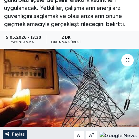
günü bazı ilçelerde planlı elektrik kesintileri
uygulanacak. Yetkililer, çalışmaların enerji arz
Dünya
güvenliğini sağlamak ve olası arızaların önüne
geçmek amacıyla gerçekleştirileceğini belirtti.
Resmi Reklamlar
15.05.2026 - 13:30
2 DK
YAYINLANMA
OKUNMA SÜRESI
Paylaş
-
+
A
A