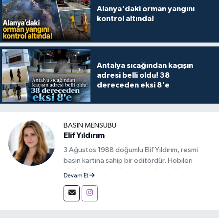
Alanya'daki orman yangını
kontrol altında!
Antalya sıcağından kaçışın
adresi belli oldu! 38
dereceden eksi 8'e
BASIN MENSUBU
Elif Yıldırım
3 Ağustos 1988 doğumlu Elif Yıldırım, resmi
basın kartına sahip bir editördür. Hobileri
yürüyüş yapmak, kitap okumak ve gündemi
Devam Et
takip etmektir.