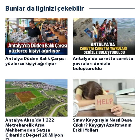
Bunlar da ilginizi çekebilir
Antalya Düden Balık Çarşısı
Antalya’da caretta caretta
yüzlerce kişiyi ağırlıyor
yavruları denizle
buluşturuldu
Antalya Aksu’da 1.222
Sınav Kaygısıyla Nasıl Başa
Metrekarelik Arsa
Çıkılır? Kaygıyı Azaltmanın
Mahkemeden Satışa
Etkili Yolları
Çıkarıldı: Değeri 28 Milyon