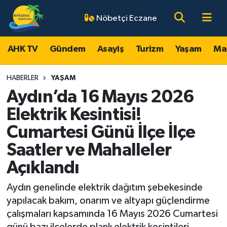
Nöbetçi Eczane
AHK TV
Antalya Nöbetçi Eczaneler
AHK TV
Gündem
Asayiş
Turizm
Yaşam
Ma
Gündem
Antalya Hava Durumu
HABERLER
YAŞAM
Asayiş
Antalya Namaz Vakitleri
Aydın’da 16 Mayıs 2026
Elektrik Kesintisi!
Turizm
Antalya Trafik Yoğunluk Haritası
Cumartesi Günü İlçe İlçe
Yaşam
Süper Lig Puan Durumu ve Fikstür
Saatler ve Mahalleler
Açıklandı
Magazin
Tüm Manşetler
Aydın genelinde elektrik dağıtım şebekesinde
Ekonomi
Son Dakika Haberleri
yapılacak bakım, onarım ve altyapı güçlendirme
çalışmaları kapsamında 16 Mayıs 2026 Cumartesi
Spor
Haber Arşivi