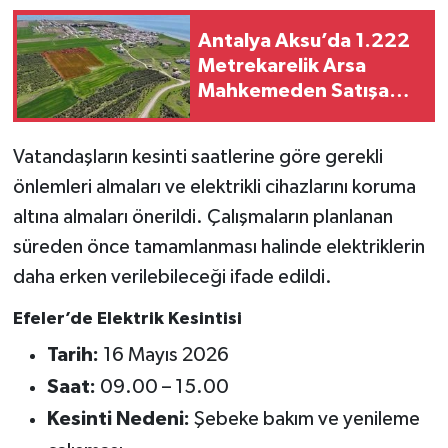
Antalya Aksu’da 1.222
Metrekarelik Arsa
Mahkemeden Satışa
Çıkarıldı: Değeri 28
Milyon TL
Vatandaşların kesinti saatlerine göre gerekli
önlemleri almaları ve elektrikli cihazlarını koruma
altına almaları önerildi. Çalışmaların planlanan
süreden önce tamamlanması halinde elektriklerin
daha erken verilebileceği ifade edildi.
Efeler’de Elektrik Kesintisi
Tarih:
16 Mayıs 2026
Saat:
09.00 – 15.00
Kesinti Nedeni:
Şebeke bakım ve yenileme