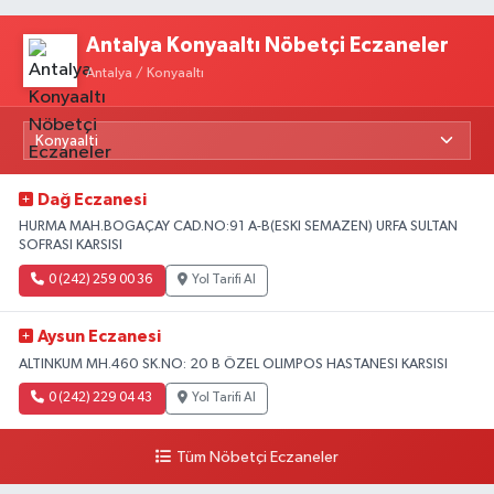
Antalya Konyaaltı Nöbetçi Eczaneler
Antalya / Konyaaltı
Dağ Eczanesi
HURMA MAH.BOGAÇAY CAD.NO:91 A-B(ESKI SEMAZEN) URFA SULTAN
SOFRASI KARSISI
0 (242) 259 00 36
Yol Tarifi Al
Aysun Eczanesi
ALTINKUM MH.460 SK.NO: 20 B ÖZEL OLIMPOS HASTANESI KARSISI
0 (242) 229 04 43
Yol Tarifi Al
Tüm Nöbetçi Eczaneler