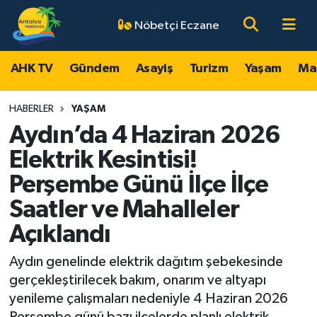
Nöbetçi Eczane
AHK TV
Antalya Nöbetçi Eczaneler
AHK TV
Gündem
Asayiş
Turizm
Yaşam
Ma
Gündem
Antalya Hava Durumu
HABERLER
YAŞAM
Asayiş
Antalya Namaz Vakitleri
Aydın’da 4 Haziran 2026
Elektrik Kesintisi!
Turizm
Antalya Trafik Yoğunluk Haritası
Perşembe Günü İlçe İlçe
Yaşam
Süper Lig Puan Durumu ve Fikstür
Saatler ve Mahalleler
Açıklandı
Magazin
Tüm Manşetler
Aydın genelinde elektrik dağıtım şebekesinde
Ekonomi
Son Dakika Haberleri
gerçekleştirilecek bakım, onarım ve altyapı
yenileme çalışmaları nedeniyle 4 Haziran 2026
Spor
Haber Arşivi