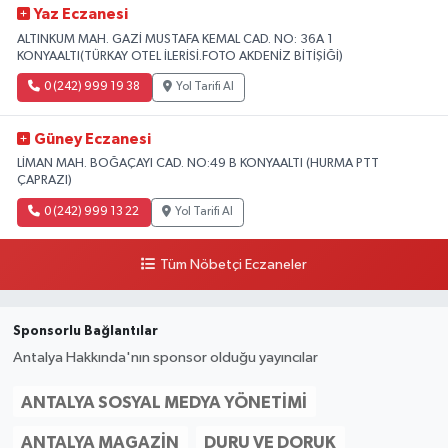
Yaz Eczanesi
ALTINKUM MAH. GAZİ MUSTAFA KEMAL CAD. NO: 36A 1
KONYAALTI(TÜRKAY OTEL İLERİSİ.FOTO AKDENİZ BİTİŞİĞİ)
0 (242) 999 19 38
Yol Tarifi Al
Güney Eczanesi
LİMAN MAH. BOĞAÇAYI CAD. NO:49 B KONYAALTI (HURMA PTT
ÇAPRAZI)
0 (242) 999 13 22
Yol Tarifi Al
Tüm Nöbetçi Eczaneler
Sponsorlu Bağlantılar
Antalya Hakkında'nın sponsor olduğu yayıncılar
ANTALYA SOSYAL MEDYA YÖNETIMI
ANTALYA MAGAZIN
DURU VE DORUK