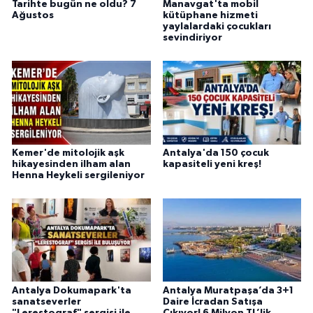
Tarihte bugün ne oldu? 7
Manavgat'ta mobil
Ağustos
kütüphane hizmeti
yaylalardaki çocukları
sevindiriyor
Kemer'de mitolojik aşk
Antalya'da 150 çocuk
hikayesinden ilham alan
kapasiteli yeni kreş!
Henna Heykeli sergileniyor
Antalya Dokumapark'ta
Antalya Muratpaşa’da 3+1
sanatseverler
Daire İcradan Satışa
"Lerestograf" sergisi ile
Çıkıyor! 6 Milyon TL’lik