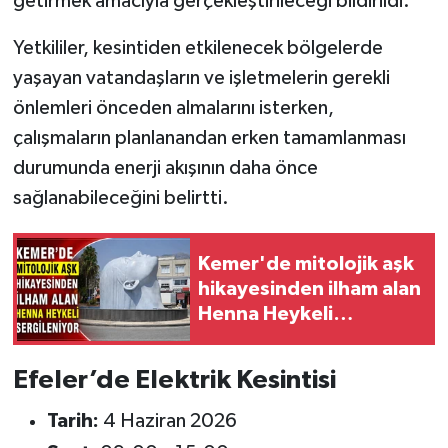
getirmek amacıyla gerçekleştirileceği bildirildi.
Yetkililer, kesintiden etkilenecek bölgelerde
yaşayan vatandaşların ve işletmelerin gerekli
önlemleri önceden almalarını isterken,
çalışmaların planlanandan erken tamamlanması
durumunda enerji akışının daha önce
sağlanabileceğini belirtti.
Kemer'de mitolojik aşk
hikayesinden ilham alan
Henna Heykeli
sergileniyor
Efeler’de Elektrik Kesintisi
Tarih:
4 Haziran 2026