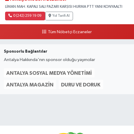
LİMAN MAH. KAPALI SALI PAZARI KARŞISI HURMA PTT YANI KONYAALTI
0 (242) 259 19 09
Yol Tarifi Al
Tüm Nöbetçi Eczaneler
Sponsorlu Bağlantılar
Antalya Hakkında'nın sponsor olduğu yayıncılar
ANTALYA SOSYAL MEDYA YÖNETIMI
ANTALYA MAGAZIN
DURU VE DORUK