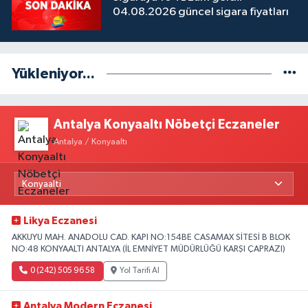
04.08.2026 güncel sigara fiyatları
Yükleniyor...
Antalya Konyaaltı Nöbetçi Eczaneler
Antalya / Konyaaltı
Likya Eczanesi
AKKUYU MAH. ANADOLU CAD. KAPI NO:154BE CASAMAX SİTESİ B BLOK
NO:48 KONYAALTI ANTALYA (İL EMNİYET MÜDÜRLÜĞÜ KARŞI ÇAPRAZI)
0 (242) 505 96 58
Yol Tarifi Al
Antalya Modern Eczanesi