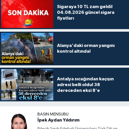
Sigaraya 10 TL zam geldi!
04.08.2026 güncel sigara
fiyatları
Alanya'daki orman yangını
kontrol altında!
Antalya sıcağından kaçışın
adresi belli oldu! 38
dereceden eksi 8'e
BASIN MENSUBU
İpek Aydan Yıldırım
Bilecik Şeyh Edebali Üniversitesi Türk Dili ve