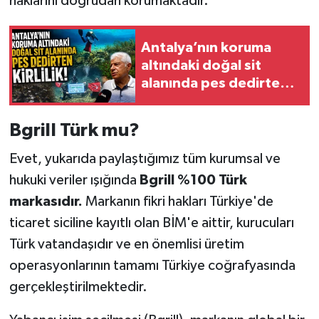
haklarını doğrudan korumaktadır.
Antalya’nın koruma
altındaki doğal sit
alanında pes dedirten
kirlilik!
Bgrill Türk mu?
Evet, yukarıda paylaştığımız tüm kurumsal ve
hukuki veriler ışığında
Bgrill %100 Türk
markasıdır.
Markanın fikri hakları Türkiye'de
ticaret siciline kayıtlı olan BİM'e aittir, kurucuları
Türk vatandaşıdır ve en önemlisi üretim
operasyonlarının tamamı Türkiye coğrafyasında
gerçekleştirilmektedir.