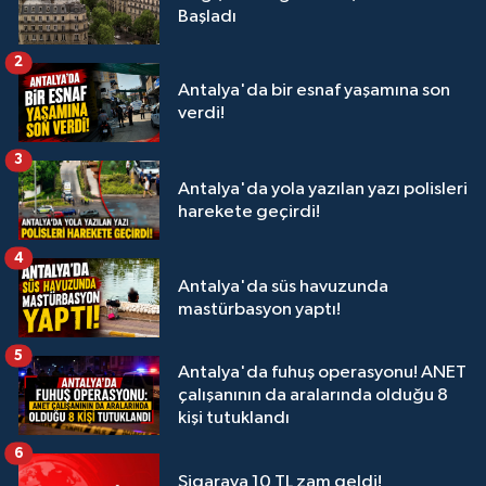
Başladı
2
Antalya'da bir esnaf yaşamına son
verdi!
3
Antalya'da yola yazılan yazı polisleri
harekete geçirdi!
4
Antalya'da süs havuzunda
mastürbasyon yaptı!
5
Antalya'da fuhuş operasyonu! ANET
çalışanının da aralarında olduğu 8
kişi tutuklandı
6
Sigaraya 10 TL zam geldi!