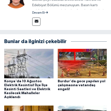
Edebiyat Bölümü mezunuyum. Basın kartı
sahibi bir gazeteci olarak, güncel gelişmeleri
Devam Et
yakından takip ediyor ve okuyucuları doğru,
güvenilir ve tarafsız bilgilerle buluşturmayı
amaçlıyorum. Habercilik anlayışımda etik
değerlere, araştırmacı bakış açısına ve
objektifliğe büyük önem veriyorum. Çeşitli
Bunlar da ilginizi çekebilir
alanlarda ürettiğim içeriklerle kamuoyuna
fayda sağla
Konya'da 10 Ağustos
Burdur'da gece yapılan yol
Elektrik Kesintisi! İlçe İlçe
çalışmasına vatandaş
Kesinti Saatleri ve Elektrik
engeli!
Kesilecek Mahalleler
Açıklandı