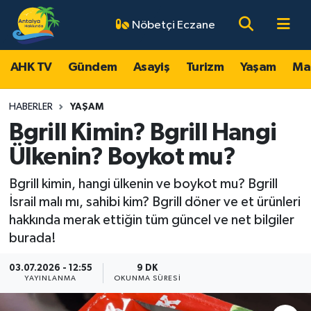
Nöbetçi Eczane
AHK TV
Antalya Nöbetçi Eczaneler
AHK TV
Gündem
Asayiş
Turizm
Yaşam
Ma
Gündem
Antalya Hava Durumu
HABERLER
YAŞAM
Asayiş
Antalya Namaz Vakitleri
Bgrill Kimin? Bgrill Hangi
Ülkenin? Boykot mu?
Turizm
Antalya Trafik Yoğunluk Haritası
Bgrill kimin, hangi ülkenin ve boykot mu? Bgrill
Yaşam
Süper Lig Puan Durumu ve Fikstür
İsrail malı mı, sahibi kim? Bgrill döner ve et ürünleri
hakkında merak ettiğin tüm güncel ve net bilgiler
Magazin
Tüm Manşetler
burada!
Ekonomi
Son Dakika Haberleri
03.07.2026 - 12:55
9 DK
YAYINLANMA
OKUNMA SÜRESI
Spor
Haber Arşivi