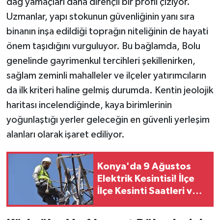
dağ yamaçları daha dirençli bir profil çiziyor.
Uzmanlar, yapı stokunun güvenliğinin yanı sıra
binanın inşa edildiği toprağın niteliğinin de hayati
önem taşıdığını vurguluyor. Bu bağlamda, Bolu
genelinde gayrimenkul tercihleri şekillenirken,
sağlam zeminli mahalleler ve ilçeler yatırımcıların
da ilk kriteri haline gelmiş durumda. Kentin jeolojik
haritası incelendiğinde, kaya birimlerinin
yoğunlaştığı yerler geleceğin en güvenli yerleşim
alanları olarak işaret ediliyor.
Konya'da 9 Ağustos
Elektrik Kesintisi! İlçe
İlçe Kesinti Saatleri ve
Elektrik Kesilecek
Mahalleler Açıklandı