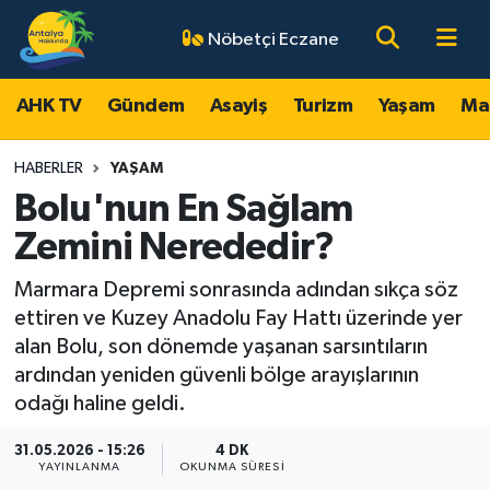
Nöbetçi Eczane
AHK TV
Antalya Nöbetçi Eczaneler
AHK TV
Gündem
Asayiş
Turizm
Yaşam
Ma
Gündem
Antalya Hava Durumu
HABERLER
YAŞAM
Asayiş
Antalya Namaz Vakitleri
Bolu'nun En Sağlam
Zemini Nerededir?
Turizm
Antalya Trafik Yoğunluk Haritası
Marmara Depremi sonrasında adından sıkça söz
Yaşam
Süper Lig Puan Durumu ve Fikstür
ettiren ve Kuzey Anadolu Fay Hattı üzerinde yer
alan Bolu, son dönemde yaşanan sarsıntıların
Magazin
Tüm Manşetler
ardından yeniden güvenli bölge arayışlarının
odağı haline geldi.
Ekonomi
Son Dakika Haberleri
31.05.2026 - 15:26
4 DK
YAYINLANMA
OKUNMA SÜRESI
Spor
Haber Arşivi