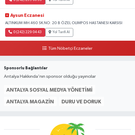
Aysun Eczanesi
ALTINKUM MH.460 SK.NO: 20 B ÖZEL OLIMPOS HASTANESI KARSISI
0 (242) 229 04 43
Yol Tarifi Al
Tüm Nöbetçi Eczaneler
Sponsorlu Bağlantılar
Antalya Hakkında'nın sponsor olduğu yayıncılar
ANTALYA SOSYAL MEDYA YÖNETIMI
ANTALYA MAGAZIN
DURU VE DORUK