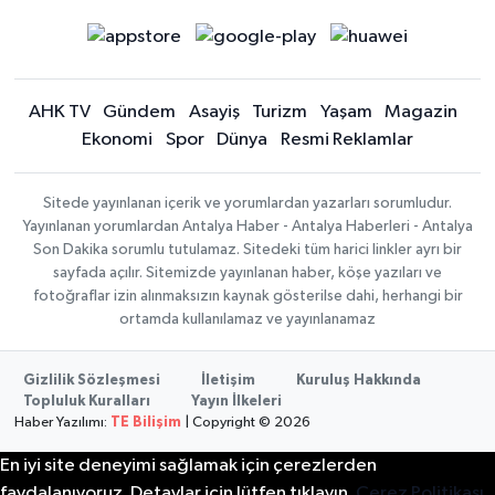
AHK TV
Gündem
Asayiş
Turizm
Yaşam
Magazin
Ekonomi
Spor
Dünya
Resmi Reklamlar
Sitede yayınlanan içerik ve yorumlardan yazarları sorumludur.
Yayınlanan yorumlardan Antalya Haber - Antalya Haberleri - Antalya
Son Dakika sorumlu tutulamaz. Sitedeki tüm harici linkler ayrı bir
sayfada açılır. Sitemizde yayınlanan haber, köşe yazıları ve
fotoğraflar izin alınmaksızın kaynak gösterilse dahi, herhangi bir
ortamda kullanılamaz ve yayınlanamaz
Gizlilik Sözleşmesi
İletişim
Kuruluş Hakkında
Topluluk Kuralları
Yayın İlkeleri
Haber Yazılımı:
TE Bilişim
| Copyright © 2026
En iyi site deneyimi sağlamak için çerezlerden
faydalanıyoruz. Detaylar için lütfen tıklayın.
Çerez Politikası