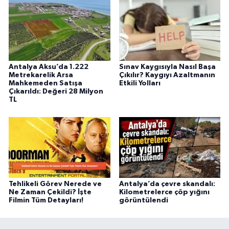
Antalya Aksu’da 1.222
Sınav Kaygısıyla Nasıl Başa
Metrekarelik Arsa
Çıkılır? Kaygıyı Azaltmanın
Mahkemeden Satışa
Etkili Yolları
Çıkarıldı: Değeri 28 Milyon
TL
Tehlikeli Görev Nerede ve
Antalya’da çevre skandalı:
Ne Zaman Çekildi? İşte
Kilometrelerce çöp yığını
Filmin Tüm Detayları!
görüntülendi