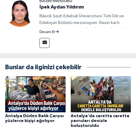
BASIN MENSUBU
İpek Aydan Yıldırım
Bilecik Şeyh Edebali Üniversitesi Türk Dili ve
Edebiyat Bölümü mezunuyum. Basın kartı
sahibi bir gazeteci olarak, güncel gelişmeleri
Devam Et
yakından takip ediyor ve okuyucuları doğru,
güvenilir ve tarafsız bilgilerle buluşturmayı
amaçlıyorum. Habercilik anlayışımda etik
değerlere, araştırmacı bakış açısına ve
objektifliğe büyük önem veriyorum. Çeşitli
Bunlar da ilginizi çekebilir
alanlarda ürettiğim içeriklerle kamuoyuna
fayda sağla
Antalya Düden Balık Çarşısı
Antalya’da caretta caretta
yüzlerce kişiyi ağırlıyor
yavruları denizle
buluşturuldu