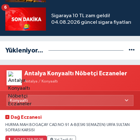
6
Sigaraya 10 TL zam geldi!
04.08.2026 güncel sigara fiyatları
Yükleniyor...
Antalya Konyaaltı Nöbetçi Eczaneler
Antalya / Konyaaltı
Dağ Eczanesi
HURMA MAH.BOGAÇAY CAD.NO:91 A-B(ESKI SEMAZEN) URFA SULTAN
SOFRASI KARSISI
0 (242) 259 00 36
Yol Tarifi Al