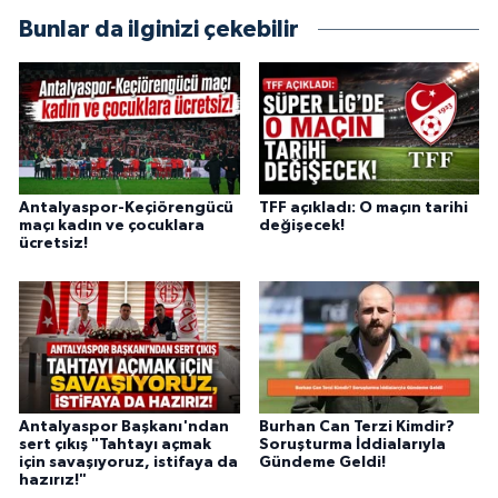
Bunlar da ilginizi çekebilir
Antalyaspor-Keçiörengücü
TFF açıkladı: O maçın tarihi
maçı kadın ve çocuklara
değişecek!
ücretsiz!
Antalyaspor Başkanı'ndan
Burhan Can Terzi Kimdir?
sert çıkış "Tahtayı açmak
Soruşturma İddialarıyla
için savaşıyoruz, istifaya da
Gündeme Geldi!
hazırız!"