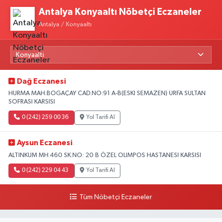
Antalya Konyaaltı Nöbetçi Eczaneler
Antalya / Konyaaltı
Dağ Eczanesi
HURMA MAH.BOGAÇAY CAD.NO:91 A-B(ESKI SEMAZEN) URFA SULTAN
SOFRASI KARSISI
0 (242) 259 00 36
Yol Tarifi Al
Aysun Eczanesi
ALTINKUM MH.460 SK.NO: 20 B ÖZEL OLIMPOS HASTANESI KARSISI
0 (242) 229 04 43
Yol Tarifi Al
Tüm Nöbetçi Eczaneler