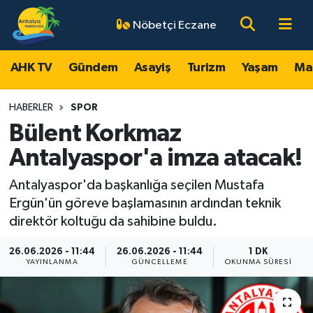
Nöbetçi Eczane
AHK TV
Antalya Nöbetçi Eczaneler
AHK TV
Gündem
Asayiş
Turizm
Yaşam
Ma
Gündem
Antalya Hava Durumu
HABERLER
SPOR
Asayiş
Antalya Namaz Vakitleri
Bülent Korkmaz
Antalyaspor'a imza atacak!
Turizm
Antalya Trafik Yoğunluk Haritası
Antalyaspor'da başkanlığa seçilen Mustafa
Yaşam
Süper Lig Puan Durumu ve Fikstür
Ergün'ün göreve başlamasının ardından teknik
direktör koltuğu da sahibine buldu.
Magazin
Tüm Manşetler
26.06.2026 - 11:44
26.06.2026 - 11:44
1 DK
YAYINLANMA
GÜNCELLEME
OKUNMA SÜRESI
Ekonomi
Son Dakika Haberleri
Spor
Haber Arşivi