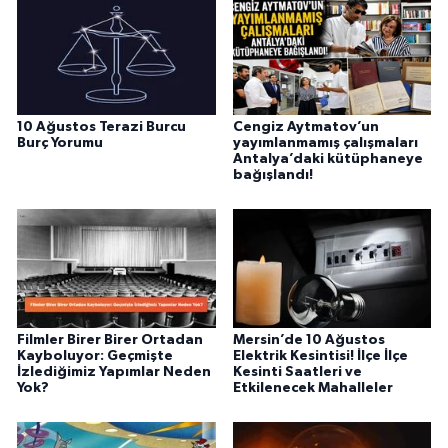
10 Ağustos Terazi Burcu
Cengiz Aytmatov’un
Burç Yorumu
yayımlanmamış çalışmaları
Antalya’daki kütüphaneye
bağışlandı!
Filmler Birer Birer Ortadan
Mersin’de 10 Ağustos
Kayboluyor: Geçmişte
Elektrik Kesintisi! İlçe İlçe
İzlediğimiz Yapımlar Neden
Kesinti Saatleri ve
Yok?
Etkilenecek Mahalleler