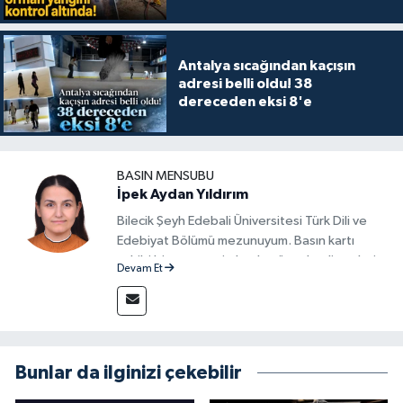
Antalya sıcağından kaçışın
adresi belli oldu! 38
dereceden eksi 8'e
BASIN MENSUBU
İpek Aydan Yıldırım
Bilecik Şeyh Edebali Üniversitesi Türk Dili ve
Edebiyat Bölümü mezunuyum. Basın kartı
sahibi bir gazeteci olarak, güncel gelişmeleri
Devam Et
yakından takip ediyor ve okuyucuları doğru,
güvenilir ve tarafsız bilgilerle buluşturmayı
amaçlıyorum. Habercilik anlayışımda etik
değerlere, araştırmacı bakış açısına ve
objektifliğe büyük önem veriyorum. Çeşitli
Bunlar da ilginizi çekebilir
alanlarda ürettiğim içeriklerle kamuoyuna
fayda sağla