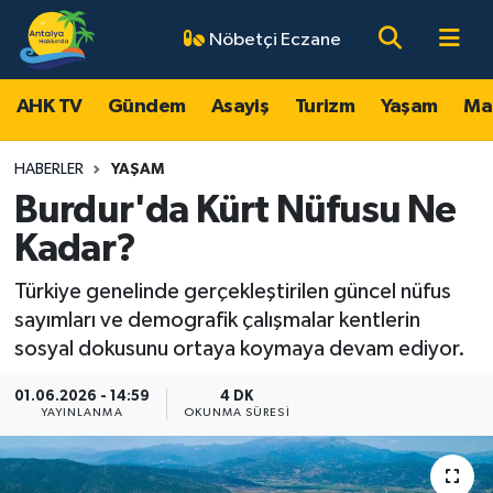
Nöbetçi Eczane
AHK TV
Antalya Nöbetçi Eczaneler
AHK TV
Gündem
Asayiş
Turizm
Yaşam
Ma
Gündem
Antalya Hava Durumu
HABERLER
YAŞAM
Asayiş
Antalya Namaz Vakitleri
Burdur'da Kürt Nüfusu Ne
Kadar?
Turizm
Antalya Trafik Yoğunluk Haritası
Türkiye genelinde gerçekleştirilen güncel nüfus
Yaşam
Süper Lig Puan Durumu ve Fikstür
sayımları ve demografik çalışmalar kentlerin
sosyal dokusunu ortaya koymaya devam ediyor.
Magazin
Tüm Manşetler
01.06.2026 - 14:59
4 DK
YAYINLANMA
OKUNMA SÜRESI
Ekonomi
Son Dakika Haberleri
Spor
Haber Arşivi