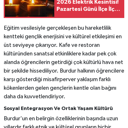
2026 Elektrik Kesintisi!
Pazartesi Günü İlçe İlçe
Saatler ve Mahalleler
Açıklandı
Eğitim vesilesiyle gerçekleşen bu hareketlilik
kentteki gençlik enerjisini ve kültürel etkileşimi en
üst seviyeye çıkarıyor. Kafe ve restoran
kültüründen sanatsal etkinliklere kadar pek çok
alanda öğrencilerin getirdiği çok kültürlü hava net
bir şekilde hissediliyor. Burdur halkının öğrencilere
karşı gösterdiği misafirperver yaklaşım farklı
kökenlerden gelen gençlerin kentle olan bağını
daha da kuvvetlendiriyor.
Sosyal Entegrasyon Ve Ortak Yaşam Kültürü
Burdur'un en belirgin özelliklerinin başında uzun
yıllardır farklı etnik ve kültürel grupların hiçbir