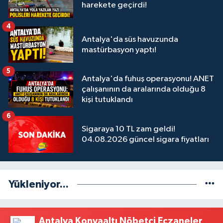
harekete geçirdi!
4
Antalya'da süs havuzunda
mastürbasyon yaptı!
5
Antalya'da fuhuş operasyonu! ANET
çalışanının da aralarında olduğu 8
kişi tutuklandı
6
Sigaraya 10 TL zam geldi!
04.08.2026 güncel sigara fiyatları
Yükleniyor...
Antalya Konyaaltı Nöbetçi Eczaneler