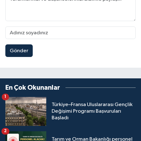
Gönder
En Çok Okunanlar
1
Türkiye–Fransa Uluslararası Gençlik
Değişimi Programı Başvuruları
Başladı
2
Tarım ve Orman Bakanlığı personel