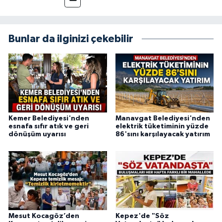
amaçlıyorum. Habercilik anlayışımda etik
değerlere, araştırmacı bakış açısına ve
objektifliğe büyük önem veriyorum. Çeşitli
Bunlar da ilginizi çekebilir
alanlarda ürettiğim içeriklerle kamuoyuna
fayda sağla
Kemer Belediyesi'nden
Manavgat Belediyesi'nden
esnafa sıfır atık ve geri
elektrik tüketiminin yüzde
dönüşüm uyarısı
86'sını karşılayacak yatırım
Mesut Kocagöz’den
Kepez'de "Söz