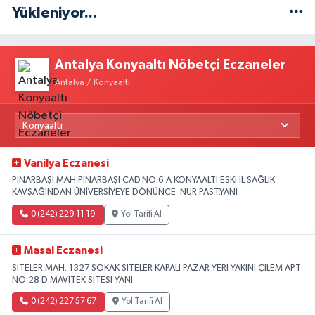
Yükleniyor...
Antalya Konyaaltı Nöbetçi Eczaneler
Antalya / Konyaaltı
Vanilya Eczanesi
PINARBAŞI MAH.PINARBAŞI CAD.NO:6 A KONYAALTI ESKİ İL SAĞLIK
KAVŞAĞINDAN ÜNİVERSİYEYE DÖNÜNCE .NUR PAST.YANI
0 (242) 229 11 19
Yol Tarifi Al
Masal Eczanesi
SITELER MAH. 1327 SOKAK SITELER KAPALI PAZAR YERI YAKINI ÇILEM APT
NO:28 D MAVITEK SITESI YANI
0 (242) 227 57 67
Yol Tarifi Al