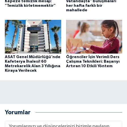
Kepeze temizlik mesajı:
Vatandaşta" buluşmaları
"Temizlik kirletmemektir"
her hafta farklı bir
mahallede
ASAT Genel Müdürlüğü'nde
Öğrenciler İçin Verimli Ders
Kafeterya İhalesi! 60
Çalışma Teknikleri: Başarıyı
Metrekarelik Alan 3 Yıllığına
Artıran 10 Etkili Yöntem
Kiraya Verilecek
Yorumlar