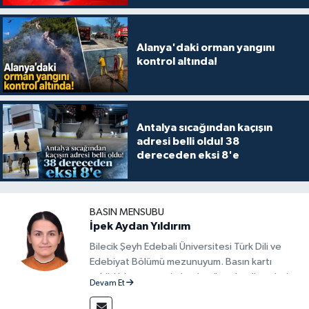
Alanya'daki orman yangını
kontrol altında!
Antalya sıcağından kaçışın
adresi belli oldu! 38
dereceden eksi 8'e
BASIN MENSUBU
İpek Aydan Yıldırım
Bilecik Şeyh Edebali Üniversitesi Türk Dili ve
Edebiyat Bölümü mezunuyum. Basın kartı
sahibi bir gazeteci olarak, güncel gelişmeleri
Devam Et
yakından takip ediyor ve okuyucuları doğru,
güvenilir ve tarafsız bilgilerle buluşturmayı