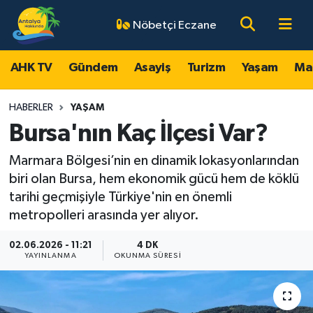
Nöbetçi Eczane
AHK TV
Antalya Nöbetçi Eczaneler
AHK TV
Gündem
Asayiş
Turizm
Yaşam
Ma
Gündem
Antalya Hava Durumu
HABERLER
YAŞAM
Asayiş
Antalya Namaz Vakitleri
Bursa'nın Kaç İlçesi Var?
Marmara Bölgesi’nin en dinamik lokasyonlarından
Turizm
Antalya Trafik Yoğunluk Haritası
biri olan Bursa, hem ekonomik gücü hem de köklü
Yaşam
Süper Lig Puan Durumu ve Fikstür
tarihi geçmişiyle Türkiye'nin en önemli
metropolleri arasında yer alıyor.
Magazin
Tüm Manşetler
02.06.2026 - 11:21
4 DK
YAYINLANMA
OKUNMA SÜRESI
Ekonomi
Son Dakika Haberleri
Spor
Haber Arşivi