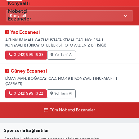
Yaz Eczanesi
ALTINKUM MAH. GAZİ MUSTAFA KEMAL CAD. NO: 36A 1
KONYAALTI(TÜRKAY OTEL İLERİSİ.FOTO AKDENİZ BİTİŞİĞİ)
0 (242) 999 19 38
Yol Tarifi Al
Güney Eczanesi
LİMAN MAH. BOĞAÇAYI CAD. NO:49 B KONYAALTI (HURMA PTT
ÇAPRAZI)
0 (242) 999 13 22
Yol Tarifi Al
Tüm Nöbetçi Eczaneler
Sponsorlu Bağlantılar