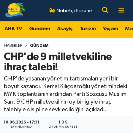
Nöbetçi Eczane
AHK TV
Antalya Nöbetçi Eczaneler
AHK TV
Gündem
Asayiş
Turizm
Yaşam
Ma
Gündem
Antalya Hava Durumu
HABERLER
GÜNDEM
Asayiş
Antalya Namaz Vakitleri
CHP'de 9 milletvekiline
ihraç talebi!
Turizm
Antalya Trafik Yoğunluk Haritası
CHP'de yaşanan yönetim tartışmaları yeni bir
Yaşam
Süper Lig Puan Durumu ve Fikstür
boyut kazandı. Kemal Kılıçdaroğlu yönetimindeki
MYK toplantısının ardından Parti Sözcüsü Müslim
Magazin
Tüm Manşetler
Sarı, 9 CHP milletvekilinin oy birliğiyle ihraç
talebiyle disipline sevk edildiğini açıkladı.
Ekonomi
Son Dakika Haberleri
10.06.2026 - 17:31
1 DK
YAYINLANMA
OKUNMA SÜRESI
Spor
Haber Arşivi