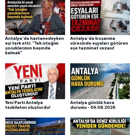
Antalya'da hastanedeyken
Antalya'da boşanma
eşi terk etti: "Tek isteğim
sürecinde eşyaları götüren
çocuklarımın başında
eşe tazminat cezası!
kalmak"
Yeni Parti Antalya
Antalya günlük hava
teşkilatını oluşturdu!
durumu - 06.08.2026