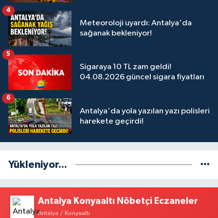
4
Meteoroloji uyardı: Antalya'da
sağanak bekleniyor!
5
Sigaraya 10 TL zam geldi!
04.08.2026 güncel sigara fiyatları
6
Antalya'da yola yazılan yazı polisleri
harekete geçirdi!
Yükleniyor...
Antalya Konyaaltı Nöbetçi Eczaneler
Antalya / Konyaaltı