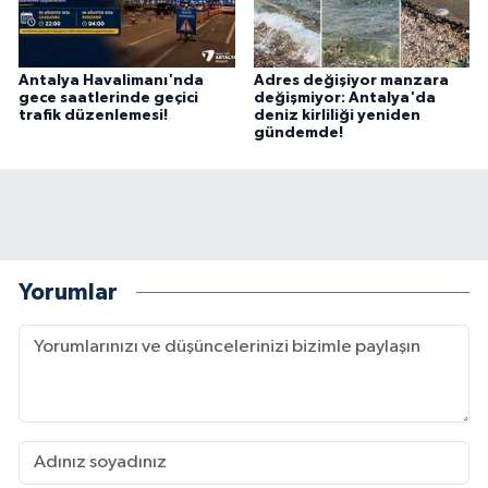
Antalya Havalimanı'nda
Adres değişiyor manzara
gece saatlerinde geçici
değişmiyor: Antalya'da
trafik düzenlemesi!
deniz kirliliği yeniden
gündemde!
Yorumlar