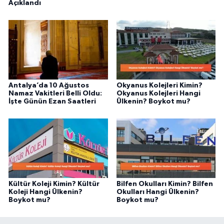
Açıklandı
Antalya’da 10 Ağustos
Okyanus Kolejleri Kimin?
Namaz Vakitleri Belli Oldu:
Okyanus Kolejleri Hangi
İşte Günün Ezan Saatleri
Ülkenin? Boykot mu?
Kültür Koleji Kimin? Kültür
Bilfen Okulları Kimin? Bilfen
Koleji Hangi Ülkenin?
Okulları Hangi Ülkenin?
Boykot mu?
Boykot mu?