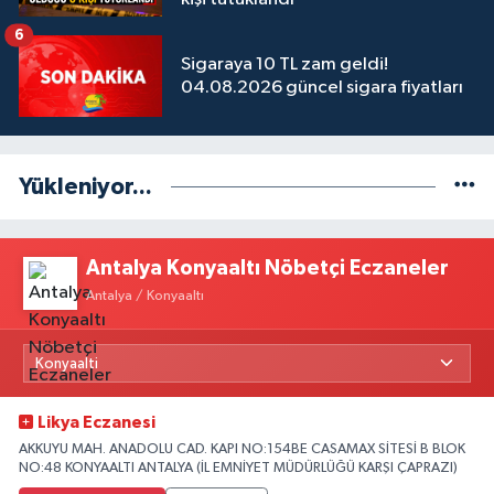
6
Sigaraya 10 TL zam geldi!
04.08.2026 güncel sigara fiyatları
Yükleniyor...
Antalya Konyaaltı Nöbetçi Eczaneler
Antalya / Konyaaltı
Likya Eczanesi
AKKUYU MAH. ANADOLU CAD. KAPI NO:154BE CASAMAX SİTESİ B BLOK
NO:48 KONYAALTI ANTALYA (İL EMNİYET MÜDÜRLÜĞÜ KARŞI ÇAPRAZI)