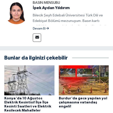
BASIN MENSUBU
İpek Aydan Yıldırım
Bilecik Şeyh Edebali Üniversitesi Türk Dili ve
Edebiyat Bölümü mezunuyum. Basın kartı
sahibi bir gazeteci olarak, güncel gelişmeleri
Devam Et
yakından takip ediyor ve okuyucuları doğru,
güvenilir ve tarafsız bilgilerle buluşturmayı
amaçlıyorum. Habercilik anlayışımda etik
değerlere, araştırmacı bakış açısına ve
objektifliğe büyük önem veriyorum. Çeşitli
Bunlar da ilginizi çekebilir
alanlarda ürettiğim içeriklerle kamuoyuna
fayda sağla
Konya'da 10 Ağustos
Burdur'da gece yapılan yol
Elektrik Kesintisi! İlçe İlçe
çalışmasına vatandaş
Kesinti Saatleri ve Elektrik
engeli!
Kesilecek Mahalleler