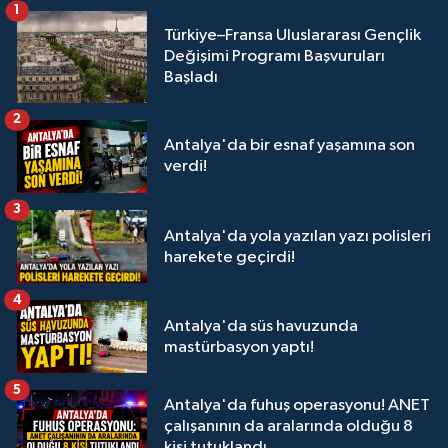
1
Türkiye–Fransa Uluslararası Gençlik
Değişimi Programı Başvuruları
Başladı
2
Antalya'da bir esnaf yaşamına son
verdi!
3
Antalya'da yola yazılan yazı polisleri
harekete geçirdi!
4
Antalya'da süs havuzunda
mastürbasyon yaptı!
5
Antalya'da fuhuş operasyonu! ANET
çalışanının da aralarında olduğu 8
kişi tutuklandı