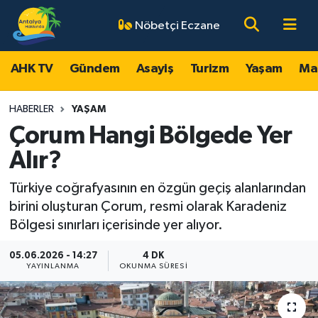
Nöbetçi Eczane
AHK TV
Antalya Nöbetçi Eczaneler
AHK TV
Gündem
Asayiş
Turizm
Yaşam
Ma
Gündem
Antalya Hava Durumu
HABERLER
YAŞAM
Asayiş
Antalya Namaz Vakitleri
Çorum Hangi Bölgede Yer
Alır?
Turizm
Antalya Trafik Yoğunluk Haritası
Türkiye coğrafyasının en özgün geçiş alanlarından
Yaşam
Süper Lig Puan Durumu ve Fikstür
birini oluşturan Çorum, resmi olarak Karadeniz
Bölgesi sınırları içerisinde yer alıyor.
Magazin
Tüm Manşetler
05.06.2026 - 14:27
4 DK
YAYINLANMA
OKUNMA SÜRESI
Ekonomi
Son Dakika Haberleri
Spor
Haber Arşivi