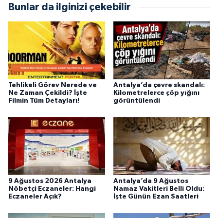
Bunlar da ilginizi çekebilir
alanlarda ürettiğim içeriklerle kamuoyuna
fayda sağla
Tehlikeli Görev Nerede ve
Antalya’da çevre skandalı:
Ne Zaman Çekildi? İşte
Kilometrelerce çöp yığını
Filmin Tüm Detayları!
görüntülendi
9 Ağustos 2026 Antalya
Antalya’da 9 Ağustos
Nöbetçi Eczaneler: Hangi
Namaz Vakitleri Belli Oldu:
Eczaneler Açık?
İşte Günün Ezan Saatleri