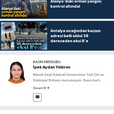
Alanya'daki orman yangını
kontrol altında!
Antalya sıcağından kaçışın
adresi belli oldu! 38
dereceden eksi 8'e
BASIN MENSUBU
İpek Aydan Yıldırım
Bilecik Şeyh Edebali Üniversitesi Türk Dili ve
Edebiyat Bölümü mezunuyum. Basın kartı
sahibi bir gazeteci olarak, güncel gelişmeleri
Devam Et
yakından takip ediyor ve okuyucuları doğru,
güvenilir ve tarafsız bilgilerle buluşturmayı
amaçlıyorum. Habercilik anlayışımda etik
değerlere, araştırmacı bakış açısına ve
objektifliğe büyük önem veriyorum. Çeşitli