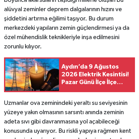
alüvyal zeminler deprem dalgalarının hızını ve
şiddetini artırma eğilimi taşıyor. Bu durum
merkezdeki yapıların zemin güçlendirmesi ya da
özel mühendislik teknikleriyle inşa edilmesini
zorunlu kılıyor.
Aydın’da 9 Ağustos
2026 Elektrik Kesintisi!
Pazar Günü İlçe İlçe
Saatler ve Mahalleler
Açıklandı
Uzmanlar ova zeminindeki yeraltı su seviyesinin
yüzeye yakın olmasının sarsıntı anında zeminin
adeta sıvı gibi davranmasına yol açabileceği
konusunda uyarıyor. Bu riskli yapıya rağmen kent