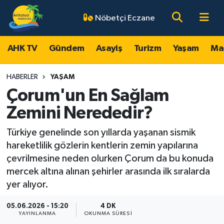
Nöbetçi Eczane
AHK TV
Antalya Nöbetçi Eczaneler
AHK TV
Gündem
Asayiş
Turizm
Yaşam
Ma
Gündem
Antalya Hava Durumu
HABERLER
YAŞAM
Asayiş
Antalya Namaz Vakitleri
Çorum'un En Sağlam
Zemini Nerededir?
Turizm
Antalya Trafik Yoğunluk Haritası
Türkiye genelinde son yıllarda yaşanan sismik
Yaşam
Süper Lig Puan Durumu ve Fikstür
hareketlilik gözlerin kentlerin zemin yapılarına
çevrilmesine neden olurken Çorum da bu konuda
Magazin
Tüm Manşetler
mercek altına alınan şehirler arasında ilk sıralarda
yer alıyor.
Ekonomi
Son Dakika Haberleri
05.06.2026 - 15:20
4 DK
YAYINLANMA
OKUNMA SÜRESI
Spor
Haber Arşivi