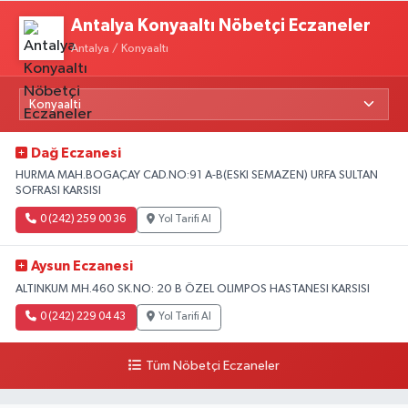
Antalya Konyaaltı Nöbetçi Eczaneler
Antalya / Konyaaltı
Dağ Eczanesi
HURMA MAH.BOGAÇAY CAD.NO:91 A-B(ESKI SEMAZEN) URFA SULTAN
SOFRASI KARSISI
0 (242) 259 00 36
Yol Tarifi Al
Aysun Eczanesi
ALTINKUM MH.460 SK.NO: 20 B ÖZEL OLIMPOS HASTANESI KARSISI
0 (242) 229 04 43
Yol Tarifi Al
Tüm Nöbetçi Eczaneler