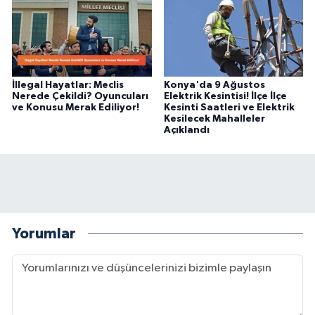
İllegal Hayatlar: Meclis
Konya'da 9 Ağustos
Nerede Çekildi? Oyuncuları
Elektrik Kesintisi! İlçe İlçe
ve Konusu Merak Ediliyor!
Kesinti Saatleri ve Elektrik
Kesilecek Mahalleler
Açıklandı
Yorumlar