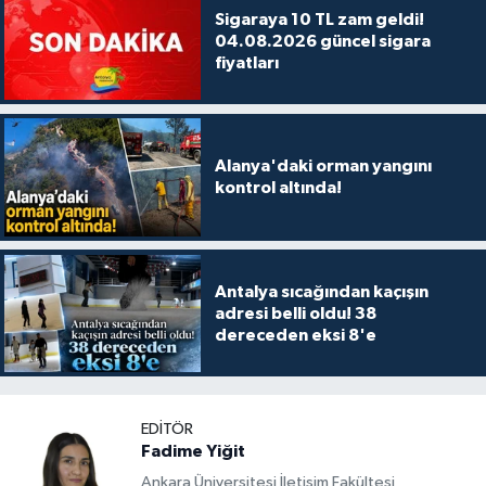
Sigaraya 10 TL zam geldi!
04.08.2026 güncel sigara
fiyatları
Alanya'daki orman yangını
kontrol altında!
Antalya sıcağından kaçışın
adresi belli oldu! 38
dereceden eksi 8'e
EDITÖR
Fadime Yiğit
Ankara Üniversitesi İletişim Fakültesi