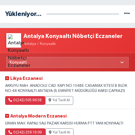
Yükleniyor...
Antalya Konyaaltı Nöbetçi Eczaneler
Antalya / Konyaaltı
Likya Eczanesi
AKKUYU MAH. ANADOLU CAD. KAPI NO:154BE CASAMAX SİTESİ B BLOK
NO:48 KONYAALTI ANTALYA (İL EMNİYET MÜDÜRLÜĞÜ KARŞI ÇAPRAZI)
0 (242) 505 96 58
Yol Tarifi Al
Antalya Modern Eczanesi
LİMAN MAH. KAPALI SALI PAZARI KARŞISI HURMA PTT YANI KONYAALTI
0 (242) 259 19 09
Yol Tarifi Al