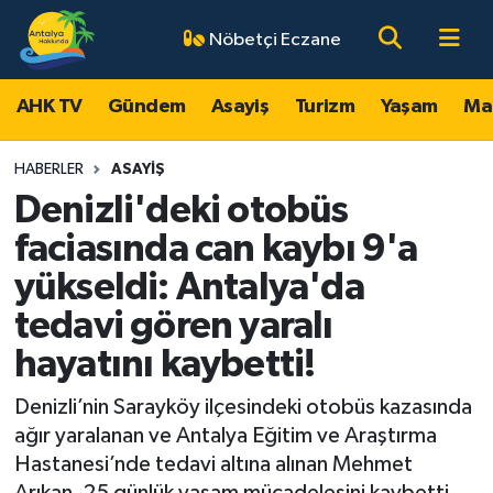
Nöbetçi Eczane
AHK TV
Antalya Nöbetçi Eczaneler
AHK TV
Gündem
Asayiş
Turizm
Yaşam
Ma
Gündem
Antalya Hava Durumu
HABERLER
ASAYIŞ
Asayiş
Antalya Namaz Vakitleri
Denizli'deki otobüs
faciasında can kaybı 9'a
Turizm
Antalya Trafik Yoğunluk Haritası
yükseldi: Antalya'da
Yaşam
Süper Lig Puan Durumu ve Fikstür
tedavi gören yaralı
hayatını kaybetti!
Magazin
Tüm Manşetler
Denizli’nin Sarayköy ilçesindeki otobüs kazasında
Ekonomi
Son Dakika Haberleri
ağır yaralanan ve Antalya Eğitim ve Araştırma
Hastanesi’nde tedavi altına alınan Mehmet
Spor
Haber Arşivi