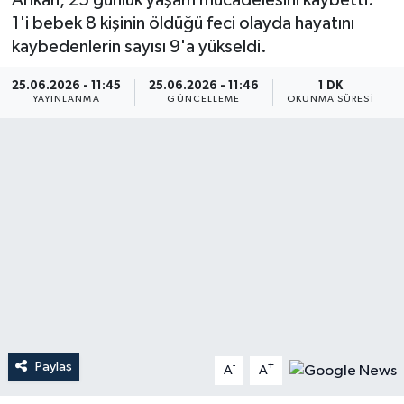
Arıkan, 25 günlük yaşam mücadelesini kaybetti.
1'i bebek 8 kişinin öldüğü feci olayda hayatını
Dünya
kaybedenlerin sayısı 9'a yükseldi.
Resmi Reklamlar
25.06.2026 - 11:45
25.06.2026 - 11:46
1 DK
YAYINLANMA
GÜNCELLEME
OKUNMA SÜRESI
Paylaş
-
+
A
A