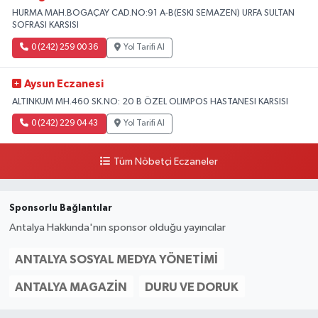
HURMA MAH.BOGAÇAY CAD.NO:91 A-B(ESKI SEMAZEN) URFA SULTAN
SOFRASI KARSISI
0 (242) 259 00 36
Yol Tarifi Al
Aysun Eczanesi
ALTINKUM MH.460 SK.NO: 20 B ÖZEL OLIMPOS HASTANESI KARSISI
0 (242) 229 04 43
Yol Tarifi Al
Tüm Nöbetçi Eczaneler
Sponsorlu Bağlantılar
Antalya Hakkında'nın sponsor olduğu yayıncılar
ANTALYA SOSYAL MEDYA YÖNETIMI
ANTALYA MAGAZIN
DURU VE DORUK