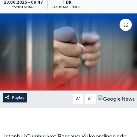
23.06.2026 - 09:47
1 DK
YAYINLANMA
OKUNMA SÜRESI
Dünya
Resmi Reklamlar
Paylaş
-
+
A
A
İstanbul Cumhuriyet Başsavcılığı koordinesinde,