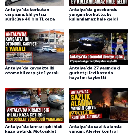
Antalya'da korkutan
Antalya’da gecekondu
çarpışma: Ehliyetsiz
yangını korkuttu: Ev
sürücüye 40 bin TL ceza
kullanılamaz hale geldi
Antalya’da kavşakta iki
Antalya’da 27 yaşındaki
otomobil çarpıştı: 1 yaralı
gurbetçi feci kazada
hayatını kaybetti
Antalya'da kırmızı ışık ihlali
Antalya'da sazlık alanda
kaza getirdi: Motosiklet
yangın: Alevler kontrol