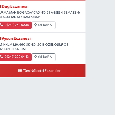
Dağ Eczanesi
URMA MAH.BOGAÇAY CAD.NO:91 A-B(ESKI SEMAZEN)
RFA SULTAN SOFRASI KARSISI
0 (242) 259 00 36
Yol Tarifi Al
Aysun Eczanesi
LTINKUM MH.460 SK.NO: 20 B ÖZEL OLIMPOS
ASTANESI KARSISI
0 (242) 229 04 43
Yol Tarifi Al
Tüm Nöbetçi Eczaneler