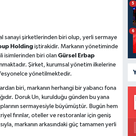
5
6
 sanayi şirketlerinden biri olup, yerli sermaye
oup Holding
iştirakidir. Markanın yönetiminde
i isimlerinden biri olan
Gürsel Erbap
maktadır. Şirket, kurumsal yönetim ilkelerine
Y
rofesyonelce yönetilmektedir.
lardan biri, markanın herhangi bir yabancı fona
ığıdır. Doruk Un, kurulduğu günden bu yana
 gruplarının sermayesiyle büyümüştür. Bugün hem
el fırınlar, oteller ve restoranlar için geniş
ısıyla, markanın arkasındaki güç tamamen yerli