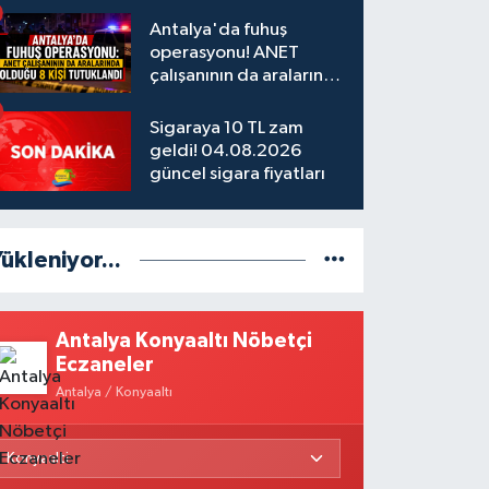
Antalya'da fuhuş
operasyonu! ANET
çalışanının da aralarında
olduğu 8 kişi tutuklandı
Sigaraya 10 TL zam
geldi! 04.08.2026
güncel sigara fiyatları
ükleniyor...
Antalya Konyaaltı Nöbetçi
Eczaneler
Antalya / Konyaaltı