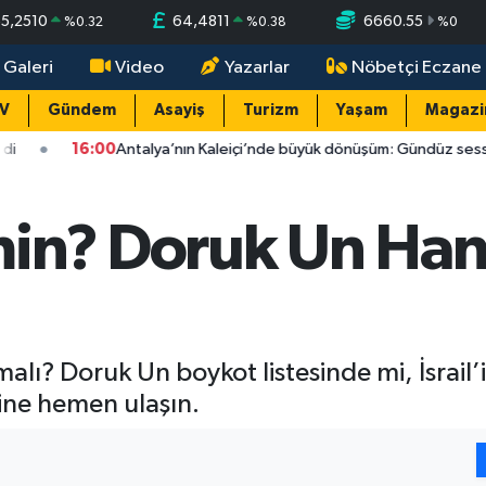
55,2510
64,4811
6660.55
%
0.32
%
0.38
%
0
 Galeri
Video
Yazarlar
Nöbetçi Eczane
TV
Gündem
Asayiş
Turizm
Yaşam
Magazi
:00
Antalya’nın Kaleiçi’nde büyük dönüşüm: Gündüz sessizlik, gece 50 bi
in? Doruk Un Han
alı? Doruk Un boykot listesinde mi, İsrail’
zine hemen ulaşın.