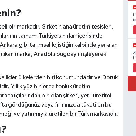
enin?
H
U
li bir markadır. Şirketin ana üretim tesisleri,
larının tamamı Türkiye sınırları içerisinde
nkara gibi tarımsal lojistiğin kalbinde yer alan
a çıkan marka, Anadolu buğdayını işleyerek
A
H
da lider ülkelerden biri konumundadır ve Doruk
ir. Yıllık yüz binlerce tonluk üretim
racatçılarından biri olan şirket, yerli üretimi
afta gördüğünüz veya fırınınızda tüketilen bu
ği ve yatırımıyla üretilen bir Türk markasıdır.
u?