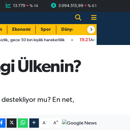
13.779
3.094.515,99
%
-14
%
-0.1
n
Ekonomi
Spor
Dünya
Resmi Reklamlar
n kişilik hareketlilik
15:21
Antalya'da korkutan çarpışma: Ehl
gi Ülkenin?
i destekliyor mu? En net,
-
+
A
A