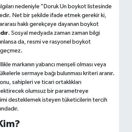
lgıları nedeniyle "Doruk Un boykot listesinde
ir. Net bir şekilde ifade etmek gerekir ki,
lararası haklı gerekçeye dayanan boykot
dır
. Sosyal medyada zaman zaman bilgi
yayınlansa da, resmi ve rasyonel boykot
dı geçmez.
llikle markanın yabancı menşeli olması veya
 ülkelerle sermaye bağı bulunması kriteri aranır.
, sahipleri ve ticari ortaklıkları
rektirecek olumsuz bir parametreye
timi desteklemek isteyen tüketicilerin tercih
ındadır.
 Kim?