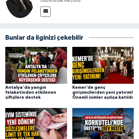
Gazetecilik mezunu.
Bunlar da ilginizi çekebilir
Antalya'da yangın
Kemer’de genç
felaketinden etkilenen
girişimcilerden yeni yatırım!
çiftçilere destek
Önemli isimler açılışa katıldı