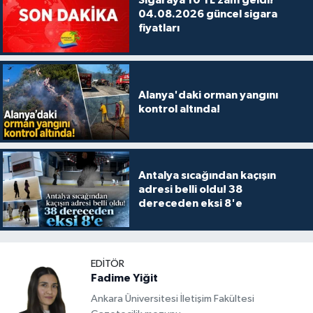
Sigaraya 10 TL zam geldi!
04.08.2026 güncel sigara
fiyatları
Alanya'daki orman yangını
kontrol altında!
Antalya sıcağından kaçışın
adresi belli oldu! 38
dereceden eksi 8'e
EDITÖR
Fadime Yiğit
Ankara Üniversitesi İletişim Fakültesi