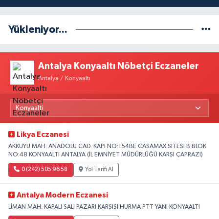
Yükleniyor...
Antalya Konyaaltı Nöbetçi Eczaneler
Antalya / Konyaaltı
Likya Eczanesi
AKKUYU MAH. ANADOLU CAD. KAPI NO:154BE CASAMAX SİTESİ B BLOK
NO:48 KONYAALTI ANTALYA (İL EMNİYET MÜDÜRLÜĞÜ KARŞI ÇAPRAZI)
0 (242) 505 96 58
Yol Tarifi Al
Antalya Modern Eczanesi
LİMAN MAH. KAPALI SALI PAZARI KARŞISI HURMA PTT YANI KONYAALTI