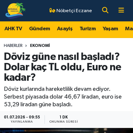
Nöbetçi Eczane
AHK TV
Antalya Nöbetçi Eczaneler
AHK TV
Gündem
Asayiş
Turizm
Yaşam
Ma
Gündem
Antalya Hava Durumu
HABERLER
EKONOMI
Asayiş
Antalya Namaz Vakitleri
Döviz güne nasıl başladı?
Dolar kaç TL oldu, Euro ne
Turizm
Antalya Trafik Yoğunluk Haritası
kadar?
Yaşam
Süper Lig Puan Durumu ve Fikstür
Döviz kurlarında hareketlilik devam ediyor.
Serbest piyasada dolar 46,67 liradan, euro ise
Magazin
Tüm Manşetler
53,29 liradan güne başladı.
Ekonomi
Son Dakika Haberleri
01.07.2026 - 09:55
1 DK
YAYINLANMA
OKUNMA SÜRESI
Spor
Haber Arşivi