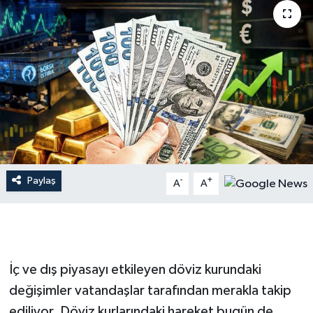
Dünya
Resmi Reklamlar
Paylaş
-
+
A
A
İç ve dış piyasayı etkileyen döviz kurundaki
değişimler vatandaşlar tarafından merakla takip
ediliyor. Döviz kurlarındaki hareket bugün de