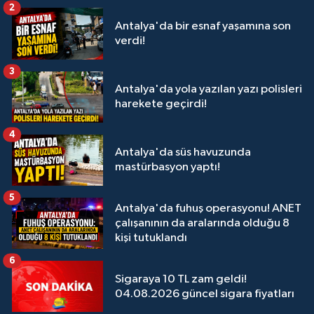
2
Antalya'da bir esnaf yaşamına son
verdi!
3
Antalya'da yola yazılan yazı polisleri
harekete geçirdi!
4
Antalya'da süs havuzunda
mastürbasyon yaptı!
5
Antalya'da fuhuş operasyonu! ANET
çalışanının da aralarında olduğu 8
kişi tutuklandı
6
Sigaraya 10 TL zam geldi!
04.08.2026 güncel sigara fiyatları