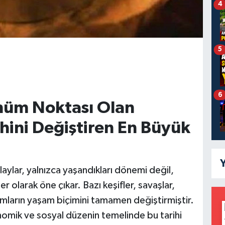
4
5
6
nüm Noktası Olan
ihini Değiştiren En Büyük
Y
ylar, yalnızca yaşandıkları dönemi değil,
er olarak öne çıkar. Bazı keşifler, savaşlar,
lumların yaşam biçimini tamamen değiştirmiştir.
omik ve sosyal düzenin temelinde bu tarihi