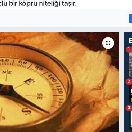
 bir köprü niteliği taşır.
1
2
3