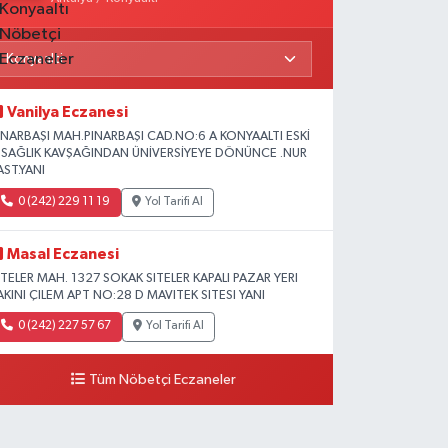
Vanilya Eczanesi
INARBAŞI MAH.PINARBAŞI CAD.NO:6 A KONYAALTI ESKİ
L SAĞLIK KAVŞAĞINDAN ÜNİVERSİYEYE DÖNÜNCE .NUR
AST.YANI
0 (242) 229 11 19
Yol Tarifi Al
Masal Eczanesi
ITELER MAH. 1327 SOKAK SITELER KAPALI PAZAR YERI
AKINI ÇILEM APT NO:28 D MAVITEK SITESI YANI
0 (242) 227 57 67
Yol Tarifi Al
Tüm Nöbetçi Eczaneler