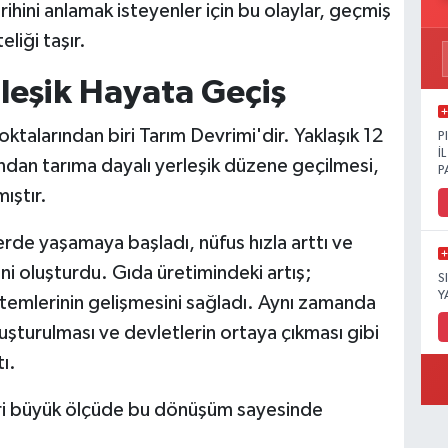
arihini anlamak isteyenler için bu olaylar, geçmiş
liği taşır.
leşik Hayata Geçiş
ktalarından biri Tarım Devrimi'dir. Yaklaşık 12
P
İ
ından tarıma dayalı yerleşik düzene geçilmesi,
P
ıştır.
erde yaşamaya başladı, nüfus hızla arttı ve
ni oluşturdu. Gıda üretimindeki artış;
S
Y
stemlerinin gelişmesini sağladı. Aynı zamanda
luşturulması ve devletlerin ortaya çıkması gibi
ı.
ri büyük ölçüde bu dönüşüm sayesinde