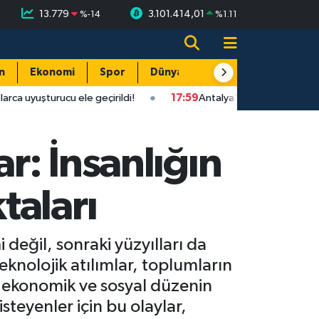
13.779
3.101.414,01
%
-14
%
1.11
n
Ekonomi
Spor
Dünya
Resmi Reklamlar
u ele geçirildi!
17:59
Antalya'da uyuşturucu operasyonu: Yüklü 
r: İnsanlığın
taları
değil, sonraki yüzyılları da
teknolojik atılımlar, toplumların
 ekonomik ve sosyal düzenin
isteyenler için bu olaylar,