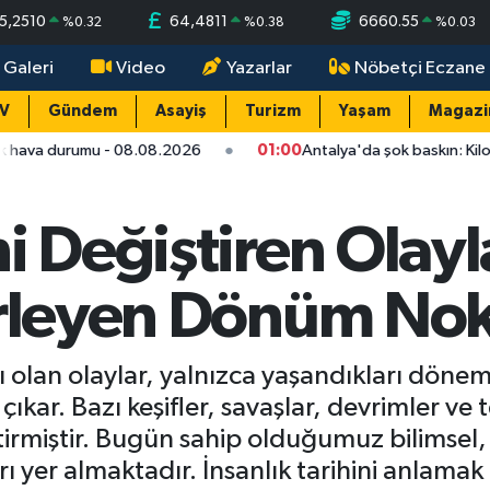
5,2510
64,4811
6660.55
%
0.32
%
0.38
%
0.03
 Galeri
Video
Yazarlar
Nöbetçi Eczane
TV
Gündem
Asayiş
Turizm
Yaşam
Magazi
 - 08.08.2026
01:00
Antalya'da şok baskın: Kilolarca uyuşturuc
i Değiştiren Olayla
irleyen Dönüm Nok
lan olaylar, yalnızca yaşandıkları dönemi 
ıkar. Bazı keşifler, savaşlar, devrimler ve 
irmiştir. Bugün sahip olduğumuz bilimsel,
ı yer almaktadır. İnsanlık tarihini anlamak 