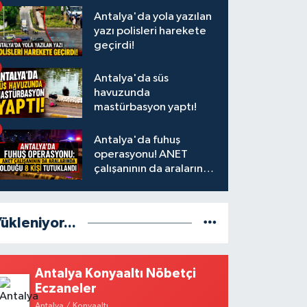
Antalya'da yola yazılan
yazı polisleri harekete
geçirdi!
Antalya'da süs
havuzunda
mastürbasyon yaptı!
Antalya'da fuhuş
operasyonu! ANET
çalışanının da aralarında
olduğu 8 kişi tutuklandı
ükleniyor...
Antalya Konyaaltı Nöbetçi
Eczaneler
Antalya / Konyaaltı