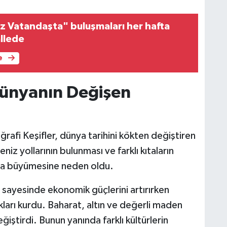
 Vatandaşta" buluşmaları her hafta
allede
e
 Dünyanın Değişen
rafi Keşifler, dünya tarihini kökten değiştiren
eniz yollarının bulunması ve farklı kıtaların
ızla büyümesine neden oldu.
ı sayesinde ekonomik güçlerini artırırken
arı kurdu. Baharat, altın ve değerli maden
iştirdi. Bunun yanında farklı kültürlerin