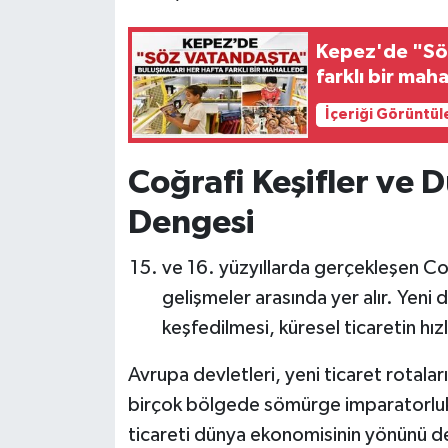
Kepez'de "Söz
farklı bir mah
İçeriği Görüntül
Coğrafi Keşifler ve
Dengesi
ve 16. yüzyıllarda gerçekleşen Coğ
gelişmeler arasında yer alır. Yeni d
keşfedilmesi, küresel ticaretin h
Avrupa devletleri, yeni ticaret rotalar
birçok bölgede sömürge imparatorlukl
ticareti dünya ekonomisinin yönünü değ