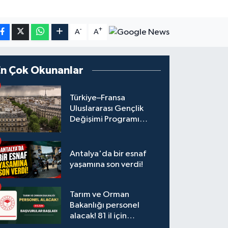
-
+
A
A
En Çok Okunanlar
Türkiye–Fransa
Uluslararası Gençlik
Değişimi Programı
Başvuruları Başladı
Antalya'da bir esnaf
yaşamına son verdi!
Tarım ve Orman
Bakanlığı personel
alacak! 81 il için
başvurular başladı