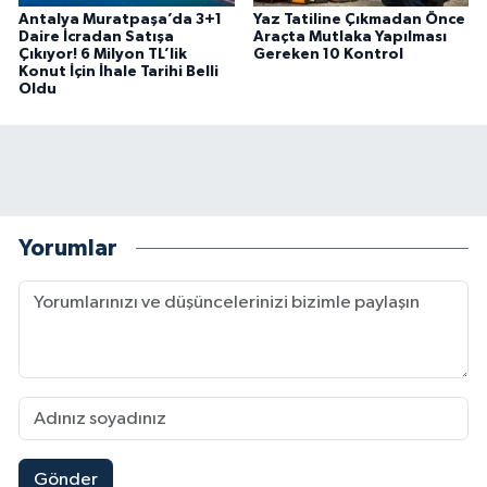
Antalya Muratpaşa’da 3+1
Yaz Tatiline Çıkmadan Önce
Daire İcradan Satışa
Araçta Mutlaka Yapılması
Çıkıyor! 6 Milyon TL’lik
Gereken 10 Kontrol
Konut İçin İhale Tarihi Belli
Oldu
Yorumlar
Gönder