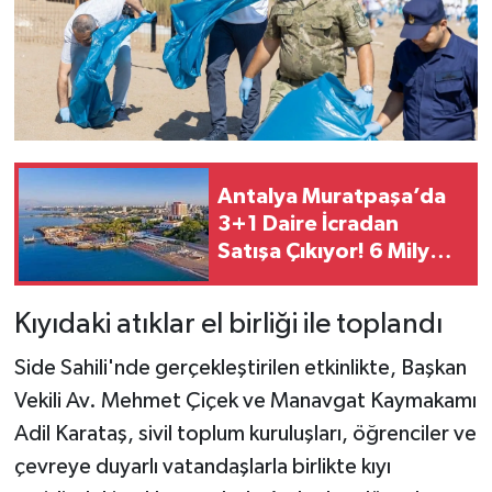
Antalya Muratpaşa’da
3+1 Daire İcradan
Satışa Çıkıyor! 6 Milyon
TL’lik Konut İçin İhale
Tarihi Belli Oldu
Kıyıdaki atıklar el birliği ile toplandı
Side Sahili'nde gerçekleştirilen etkinlikte, Başkan
Vekili Av. Mehmet Çiçek ve Manavgat Kaymakamı
Adil Karataş, sivil toplum kuruluşları, öğrenciler ve
çevreye duyarlı vatandaşlarla birlikte kıyı