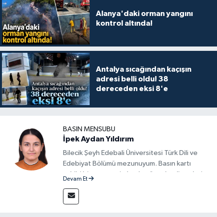
Alanya'daki orman yangını
kontrol altında!
Antalya sıcağından kaçışın
adresi belli oldu! 38
dereceden eksi 8'e
BASIN MENSUBU
İpek Aydan Yıldırım
Bilecik Şeyh Edebali Üniversitesi Türk Dili ve
Edebiyat Bölümü mezunuyum. Basın kartı
sahibi bir gazeteci olarak, güncel gelişmeleri
Devam Et
yakından takip ediyor ve okuyucuları doğru,
güvenilir ve tarafsız bilgilerle buluşturmayı
amaçlıyorum. Habercilik anlayışımda etik
değerlere, araştırmacı bakış açısına ve