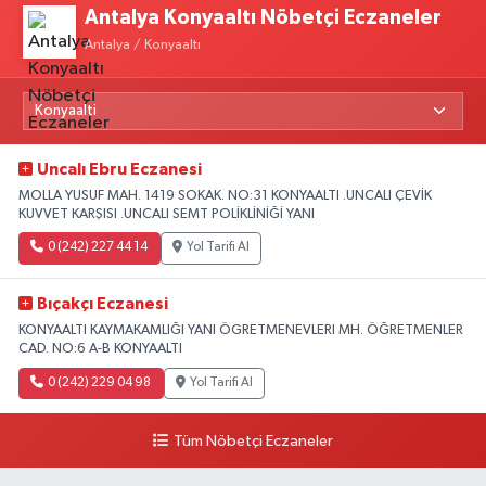
Antalya Konyaaltı Nöbetçi Eczaneler
Antalya / Konyaaltı
Uncalı Ebru Eczanesi
MOLLA YUSUF MAH. 1419 SOKAK. NO:31 KONYAALTI .UNCALI ÇEVİK
KUVVET KARŞISI .UNCALI SEMT POLİKLİNİĞİ YANI
0 (242) 227 44 14
Yol Tarifi Al
Bıçakçı Eczanesi
KONYAALTI KAYMAKAMLIĞI YANI ÖGRETMENEVLERI MH. ÖĞRETMENLER
CAD. NO:6 A-B KONYAALTI
0 (242) 229 04 98
Yol Tarifi Al
Tüm Nöbetçi Eczaneler