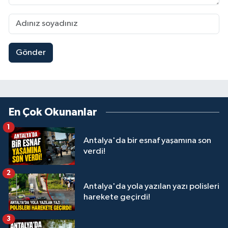
Gönder
En Çok Okunanlar
1
Antalya'da bir esnaf yaşamına son
verdi!
2
Antalya'da yola yazılan yazı polisleri
harekete geçirdi!
3