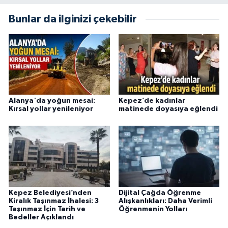
objektifliğe büyük önem veriyorum. Çeşitli
Bunlar da ilginizi çekebilir
alanlarda ürettiğim içeriklerle kamuoyuna
fayda sağla
Alanya'da yoğun mesai:
Kepez’de kadınlar
Kırsal yollar yenileniyor
matinede doyasıya eğlendi
Kepez Belediyesi’nden
Dijital Çağda Öğrenme
Kiralık Taşınmaz İhalesi: 3
Alışkanlıkları: Daha Verimli
Taşınmaz İçin Tarih ve
Öğrenmenin Yolları
Bedeller Açıklandı