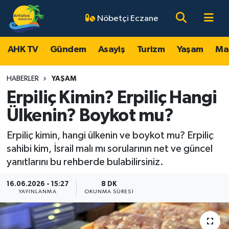
Nöbetçi Eczane
AHK TV
Antalya Nöbetçi Eczaneler
AHK TV
Gündem
Asayiş
Turizm
Yaşam
Ma
Gündem
Antalya Hava Durumu
HABERLER
YAŞAM
Asayiş
Antalya Namaz Vakitleri
Erpiliç Kimin? Erpiliç Hangi
Ülkenin? Boykot mu?
Turizm
Antalya Trafik Yoğunluk Haritası
Erpiliç kimin, hangi ülkenin ve boykot mu? Erpiliç
Yaşam
Süper Lig Puan Durumu ve Fikstür
sahibi kim, İsrail malı mı sorularının net ve güncel
yanıtlarını bu rehberde bulabilirsiniz.
Magazin
Tüm Manşetler
16.06.2026 - 15:27
8 DK
YAYINLANMA
OKUNMA SÜRESI
Ekonomi
Son Dakika Haberleri
Spor
Haber Arşivi