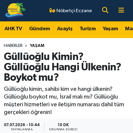
Nöbetçi Eczane
AHK TV
Antalya Nöbetçi Eczaneler
AHK TV
Gündem
Asayiş
Turizm
Yaşam
Ma
Gündem
Antalya Hava Durumu
HABERLER
YAŞAM
Asayiş
Antalya Namaz Vakitleri
Güllüoğlu Kimin?
Güllüoğlu Hangi Ülkenin?
Turizm
Antalya Trafik Yoğunluk Haritası
Boykot mu?
Yaşam
Süper Lig Puan Durumu ve Fikstür
Güllüoğlu kimin, sahibi kim ve hangi ülkenin?
Güllüoğlu boykot mu, İsrail malı mı? Güllüoğlu
Magazin
Tüm Manşetler
müşteri hizmetleri ve iletişim numarası dahil tüm
gerçekleri öğrenin!
Ekonomi
Son Dakika Haberleri
07.07.2026 - 10:44
10 DK
Spor
Haber Arşivi
YAYINLANMA
OKUNMA SÜRESI