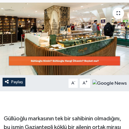
Dünya
Resmi Reklamlar
Paylaş
-
+
A
A
Güllüoğlu markasının tek bir sahibinin olmadığını,
bu ismin Gaziantepli köklü bir ailenin ortak mirası