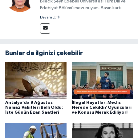
Bilecik Şeyh Edebali Üniversitesi Türk Dili ve
Edebiyat Bölümü mezunuyum. Basın kartı
sahibi bir gazeteci olarak, güncel gelişmeleri
Devam Et
yakından takip ediyor ve okuyucuları doğru,
güvenilir ve tarafsız bilgilerle buluşturmayı
amaçlıyorum. Habercilik anlayışımda etik
değerlere, araştırmacı bakış açısına ve
objektifliğe büyük önem veriyorum. Çeşitli
Bunlar da ilginizi çekebilir
alanlarda ürettiğim içeriklerle kamuoyuna
fayda sağla
Antalya’da 9 Ağustos
İllegal Hayatlar: Meclis
Namaz Vakitleri Belli Oldu:
Nerede Çekildi? Oyuncuları
İşte Günün Ezan Saatleri
ve Konusu Merak Ediliyor!