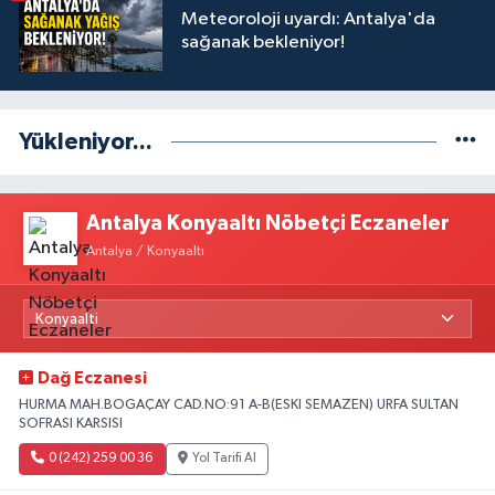
Meteoroloji uyardı: Antalya'da
sağanak bekleniyor!
Yükleniyor...
Antalya Konyaaltı Nöbetçi Eczaneler
Antalya / Konyaaltı
Dağ Eczanesi
HURMA MAH.BOGAÇAY CAD.NO:91 A-B(ESKI SEMAZEN) URFA SULTAN
SOFRASI KARSISI
0 (242) 259 00 36
Yol Tarifi Al