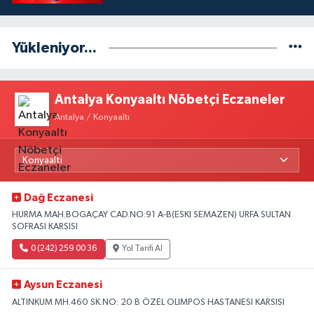
Yükleniyor...
Antalya Konyaaltı Nöbetçi Eczaneler
Antalya / Konyaaltı
Dağ Eczanesi
HURMA MAH.BOGAÇAY CAD.NO:91 A-B(ESKI SEMAZEN) URFA SULTAN
SOFRASI KARSISI
0 (242) 259 00 36
Yol Tarifi Al
Aysun Eczanesi
ALTINKUM MH.460 SK.NO: 20 B ÖZEL OLIMPOS HASTANESI KARSISI