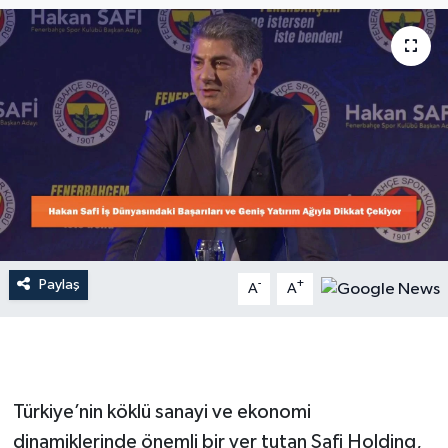
Dünya
Resmi Reklamlar
Paylaş
-
+
A
A
Türkiye’nin köklü sanayi ve ekonomi
dinamiklerinde önemli bir yer tutan Safi Holding,