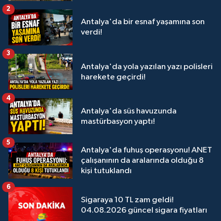
2
Antalya'da bir esnaf yaşamına son
verdi!
3
Antalya'da yola yazılan yazı polisleri
harekete geçirdi!
4
Antalya'da süs havuzunda
mastürbasyon yaptı!
5
Antalya'da fuhuş operasyonu! ANET
çalışanının da aralarında olduğu 8
kişi tutuklandı
6
Sigaraya 10 TL zam geldi!
04.08.2026 güncel sigara fiyatları