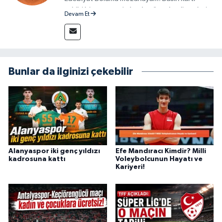
sahibi bir gazeteci olarak, güncel gelişmeleri
Devam Et
yakından takip ediyor ve okuyucuları doğru,
güvenilir ve tarafsız bilgilerle buluşturmayı
amaçlıyorum. Habercilik anlayışımda etik
değerlere, araştırmacı bakış açısına ve
objektifliğe büyük önem veriyorum. Çeşitli
Bunlar da ilginizi çekebilir
alanlarda ürettiğim içeriklerle kamuoyuna
fayda sağla
Alanyaspor iki genç yıldızı
Efe Mandıracı Kimdir? Milli
kadrosuna kattı
Voleybolcunun Hayatı ve
Kariyeri!