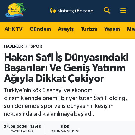
Nöbetçi Eczane
AHK TV
Antalya Nöbetçi Eczaneler
AHK TV
Gündem
Asayiş
Turizm
Yaşam
Ma
Gündem
Antalya Hava Durumu
HABERLER
SPOR
Asayiş
Antalya Namaz Vakitleri
Hakan Safi İş Dünyasındaki
Başarıları Ve Geniş Yatırım
Turizm
Antalya Trafik Yoğunluk Haritası
Ağıyla Dikkat Çekiyor
Yaşam
Süper Lig Puan Durumu ve Fikstür
Türkiye’nin köklü sanayi ve ekonomi
dinamiklerinde önemli bir yer tutan Safi Holding,
Magazin
Tüm Manşetler
son dönemde spor ve iş dünyasının kesişim
noktasında sıklıkla anılmaya başladı.
Ekonomi
Son Dakika Haberleri
24.05.2026 - 15:43
5 DK
Spor
Haber Arşivi
YAYINLANMA
OKUNMA SÜRESI