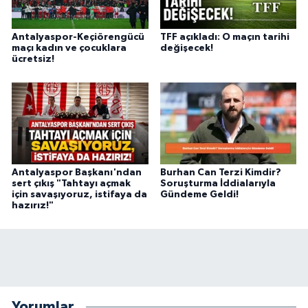
Antalyaspor-Keçiörengücü
TFF açıkladı: O maçın tarihi
maçı kadın ve çocuklara
değişecek!
ücretsiz!
Antalyaspor Başkanı'ndan
Burhan Can Terzi Kimdir?
sert çıkış "Tahtayı açmak
Soruşturma İddialarıyla
için savaşıyoruz, istifaya da
Gündeme Geldi!
hazırız!"
Yorumlar