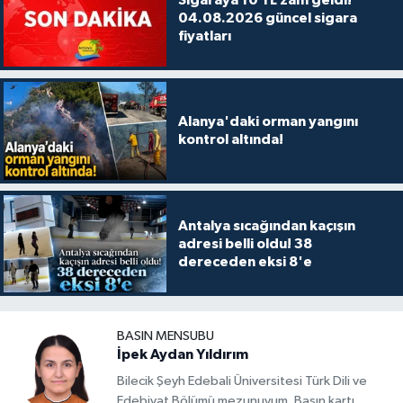
04.08.2026 güncel sigara
fiyatları
Alanya'daki orman yangını
kontrol altında!
Antalya sıcağından kaçışın
adresi belli oldu! 38
dereceden eksi 8'e
BASIN MENSUBU
İpek Aydan Yıldırım
Bilecik Şeyh Edebali Üniversitesi Türk Dili ve
Edebiyat Bölümü mezunuyum. Basın kartı