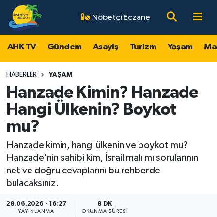
Nöbetçi Eczane
AHK TV
Antalya Nöbetçi Eczaneler
AHK TV
Gündem
Asayiş
Turizm
Yaşam
Ma
Gündem
Antalya Hava Durumu
HABERLER
YAŞAM
Asayiş
Antalya Namaz Vakitleri
Hanzade Kimin? Hanzade
Hangi Ülkenin? Boykot
Turizm
Antalya Trafik Yoğunluk Haritası
mu?
Yaşam
Süper Lig Puan Durumu ve Fikstür
Hanzade kimin, hangi ülkenin ve boykot mu?
Hanzade'nin sahibi kim, İsrail malı mı sorularının
Magazin
Tüm Manşetler
net ve doğru cevaplarını bu rehberde
bulacaksınız.
Ekonomi
Son Dakika Haberleri
28.06.2026 - 16:27
8 DK
Spor
Haber Arşivi
YAYINLANMA
OKUNMA SÜRESI