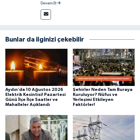
sahibi bir gazeteci olarak, güncel gelişmeleri
Devam Et
yakından takip ediyor ve okuyucuları doğru,
güvenilir ve tarafsız bilgilerle buluşturmayı
amaçlıyorum. Habercilik anlayışımda etik
değerlere, araştırmacı bakış açısına ve
objektifliğe büyük önem veriyorum. Çeşitli
Bunlar da ilginizi çekebilir
alanlarda ürettiğim içeriklerle kamuoyuna
fayda sağla
Aydın’da 10 Ağustos 2026
Şehirler Neden Tam Buraya
Elektrik Kesintisi! Pazartesi
Kuruluyor? Nüfus ve
Günü İlçe İlçe Saatler ve
Yerleşimi Etkileyen
Mahalleler Açıklandı
Faktörler!