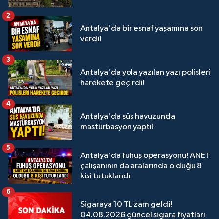
2
Antalya'da bir esnaf yaşamına son
verdi!
3
Antalya'da yola yazılan yazı polisleri
harekete geçirdi!
4
Antalya'da süs havuzunda
mastürbasyon yaptı!
5
Antalya'da fuhuş operasyonu! ANET
çalışanının da aralarında olduğu 8
kişi tutuklandı
6
Sigaraya 10 TL zam geldi!
04.08.2026 güncel sigara fiyatları