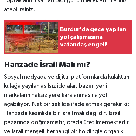
toprakların insanları olduğunu bilerek adımlarınızı
atabilirsiniz.
Burdur'da gece yapılan
yol çalışmasına
vatandaş engeli!
Hanzade İsrail Malı mı?
Sosyal medyada ve dijital platformlarda kulaktan
kulağa yayılan asılsız iddialar, bazen yerli
markaların haksız yere karalanmasına yol
açabiliyor. Net bir şekilde ifade etmek gerekir ki;
Hanzade kesinlikle bir İsrail malı değildir. İsrail
pazarında doğmamıştır, orada üretilmemektedir
ve İsrail menşeili herhangi bir holdingle organik