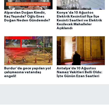
Alparslan Doğan Kimdir,
Konya'da 10 Ağustos
Kaç Yaşında? Oğlu Enes
Elektrik Kesintisi! İlçe İlçe
Doğan Neden Gündemde?
Kesinti Saatleri ve Elektrik
Kesilecek Mahalleler
Açıklandı
Burdur'da gece yapılan yol
Antalya’da 10 Ağustos
çalışmasına vatandaş
Namaz Vakitleri Belli Oldu:
engeli!
İşte Günün Ezan Saatleri