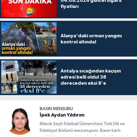
04.08.2026 güncel sigara
fiyatları
Alanya'daki orman yangını
kontrol altında!
Antalya sıcağından kaçışın
adresi belli oldu! 38
dereceden eksi 8'e
BASIN MENSUBU
İpek Aydan Yıldırım
Bilecik Şeyh Edebali Üniversitesi Türk Dili ve
Edebiyat Bölümü mezunuyum. Basın kartı