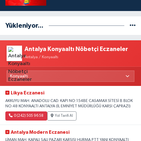
Yükleniyor...
Antalya Konyaaltı Nöbetçi Eczaneler
Antalya / Konyaaltı
Likya Eczanesi
AKKUYU MAH. ANADOLU CAD. KAPI NO:154BE CASAMAX SİTESİ B BLOK
NO:48 KONYAALTI ANTALYA (İL EMNİYET MÜDÜRLÜĞÜ KARŞI ÇAPRAZI)
0 (242) 505 96 58
Yol Tarifi Al
Antalya Modern Eczanesi
LİMAN MAH. KAPALI SALI PAZARI KARŞISI HURMA PTT YANI KONYAALTI