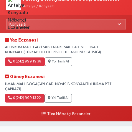
Antalya / Konyaaltı
Yaz Eczanesi
ALTINKUM MAH. GAZİ MUSTAFA KEMAL CAD. NO: 36A 1
KONYAALTI(TÜRKAY OTEL İLERİSİ.FOTO AKDENİZ BİTİŞİĞİ)
0 (242) 999 19 38
Yol Tarifi Al
Güney Eczanesi
LİMAN MAH. BOĞAÇAYI CAD. NO:49 B KONYAALTI (HURMA PTT
ÇAPRAZI)
0 (242) 999 13 22
Yol Tarifi Al
Tüm Nöbetçi Eczaneler