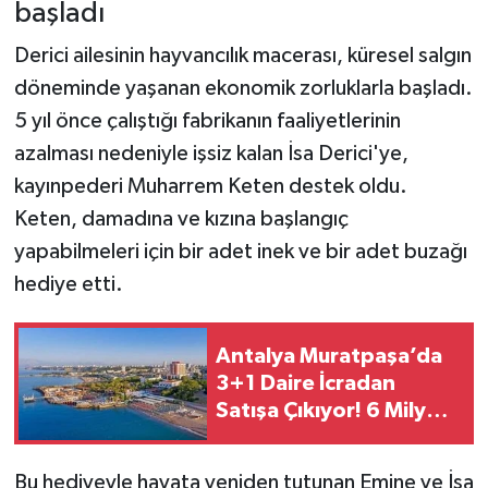
başladı
Derici ailesinin hayvancılık macerası, küresel salgın
döneminde yaşanan ekonomik zorluklarla başladı.
5 yıl önce çalıştığı fabrikanın faaliyetlerinin
azalması nedeniyle işsiz kalan İsa Derici'ye,
kayınpederi Muharrem Keten destek oldu.
Keten, damadına ve kızına başlangıç
yapabilmeleri için bir adet inek ve bir adet buzağı
hediye etti.
Antalya Muratpaşa’da
3+1 Daire İcradan
Satışa Çıkıyor! 6 Milyon
TL’lik Konut İçin İhale
Tarihi Belli Oldu
Bu hediyeyle hayata yeniden tutunan Emine ve İsa