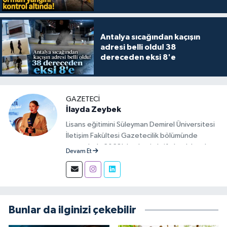
Antalya sıcağından kaçışın
adresi belli oldu! 38
dereceden eksi 8'e
GAZETECI
İlayda Zeybek
Lisans eğitimini Süleyman Demirel Üniversitesi
İletişim Fakültesi Gazetecilik bölümünde
tamamladı. 2023'den beri aktif olarak basılı,
Devam Et
görsel ve sosyal mecralarda haber üretim
aşamalarında muhabir ve editör olarak görev
alıyor.
Bunlar da ilginizi çekebilir