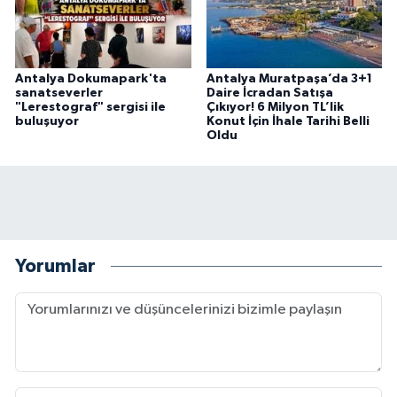
Antalya Dokumapark'ta
Antalya Muratpaşa’da 3+1
sanatseverler
Daire İcradan Satışa
"Lerestograf" sergisi ile
Çıkıyor! 6 Milyon TL’lik
buluşuyor
Konut İçin İhale Tarihi Belli
Oldu
Yorumlar