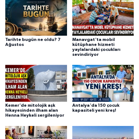
Tarihte bugün ne oldu? 7
Manavgat'ta mobil
Ağustos
kütüphane hizmeti
yaylalardaki çocukları
sevindiriyor
Kemer'de mitolojik aşk
Antalya'da 150 çocuk
hikayesinden ilham alan
kapasiteli yeni kreş!
Henna Heykeli sergileniyor