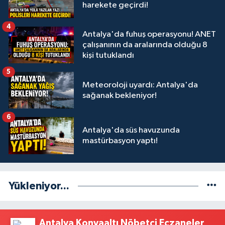
harekete geçirdi!
4
Antalya'da fuhuş operasyonu! ANET
çalışanının da aralarında olduğu 8
kişi tutuklandı
5
Meteoroloji uyardı: Antalya'da
sağanak bekleniyor!
6
Antalya'da süs havuzunda
mastürbasyon yaptı!
Yükleniyor...
Antalya Konyaaltı Nöbetçi Eczaneler