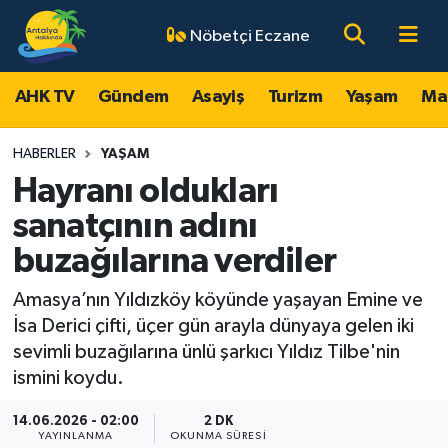
Nöbetçi Eczane
AHK TV
Antalya Nöbetçi Eczaneler
AHK TV
Gündem
Asayiş
Turizm
Yaşam
Ma
Gündem
Antalya Hava Durumu
HABERLER
YAŞAM
Asayiş
Antalya Namaz Vakitleri
Hayranı oldukları
sanatçının adını
Turizm
Antalya Trafik Yoğunluk Haritası
buzağılarına verdiler
Yaşam
Süper Lig Puan Durumu ve Fikstür
Amasya’nın Yıldızköy köyünde yaşayan Emine ve
İsa Derici çifti, üçer gün arayla dünyaya gelen iki
Magazin
Tüm Manşetler
sevimli buzağılarına ünlü şarkıcı Yıldız Tilbe'nin
ismini koydu.
Ekonomi
Son Dakika Haberleri
14.06.2026 - 02:00
2 DK
Spor
Haber Arşivi
YAYINLANMA
OKUNMA SÜRESI