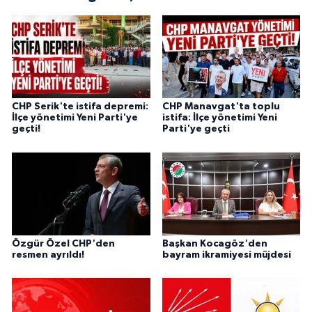
CHP Serik'te istifa depremi:
CHP Manavgat'ta toplu
İlçe yönetimi Yeni Parti'ye
istifa: İlçe yönetimi Yeni
geçti!
Parti'ye geçti
Özgür Özel CHP'den
Başkan Kocagöz'den
resmen ayrıldı!
bayram ikramiyesi müjdesi