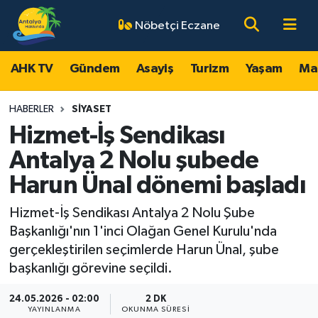
Nöbetçi Eczane
AHK TV
Antalya Nöbetçi Eczaneler
AHK TV
Gündem
Asayiş
Turizm
Yaşam
Ma
Gündem
Antalya Hava Durumu
HABERLER
SIYASET
Asayiş
Antalya Namaz Vakitleri
Hizmet-İş Sendikası
Antalya 2 Nolu şubede
Turizm
Antalya Trafik Yoğunluk Haritası
Harun Ünal dönemi başladı
Yaşam
Süper Lig Puan Durumu ve Fikstür
Hizmet-İş Sendikası Antalya 2 Nolu Şube
Başkanlığı'nın 1'inci Olağan Genel Kurulu'nda
Magazin
Tüm Manşetler
gerçekleştirilen seçimlerde Harun Ünal, şube
başkanlığı görevine seçildi.
Ekonomi
Son Dakika Haberleri
24.05.2026 - 02:00
2 DK
Spor
Haber Arşivi
YAYINLANMA
OKUNMA SÜRESI