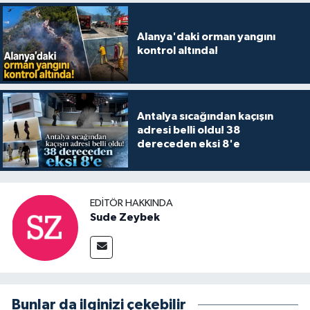
Alanya'daki orman yangını
kontrol altında!
Antalya sıcağından kaçışın
adresi belli oldu! 38
dereceden eksi 8'e
EDITÖR HAKKINDA
Sude Zeybek
Bunlar da ilginizi çekebilir