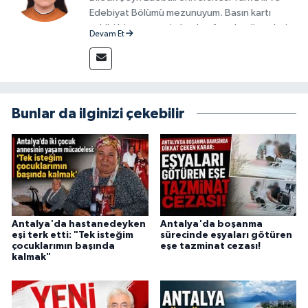
Edebiyat Bölümü mezunuyum. Basın kartı
sahibi bir gazeteci olarak, güncel gelişmeleri
Devam Et
yakından takip ediyor ve okuyucuları doğru,
güvenilir ve tarafsız bilgilerle buluşturmayı
amaçlıyorum. Habercilik anlayışımda etik
değerlere, araştırmacı bakış açısına ve
objektifliğe büyük önem veriyorum. Çeşitli
Bunlar da ilginizi çekebilir
alanlarda ürettiğim içeriklerle kamuoyuna
fayda sağla
Antalya'da hastanedeyken
Antalya'da boşanma
eşi terk etti: "Tek isteğim
sürecinde eşyaları götüren
çocuklarımın başında
eşe tazminat cezası!
kalmak"