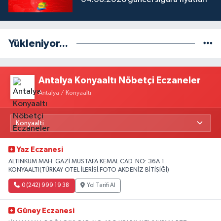
Yükleniyor...
Antalya Konyaaltı Nöbetçi Eczaneler
Antalya / Konyaaltı
Yaz Eczanesi
ALTINKUM MAH. GAZİ MUSTAFA KEMAL CAD. NO: 36A 1
KONYAALTI(TÜRKAY OTEL İLERİSİ.FOTO AKDENİZ BİTİŞİĞİ)
0 (242) 999 19 38
Yol Tarifi Al
Güney Eczanesi