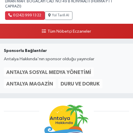
LİMAN MAH. BOĞAÇAYI CAD. NO:49 B KONYAALTI (HURMA PTT
ÇAPRAZI)
0 (242) 999 13 22
Yol Tarifi Al
Tüm Nöbetçi Eczaneler
Sponsorlu Bağlantılar
Antalya Hakkında'nın sponsor olduğu yayıncılar
ANTALYA SOSYAL MEDYA YÖNETIMI
ANTALYA MAGAZIN
DURU VE DORUK