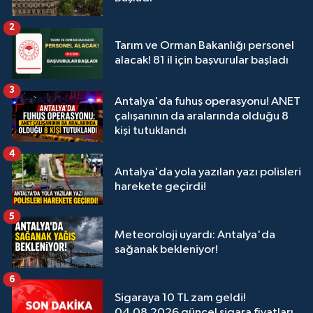
2
Tarım ve Orman Bakanlığı personel
alacak! 81 il için başvurular başladı
3
Antalya'da fuhuş operasyonu! ANET
çalışanının da aralarında olduğu 8
kişi tutuklandı
4
Antalya'da yola yazılan yazı polisleri
harekete geçirdi!
5
Meteoroloji uyardı: Antalya'da
sağanak bekleniyor!
6
Sigaraya 10 TL zam geldi!
04.08.2026 güncel sigara fiyatları