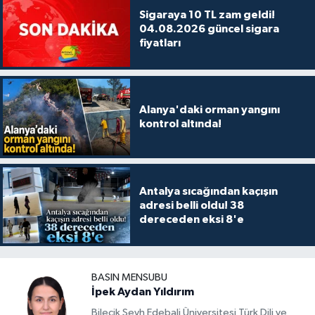
Sigaraya 10 TL zam geldi!
04.08.2026 güncel sigara
fiyatları
Alanya'daki orman yangını
kontrol altında!
Antalya sıcağından kaçışın
adresi belli oldu! 38
dereceden eksi 8'e
BASIN MENSUBU
İpek Aydan Yıldırım
Bilecik Şeyh Edebali Üniversitesi Türk Dili ve