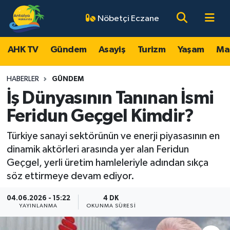
Nöbetçi Eczane
AHK TV
Antalya Nöbetçi Eczaneler
AHK TV
Gündem
Asayiş
Turizm
Yaşam
Ma
Gündem
Antalya Hava Durumu
HABERLER
GÜNDEM
Asayiş
Antalya Namaz Vakitleri
İş Dünyasının Tanınan İsmi
Feridun Geçgel Kimdir?
Turizm
Antalya Trafik Yoğunluk Haritası
Türkiye sanayi sektörünün ve enerji piyasasının en
Yaşam
Süper Lig Puan Durumu ve Fikstür
dinamik aktörleri arasında yer alan Feridun
Geçgel, yerli üretim hamleleriyle adından sıkça
Magazin
Tüm Manşetler
söz ettirmeye devam ediyor.
Ekonomi
Son Dakika Haberleri
04.06.2026 - 15:22
4 DK
YAYINLANMA
OKUNMA SÜRESI
Spor
Haber Arşivi