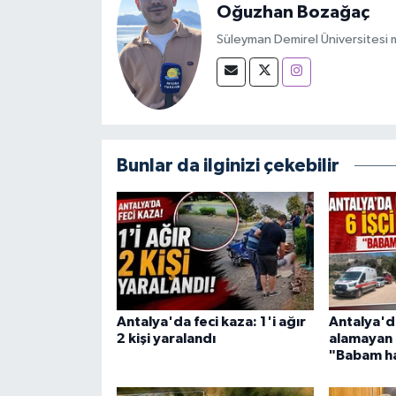
Oğuzhan Bozağaç
Süleyman Demirel Üniversitesi m
Bunlar da ilginizi çekebilir
Antalya'da feci kaza: 1'i ağır
Antalya'da
2 kişi yaralandı
alamayan 6
"Babam ha