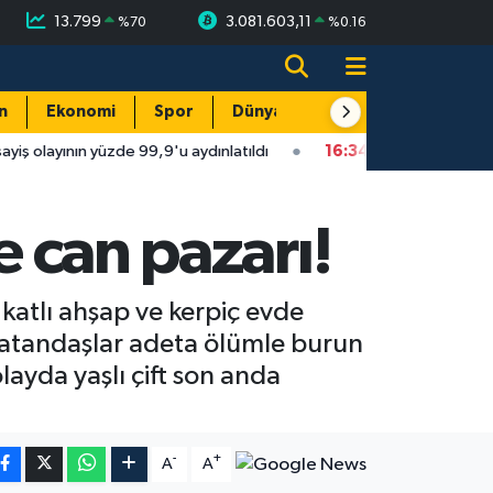
13.799
3.081.603,11
%
70
%
0.16
n
Ekonomi
Spor
Dünya
Resmi Reklamlar
üzde 99,9'u aydınlatıldı
16:34
Isparta'da faytonu sollayan otom
e can pazarı!
 katlı ahşap ve kerpiç evde
 vatandaşlar adeta ölümle burun
olayda yaşlı çift son anda
-
+
A
A