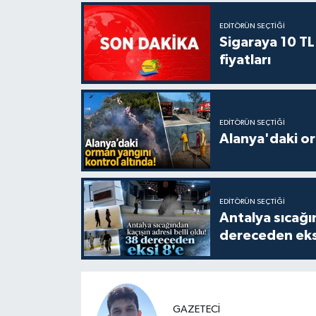
EDITÖRÜN SEÇTIĞI
Sigaraya 10 TL
fiyatları
EDITÖRÜN SEÇTIĞI
Alanya'daki or
EDITÖRÜN SEÇTIĞI
Antalya sıcağın
dereceden eks
GAZETECİ