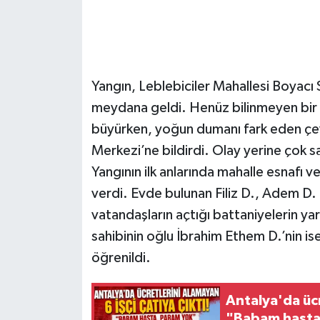
Yangın, Leblebiciler Mahallesi Boyac
meydana geldi. Henüz bilinmeyen bir 
büyürken, yoğun dumanı fark eden çev
Merkezi’ne bildirdi. Olay yerine çok say
Yangının ilk anlarında mahalle esnafı 
verdi. Evde bulunan Filiz D., Adem D.
vatandaşların açtığı battaniyelerin yar
sahibinin oğlu İbrahim Ethem D.’nin i
öğrenildi.
Antalya'da ücr
"Babam hasta