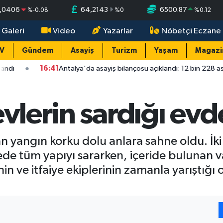
,0406
64,2143
6500.87
%
-0.08
%
0
%
0.12
 Galeri
Video
Yazarlar
Nöbetçi Eczane
TV
Gündem
Asayiş
Turizm
Yaşam
Magazi
:41
Antalya'da asayiş bilançosu açıklandı: 12 bin 228 asayiş olayının y
evlerin sardığı evd
an yangın korku dolu anlara sahne oldu. İki
rede tüm yapıyı sararken, içeride bulunan
in ve itfaiye ekiplerinin zamanla yarıştığı 