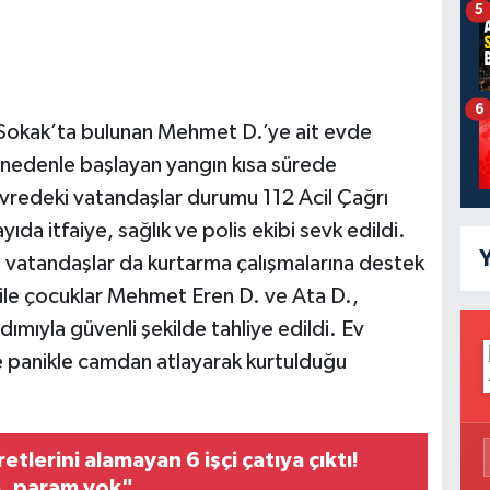
5
6
ı Sokak’ta bulunan Mehmet D.’ye ait evde
nedenle başlayan yangın kısa sürede
redeki vatandaşlar durumu 112 Acil Çağrı
ıda itfaiye, sağlık ve polis ekibi sevk edildi.
Y
ve vatandaşlar da kurtarma çalışmalarına destek
 ile çocuklar Mehmet Eren D. ve Ata D.,
dımıyla güvenli şekilde tahliye edildi. Ev
se panikle camdan atlayarak kurtulduğu
etlerini alamayan 6 işçi çatıya çıktı!
, param yok"