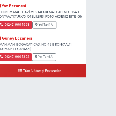
Yaz Eczanesi
LTINKUM MAH. GAZİ MUSTAFA KEMAL CAD. NO: 36A 1
ONYAALTI(TÜRKAY OTEL İLERİSİ.FOTO AKDENİZ BİTİŞİĞİ)
0 (242) 999 19 38
Yol Tarifi Al
Güney Eczanesi
İMAN MAH. BOĞAÇAYI CAD. NO:49 B KONYAALTI
HURMA PTT ÇAPRAZI)
0 (242) 999 13 22
Yol Tarifi Al
Tüm Nöbetçi Eczaneler