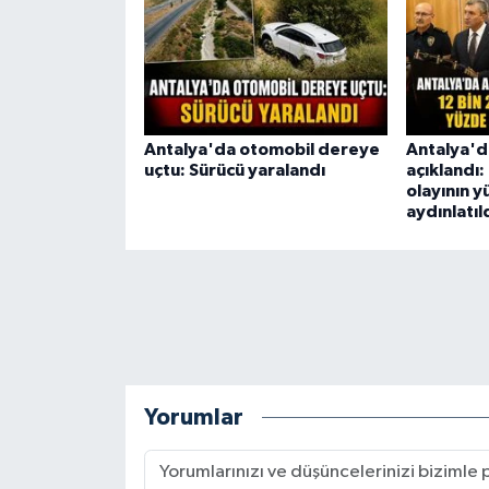
Antalya'da otomobil dereye
Antalya'd
uçtu: Sürücü yaralandı
açıklandı:
olayının 
aydınlatıl
Yorumlar