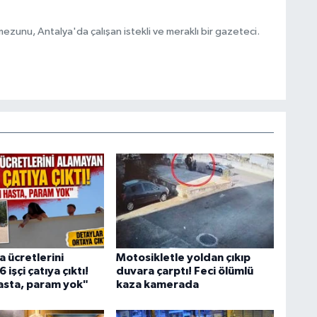
ezunu, Antalya'da çalışan istekli ve meraklı bir gazeteci.
 ücretlerini
Motosikletle yoldan çıkıp
 işçi çatıya çıktı!
duvara çarptı! Feci ölümlü
sta, param yok"
kaza kamerada