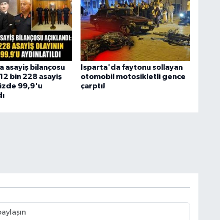
a asayiş bilançosu
Isparta'da faytonu sollayan
 12 bin 228 asayiş
otomobil motosikletli gence
yüzde 99,9'u
çarptı!
dı