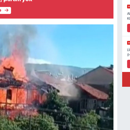
e
A
K
L
(