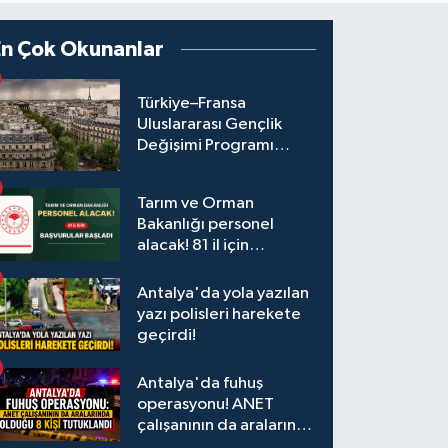
En Çok Okunanlar
Türkiye–Fransa
Uluslararası Gençlik
Değişimi Programı
Başvuruları Başladı
Tarım ve Orman
Bakanlığı personel
alacak! 81 il için
başvurular başladı
Antalya'da yola yazılan
yazı polisleri harekete
geçirdi!
Antalya'da fuhuş
operasyonu! ANET
çalışanının da aralarında
olduğu 8 kişi tutuklandı