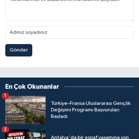
Gönder
En Çok Okunanlar
1
Türkiye–Fransa Uluslararası Gençlik
Değişimi Programı Başvuruları
Başladı
2
Antalya'da bir esnaf yaşamına son