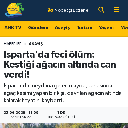
Nöbetçi Eczane
AHK TV
Antalya Nöbetçi Eczaneler
AHK TV
Gündem
Asayiş
Turizm
Yaşam
Ma
Gündem
Antalya Hava Durumu
HABERLER
ASAYIŞ
Asayiş
Antalya Namaz Vakitleri
Isparta'da feci ölüm:
Kestiği ağacın altında can
Turizm
Antalya Trafik Yoğunluk Haritası
verdi!
Yaşam
Süper Lig Puan Durumu ve Fikstür
Isparta'da meydana gelen olayda, tarlasında
ağaç kesimi yapan bir kişi, devrilen ağacın altında
Magazin
Tüm Manşetler
kalarak hayatını kaybetti.
Ekonomi
Son Dakika Haberleri
22.06.2026 - 11:09
1 DK
YAYINLANMA
OKUNMA SÜRESI
Spor
Haber Arşivi