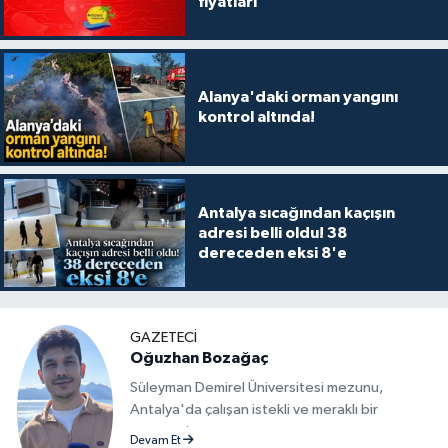
fiyatları
Alanya'daki orman yangını
kontrol altında!
Antalya sıcağından kaçışın
adresi belli oldu! 38
dereceden eksi 8'e
GAZETECİ
Oğuzhan Bozağaç
Süleyman Demirel Üniversitesi mezunu,
Antalya'da çalışan istekli ve meraklı bir
gazeteci.
Devam Et