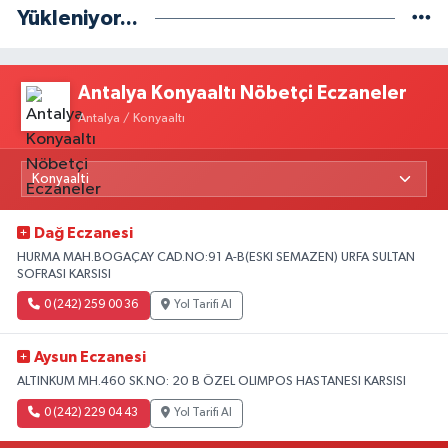
Yükleniyor...
Antalya Konyaaltı Nöbetçi Eczaneler
Antalya / Konyaaltı
Dağ Eczanesi
HURMA MAH.BOGAÇAY CAD.NO:91 A-B(ESKI SEMAZEN) URFA SULTAN
SOFRASI KARSISI
0 (242) 259 00 36
Yol Tarifi Al
Aysun Eczanesi
ALTINKUM MH.460 SK.NO: 20 B ÖZEL OLIMPOS HASTANESI KARSISI
0 (242) 229 04 43
Yol Tarifi Al