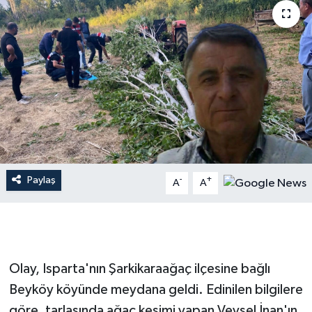
Dünya
Resmi Reklamlar
Paylaş
-
+
A
A
Olay, Isparta'nın Şarkikaraağaç ilçesine bağlı
Beyköy köyünde meydana geldi. Edinilen bilgilere
göre, tarlasında ağaç kesimi yapan Veysel İnan'ın