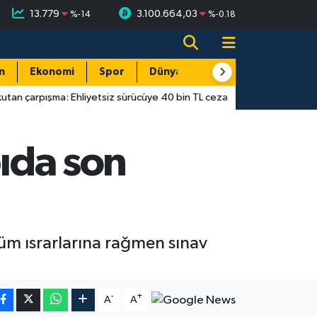
13.779
3.100.664,03
%
-14
%
-0.18
n
Ekonomi
Spor
Dünya
Resmi Reklamlar
ma: Ehliyetsiz sürücüye 40 bin TL ceza
14:55
Antalya’da gecek
pıda son
tüm ısrarlarına rağmen sınav
-
+
A
A