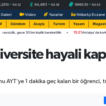
5,2510
64,4811
6660.55
%
0.32
%
0.38
%
0.03
 Galeri
Video
Yazarlar
Nöbetçi Eczane
TV
Gündem
Asayiş
Turizm
Yaşam
Magazi
ce 50 bin kişilik hareketlilik
15:21
Antalya'da korkutan çarpış
iversite hayali ka
mu AYT’ye 1 dakika geç kalan bir öğrenci, 