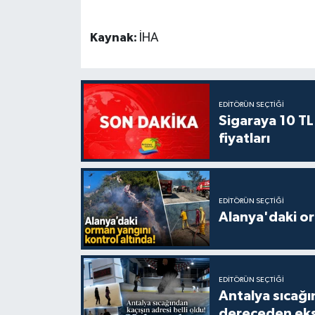
Kaynak:
İHA
EDITÖRÜN SEÇTIĞI
Sigaraya 10 TL
fiyatları
EDITÖRÜN SEÇTIĞI
Alanya'daki or
EDITÖRÜN SEÇTIĞI
Antalya sıcağın
dereceden eks