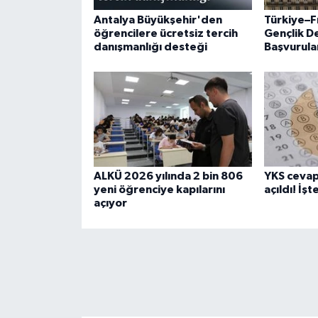
Antalya Büyükşehir'den
Türkiye–F
öğrencilere ücretsiz tercih
Gençlik D
danışmanlığı desteği
Başvurular
ALKÜ 2026 yılında 2 bin 806
YKS cevap 
yeni öğrenciye kapılarını
açıldı! İş
açıyor