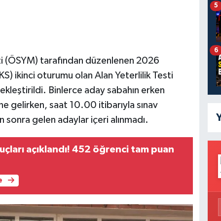
5
6
i (ÖSYM) tarafından düzenlenen 2026
) ikinci oturumu olan Alan Yeterlilik Testi
ekleştirildi. Binlerce aday sabahın erken
e gelirken, saat 10.00 itibarıyla sınav
Y
en sonra gelen adaylar içeri alınmadı.
çları açıklandı! 452 öğrenci tam puan
e