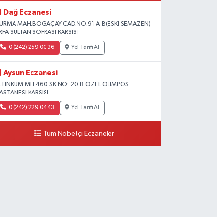
Dağ Eczanesi
URMA MAH.BOGAÇAY CAD.NO:91 A-B(ESKI SEMAZEN)
RFA SULTAN SOFRASI KARSISI
0 (242) 259 00 36
Yol Tarifi Al
Aysun Eczanesi
LTINKUM MH.460 SK.NO: 20 B ÖZEL OLIMPOS
ASTANESI KARSISI
0 (242) 229 04 43
Yol Tarifi Al
Tüm Nöbetçi Eczaneler