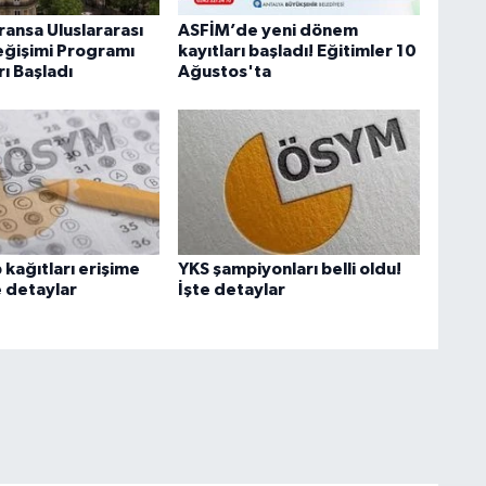
ransa Uluslararası
ASFİM’de yeni dönem
eğişimi Programı
kayıtları başladı! Eğitimler 10
ı Başladı
Ağustos'ta
kağıtları erişime
YKS şampiyonları belli oldu!
te detaylar
İşte detaylar