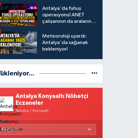
Antalya'da fuhuş
operasyonu! ANET
çalışanının da aralarında
olduğu 8 kişi tutuklandı
Meteoroloji uyardı:
Antalya'da sağanak
bekleniyor!
ükleniyor...
Antalya Konyaaltı Nöbetçi
Eczaneler
Antalya / Konyaaltı