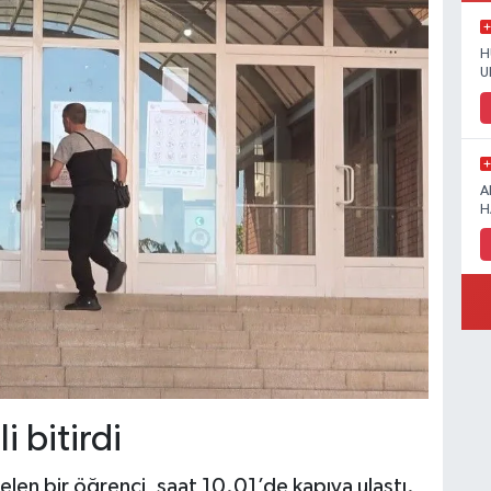
H
U
A
H
 bitirdi
len bir öğrenci, saat 10.01’de kapıya ulaştı.