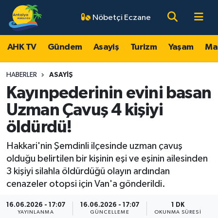
Nöbetçi Eczane
AHK TV
Antalya Nöbetçi Eczaneler
AHK TV
Gündem
Asayiş
Turizm
Yaşam
Ma
Gündem
Antalya Hava Durumu
HABERLER
ASAYIŞ
Asayiş
Antalya Namaz Vakitleri
Kayınpederinin evini basan
Uzman Çavuş 4 kişiyi
Turizm
Antalya Trafik Yoğunluk Haritası
öldürdü!
Yaşam
Süper Lig Puan Durumu ve Fikstür
Hakkari'nin Şemdinli ilçesinde uzman çavuş
olduğu belirtilen bir kişinin eşi ve eşinin ailesinden
Magazin
Tüm Manşetler
3 kişiyi silahla öldürdüğü olayın ardından
cenazeler otopsi için Van'a gönderildi.
Ekonomi
Son Dakika Haberleri
16.06.2026 - 17:07
16.06.2026 - 17:07
1 DK
Spor
Haber Arşivi
YAYINLANMA
GÜNCELLEME
OKUNMA SÜRESI