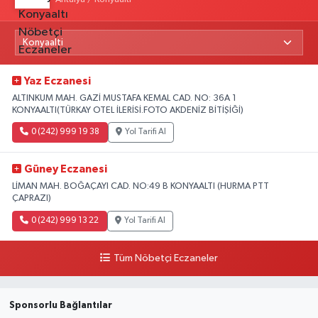
Yaz Eczanesi
ALTINKUM MAH. GAZİ MUSTAFA KEMAL CAD. NO: 36A 1
KONYAALTI(TÜRKAY OTEL İLERİSİ.FOTO AKDENİZ BİTİŞİĞİ)
0 (242) 999 19 38
Yol Tarifi Al
Güney Eczanesi
LİMAN MAH. BOĞAÇAYI CAD. NO:49 B KONYAALTI (HURMA PTT
ÇAPRAZI)
0 (242) 999 13 22
Yol Tarifi Al
Tüm Nöbetçi Eczaneler
Sponsorlu Bağlantılar