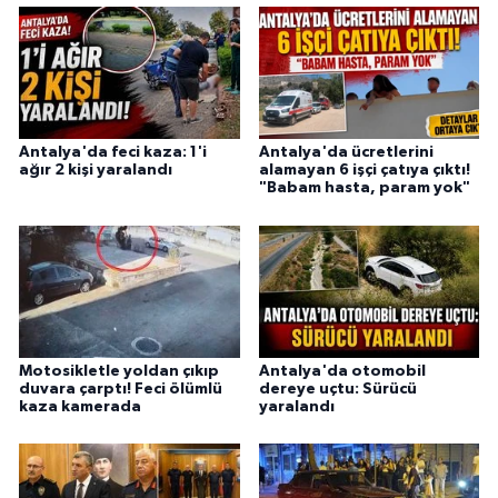
Antalya'da feci kaza: 1'i
Antalya'da ücretlerini
ağır 2 kişi yaralandı
alamayan 6 işçi çatıya çıktı!
"Babam hasta, param yok"
Motosikletle yoldan çıkıp
Antalya'da otomobil
duvara çarptı! Feci ölümlü
dereye uçtu: Sürücü
kaza kamerada
yaralandı