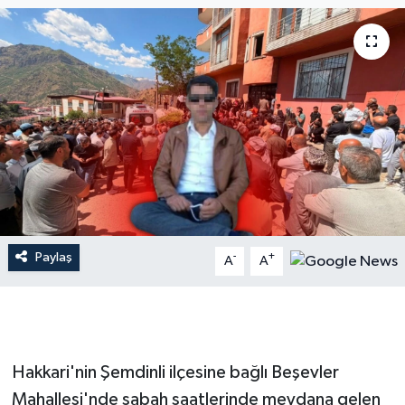
Dünya
Resmi Reklamlar
Paylaş
-
+
A
A
Hakkari'nin Şemdinli ilçesine bağlı Beşevler
Mahallesi'nde sabah saatlerinde meydana gelen