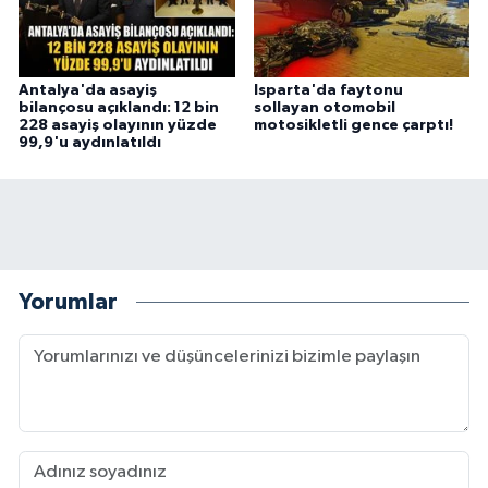
Antalya'da asayiş
Isparta'da faytonu
bilançosu açıklandı: 12 bin
sollayan otomobil
228 asayiş olayının yüzde
motosikletli gence çarptı!
99,9'u aydınlatıldı
Yorumlar