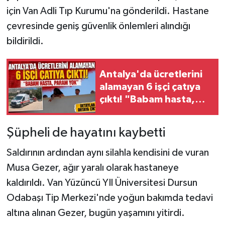
için Van Adli Tıp Kurumu'na gönderildi. Hastane
çevresinde geniş güvenlik önlemleri alındığı
bildirildi.
Antalya'da ücretlerini
alamayan 6 işçi çatıya
çıktı! "Babam hasta,
param yok"
Şüpheli de hayatını kaybetti
Saldırının ardından aynı silahla kendisini de vuran
Musa Gezer, ağır yaralı olarak hastaneye
kaldırıldı. Van Yüzüncü YIl Üniversitesi Dursun
Odabaşı Tip Merkezi'nde yoğun bakımda tedavi
altına alınan Gezer, bugün yaşamını yitirdi.