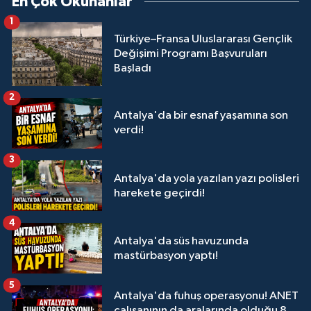
En Çok Okunanlar
1
Türkiye–Fransa Uluslararası Gençlik
Değişimi Programı Başvuruları
Başladı
2
Antalya'da bir esnaf yaşamına son
verdi!
3
Antalya'da yola yazılan yazı polisleri
harekete geçirdi!
4
Antalya'da süs havuzunda
mastürbasyon yaptı!
5
Antalya'da fuhuş operasyonu! ANET
çalışanının da aralarında olduğu 8