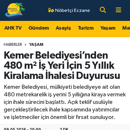
Nöbetçi Eczane
AHK TV
Antalya Nöbetçi Eczaneler
AHK TV
Gündem
Asayiş
Turizm
Yaşam
Ma
Gündem
Antalya Hava Durumu
HABERLER
YAŞAM
Asayiş
Antalya Namaz Vakitleri
Kemer Belediyesi’nden
480 m² İş Yeri İçin 5 Yıllık
Turizm
Antalya Trafik Yoğunluk Haritası
Kiralama İhalesi Duyurusu
Yaşam
Süper Lig Puan Durumu ve Fikstür
Kemer Belediyesi, mülkiyeti belediyeye ait olan
480 metrekarelik iş yerini 5 yıllığına kiraya vermek
Magazin
Tüm Manşetler
için ihale sürecini başlattı. Açık teklif usulüyle
gerçekleştirilecek ihale kapsamında yatırımcılar
Ekonomi
Son Dakika Haberleri
ve işletmeciler için önemli bir fırsat sunuluyor.
Spor
Haber Arşivi
09.05.2026 - 20:00
2 DK