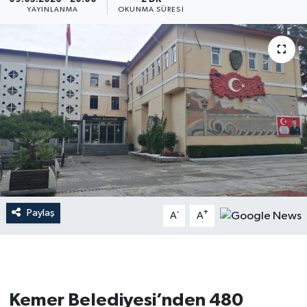
YAYINLANMA
OKUNMA SÜRESI
Dünya
Resmi Reklamlar
Paylaş
-
+
A
A
Kemer Belediyesi’nden 480