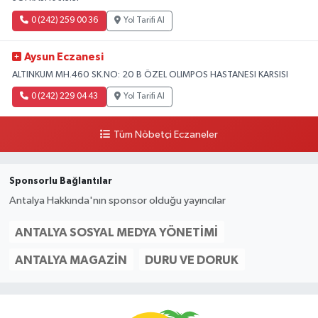
0 (242) 259 00 36
Yol Tarifi Al
Aysun Eczanesi
ALTINKUM MH.460 SK.NO: 20 B ÖZEL OLIMPOS HASTANESI KARSISI
0 (242) 229 04 43
Yol Tarifi Al
Tüm Nöbetçi Eczaneler
Sponsorlu Bağlantılar
Antalya Hakkında'nın sponsor olduğu yayıncılar
ANTALYA SOSYAL MEDYA YÖNETIMI
ANTALYA MAGAZIN
DURU VE DORUK