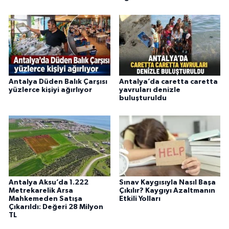
Antalya Düden Balık Çarşısı
Antalya’da caretta caretta
yüzlerce kişiyi ağırlıyor
yavruları denizle
buluşturuldu
Antalya Aksu’da 1.222
Sınav Kaygısıyla Nasıl Başa
Metrekarelik Arsa
Çıkılır? Kaygıyı Azaltmanın
Mahkemeden Satışa
Etkili Yolları
Çıkarıldı: Değeri 28 Milyon
TL