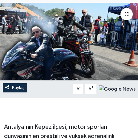
Dünya
Resmi Reklamlar
Paylaş
-
+
A
A
Antalya'nın Kepez ilçesi, motor sporları
dünyasının en prestijli ve yüksek adrenalinli