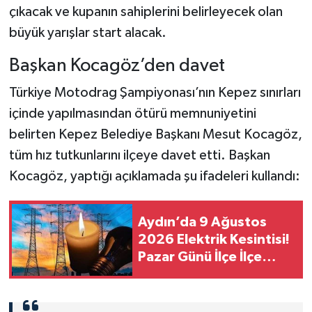
çıkacak ve kupanın sahiplerini belirleyecek olan
büyük yarışlar start alacak.
Başkan Kocagöz’den davet
Türkiye Motodrag Şampiyonası’nın Kepez sınırları
içinde yapılmasından ötürü memnuniyetini
belirten Kepez Belediye Başkanı Mesut Kocagöz,
tüm hız tutkunlarını ilçeye davet etti. Başkan
Kocagöz, yaptığı açıklamada şu ifadeleri kullandı:
Aydın’da 9 Ağustos
2026 Elektrik Kesintisi!
Pazar Günü İlçe İlçe
Saatler ve Mahalleler
Açıklandı