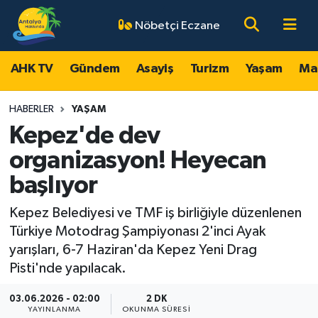
Nöbetçi Eczane
AHK TV
Antalya Nöbetçi Eczaneler
AHK TV
Gündem
Asayiş
Turizm
Yaşam
Ma
Gündem
Antalya Hava Durumu
HABERLER
YAŞAM
Asayiş
Antalya Namaz Vakitleri
Kepez'de dev
organizasyon! Heyecan
Turizm
Antalya Trafik Yoğunluk Haritası
başlıyor
Yaşam
Süper Lig Puan Durumu ve Fikstür
Kepez Belediyesi ve TMF iş birliğiyle düzenlenen
Türkiye Motodrag Şampiyonası 2'inci Ayak
Magazin
Tüm Manşetler
yarışları, 6-7 Haziran'da Kepez Yeni Drag
Pisti'nde yapılacak.
Ekonomi
Son Dakika Haberleri
03.06.2026 - 02:00
2 DK
Spor
Haber Arşivi
YAYINLANMA
OKUNMA SÜRESI