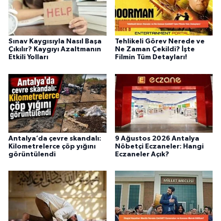
Sınav Kaygısıyla Nasıl Başa
Tehlikeli Görev Nerede ve
Çıkılır? Kaygıyı Azaltmanın
Ne Zaman Çekildi? İşte
Etkili Yolları
Filmin Tüm Detayları!
Antalya’da çevre skandalı:
9 Ağustos 2026 Antalya
Kilometrelerce çöp yığını
Nöbetçi Eczaneler: Hangi
görüntülendi
Eczaneler Açık?