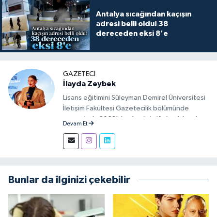
Antalya sıcağından kaçışın
adresi belli oldu! 38
dereceden eksi 8'e
GAZETECI
İlayda Zeybek
Lisans eğitimini Süleyman Demirel Üniversitesi
İletişim Fakültesi Gazetecilik bölümünde
tamamladı. 2023'den beri aktif olarak basılı,
Devam Et
görsel ve sosyal mecralarda haber üretim
aşamalarında muhabir ve editör olarak görev
alıyor.
Bunlar da ilginizi çekebilir