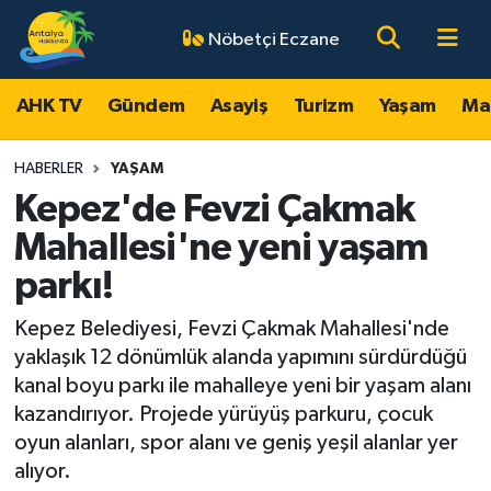
Nöbetçi Eczane
AHK TV
Antalya Nöbetçi Eczaneler
AHK TV
Gündem
Asayiş
Turizm
Yaşam
Ma
Gündem
Antalya Hava Durumu
HABERLER
YAŞAM
Asayiş
Antalya Namaz Vakitleri
Kepez'de Fevzi Çakmak
Mahallesi'ne yeni yaşam
Turizm
Antalya Trafik Yoğunluk Haritası
parkı!
Yaşam
Süper Lig Puan Durumu ve Fikstür
Kepez Belediyesi, Fevzi Çakmak Mahallesi'nde
yaklaşık 12 dönümlük alanda yapımını sürdürdüğü
Magazin
Tüm Manşetler
kanal boyu parkı ile mahalleye yeni bir yaşam alanı
kazandırıyor. Projede yürüyüş parkuru, çocuk
Ekonomi
Son Dakika Haberleri
oyun alanları, spor alanı ve geniş yeşil alanlar yer
alıyor.
Spor
Haber Arşivi