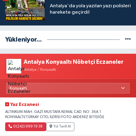
Antalya'da yola yazılan yazı polisleri
harekete geçirdi!
Yükleniyor...
Antalya Konyaaltı Nöbetçi Eczaneler
Antalya / Konyaaltı
Yaz Eczanesi
ALTINKUM MAH. GAZİ MUSTAFA KEMAL CAD. NO: 36A 1
KONYAALTI(TÜRKAY OTEL İLERİSİ.FOTO AKDENİZ BİTİŞİĞİ)
0 (242) 999 19 38
Yol Tarifi Al