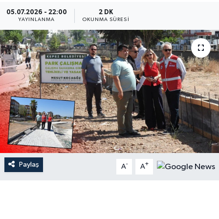
05.07.2026 - 22:00
2 DK
Dünya
YAYINLANMA
OKUNMA SÜRESI
Resmi Reklamlar
Paylaş
-
+
A
A