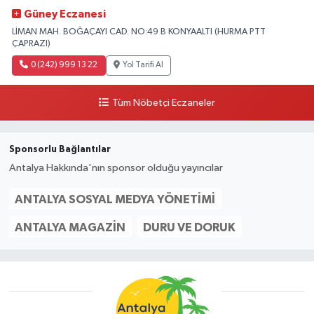
Güney Eczanesi
LİMAN MAH. BOĞAÇAYI CAD. NO:49 B KONYAALTI (HURMA PTT
ÇAPRAZI)
0 (242) 999 13 22
Yol Tarifi Al
Tüm Nöbetçi Eczaneler
Sponsorlu Bağlantılar
Antalya Hakkında'nın sponsor olduğu yayıncılar
ANTALYA SOSYAL MEDYA YÖNETIMI
ANTALYA MAGAZIN
DURU VE DORUK