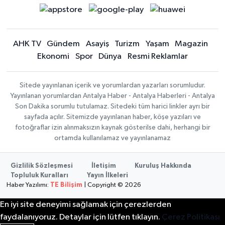
AHK TV
Gündem
Asayiş
Turizm
Yaşam
Magazin
Ekonomi
Spor
Dünya
Resmi Reklamlar
Sitede yayınlanan içerik ve yorumlardan yazarları sorumludur.
Yayınlanan yorumlardan Antalya Haber - Antalya Haberleri - Antalya
Son Dakika sorumlu tutulamaz. Sitedeki tüm harici linkler ayrı bir
sayfada açılır. Sitemizde yayınlanan haber, köşe yazıları ve
fotoğraflar izin alınmaksızın kaynak gösterilse dahi, herhangi bir
ortamda kullanılamaz ve yayınlanamaz
Gizlilik Sözleşmesi
İletişim
Kuruluş Hakkında
Topluluk Kuralları
Yayın İlkeleri
Haber Yazılımı:
TE Bilişim
| Copyright © 2026
En iyi site deneyimi sağlamak için çerezlerden
faydalanıyoruz. Detaylar için lütfen tıklayın.
Çerez Politikası