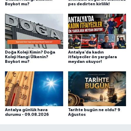
Boykot mu?
pes dedirten kirlilik!
Doğa Koleji Kimin? Doğa
Antalya’da kadın
Koleji Hangi Ülkenin?
itfaiyeciler ön yargılara
Boykot mu?
meydan okuyor!
Antalya günlük hava
Tarihte bugün ne oldu? 9
durumu - 09.08.2026
Ağustos