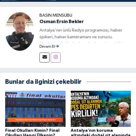
BASIN MENSUBU
Osman Ersin Bekler
Antalya'nın ünlü Radyo programcısı, haber
spikeri, haber kameramanı ve sunucu.
Medyanın farklı alanlarında deneyim sahibi,
Devam Et
iletişimi ve haberciliği tutkuyla sürdüren bir
yayıncı.
Bunlar da ilginizi çekebilir
Final Okulları Kimin? Final
Antalya’nın koruma
Okulları Hangi Ülkenin?
altındaki doğal sit alanında