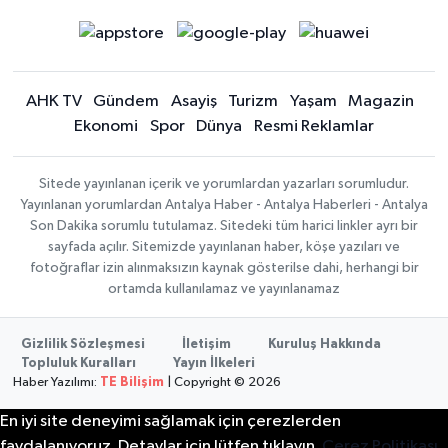
AHK TV
Gündem
Asayiş
Turizm
Yaşam
Magazin
Ekonomi
Spor
Dünya
Resmi Reklamlar
Sitede yayınlanan içerik ve yorumlardan yazarları sorumludur.
Yayınlanan yorumlardan Antalya Haber - Antalya Haberleri - Antalya
Son Dakika sorumlu tutulamaz. Sitedeki tüm harici linkler ayrı bir
sayfada açılır. Sitemizde yayınlanan haber, köşe yazıları ve
fotoğraflar izin alınmaksızın kaynak gösterilse dahi, herhangi bir
ortamda kullanılamaz ve yayınlanamaz
Gizlilik Sözleşmesi
İletişim
Kuruluş Hakkında
Topluluk Kuralları
Yayın İlkeleri
Haber Yazılımı:
TE Bilişim
| Copyright © 2026
En iyi site deneyimi sağlamak için çerezlerden
faydalanıyoruz. Detaylar için lütfen tıklayın.
Çerez Politikası