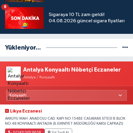
6
Sigaraya 10 TL zam geldi!
04.08.2026 güncel sigara fiyatları
Yükleniyor...
Antalya Konyaaltı Nöbetçi Eczaneler
Antalya / Konyaaltı
Likya Eczanesi
AKKUYU MAH. ANADOLU CAD. KAPI NO:154BE CASAMAX SİTESİ B BLOK
NO:48 KONYAALTI ANTALYA (İL EMNİYET MÜDÜRLÜĞÜ KARŞI ÇAPRAZI)
0 (242) 505 96 58
Yol Tarifi Al