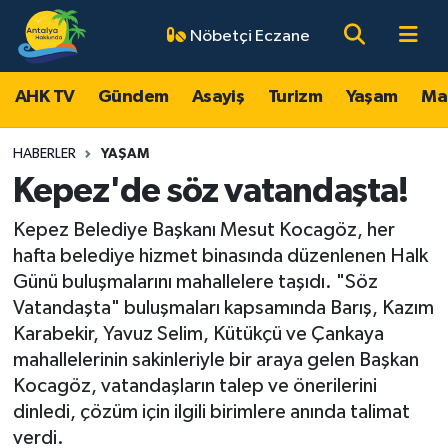
Nöbetçi Eczane
AHK TV
Antalya Nöbetçi Eczaneler
AHK TV
Gündem
Asayiş
Turizm
Yaşam
Ma
Gündem
Antalya Hava Durumu
HABERLER
YAŞAM
Asayiş
Antalya Namaz Vakitleri
Kepez'de söz vatandaşta!
Kepez Belediye Başkanı Mesut Kocagöz, her
Turizm
Antalya Trafik Yoğunluk Haritası
hafta belediye hizmet binasında düzenlenen Halk
Yaşam
Süper Lig Puan Durumu ve Fikstür
Günü buluşmalarını mahallelere taşıdı. "Söz
Vatandaşta" buluşmaları kapsamında Barış, Kazım
Magazin
Tüm Manşetler
Karabekir, Yavuz Selim, Kütükçü ve Çankaya
mahallelerinin sakinleriyle bir araya gelen Başkan
Ekonomi
Son Dakika Haberleri
Kocagöz, vatandaşların talep ve önerilerini
dinledi, çözüm için ilgili birimlere anında talimat
Spor
Haber Arşivi
verdi.