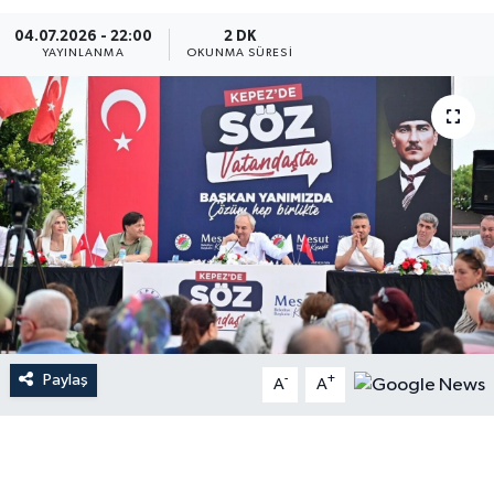
04.07.2026 - 22:00
2 DK
Dünya
YAYINLANMA
OKUNMA SÜRESI
Resmi Reklamlar
Paylaş
-
+
A
A