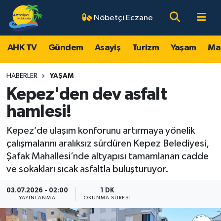
Nöbetçi Eczane
AHK TV
Antalya Nöbetçi Eczaneler
AHK TV
Gündem
Asayiş
Turizm
Yaşam
Ma
Gündem
Antalya Hava Durumu
HABERLER
YAŞAM
Asayiş
Antalya Namaz Vakitleri
Kepez'den dev asfalt
hamlesi!
Turizm
Antalya Trafik Yoğunluk Haritası
Kepez’de ulaşım konforunu artırmaya yönelik
Yaşam
Süper Lig Puan Durumu ve Fikstür
çalışmalarını aralıksız sürdüren Kepez Belediyesi,
Şafak Mahallesi’nde altyapısı tamamlanan cadde
Magazin
Tüm Manşetler
ve sokakları sıcak asfaltla buluşturuyor.
Ekonomi
Son Dakika Haberleri
03.07.2026 - 02:00
1 DK
YAYINLANMA
OKUNMA SÜRESI
Spor
Haber Arşivi