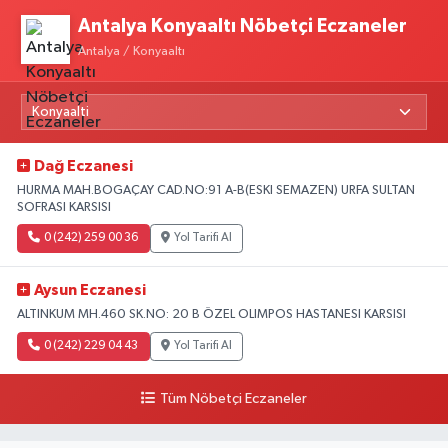
Antalya Konyaaltı Nöbetçi Eczaneler
Antalya / Konyaaltı
Dağ Eczanesi
HURMA MAH.BOGAÇAY CAD.NO:91 A-B(ESKI SEMAZEN) URFA SULTAN
SOFRASI KARSISI
0 (242) 259 00 36
Yol Tarifi Al
Aysun Eczanesi
ALTINKUM MH.460 SK.NO: 20 B ÖZEL OLIMPOS HASTANESI KARSISI
0 (242) 229 04 43
Yol Tarifi Al
Tüm Nöbetçi Eczaneler