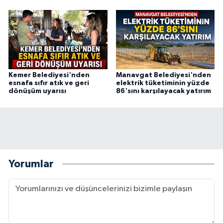
Kemer Belediyesi'nden
Manavgat Belediyesi'nden
esnafa sıfır atık ve geri
elektrik tüketiminin yüzde
dönüşüm uyarısı
86'sını karşılayacak yatırım
Yorumlar