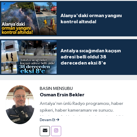
Alanya'daki orman yangını
kontrol altında!
Antalya sıcağından kaçışın
adresi belli oldu! 38
dereceden eksi 8'e
BASIN MENSUBU
Osman Ersin Bekler
Antalya'nın ünlü Radyo programcısı, haber
spikeri, haber kameramanı ve sunucu.
Medyanın farklı alanlarında deneyim sahibi,
Devam Et
iletişimi ve haberciliği tutkuyla sürdüren bir
yayıncı.