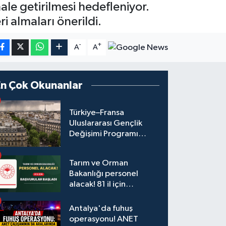
hale getirilmesi hedefleniyor.
i almaları önerildi.
-
+
A
A
En Çok Okunanlar
Türkiye–Fransa
Uluslararası Gençlik
Değişimi Programı
Başvuruları Başladı
Tarım ve Orman
Bakanlığı personel
alacak! 81 il için
başvurular başladı
Antalya'da fuhuş
operasyonu! ANET