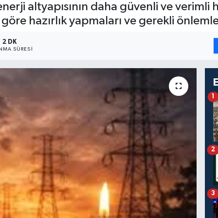
enerji altyapısının daha güvenli ve verimli 
 göre hazırlık yapmaları ve gerekli önlemler
2 DK
NMA SÜRESI
1
2
3