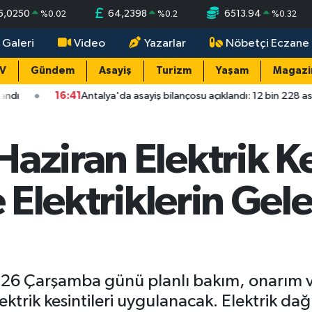
5,0250
64,2398
6513.94
%
0.02
%
0.2
%
0.32
 Galeri
Video
Yazarlar
Nöbetçi Eczane
TV
Gündem
Asayiş
Turizm
Yaşam
Magazi
:41
Antalya'da asayiş bilançosu açıklandı: 12 bin 228 asayiş olayının y
aziran Elektrik Kes
ve Elektriklerin Ge
6 Çarşamba günü planlı bakım, onarım ve 
trik kesintileri uygulanacak. Elektrik dağı