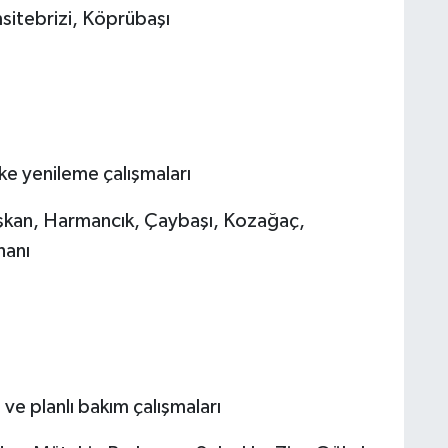
itebrizi, Köprübaşı
e yenileme çalışmaları
şkan, Harmancık, Çaybaşı, Kozağaç,
hanı
e planlı bakım çalışmaları