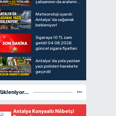
çalışanının da aralarında
olduğu 8 kişi tutuklandı
Meteoroloji uyardı:
Antalya'da sağanak
bekleniyor!
Sigaraya 10 TL zam
geldi! 04.08.2026
güncel sigara fiyatları
Antalya'da yola yazılan
yazı polisleri harekete
geçirdi!
ükleniyor...
Antalya Konyaaltı Nöbetçi