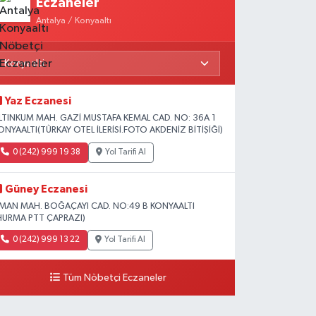
Eczaneler
Antalya / Konyaaltı
Yaz Eczanesi
LTINKUM MAH. GAZİ MUSTAFA KEMAL CAD. NO: 36A 1
ONYAALTI(TÜRKAY OTEL İLERİSİ.FOTO AKDENİZ BİTİŞİĞİ)
0 (242) 999 19 38
Yol Tarifi Al
Güney Eczanesi
İMAN MAH. BOĞAÇAYI CAD. NO:49 B KONYAALTI
HURMA PTT ÇAPRAZI)
0 (242) 999 13 22
Yol Tarifi Al
Tüm Nöbetçi Eczaneler