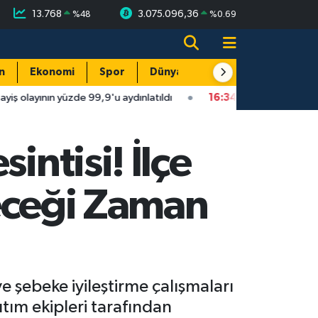
13.768
3.075.096,36
%
48
%
0.69
n
Ekonomi
Spor
Dünya
Resmi Reklamlar
üzde 99,9'u aydınlatıldı
16:34
Isparta'da faytonu sollayan otom
intisi! İlçe
leceği Zaman
şebeke iyileştirme çalışmaları
tım ekipleri tarafından