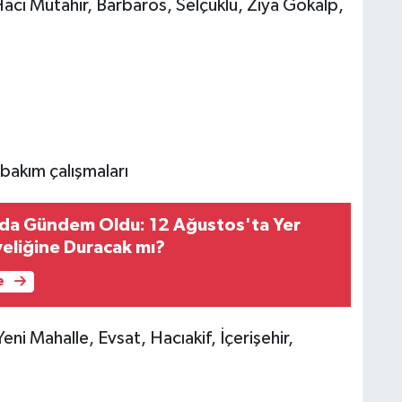
acı Mütahir, Barbaros, Selçuklu, Ziya Gökalp,
 bakım çalışmaları
da Gündem Oldu: 12 Ağustos'ta Yer
yeliğine Duracak mı?
e
ni Mahalle, Evsat, Hacıakif, İçerişehir,