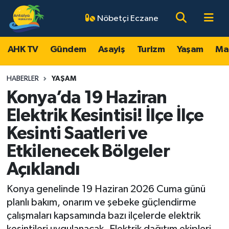
Nöbetçi Eczane
AHK TV
Antalya Nöbetçi Eczaneler
AHK TV
Gündem
Asayiş
Turizm
Yaşam
Ma
Gündem
Antalya Hava Durumu
HABERLER
YAŞAM
Asayiş
Antalya Namaz Vakitleri
Konya’da 19 Haziran
Elektrik Kesintisi! İlçe İlçe
Turizm
Antalya Trafik Yoğunluk Haritası
Kesinti Saatleri ve
Yaşam
Süper Lig Puan Durumu ve Fikstür
Etkilenecek Bölgeler
Açıklandı
Magazin
Tüm Manşetler
Konya genelinde 19 Haziran 2026 Cuma günü
Ekonomi
Son Dakika Haberleri
planlı bakım, onarım ve şebeke güçlendirme
çalışmaları kapsamında bazı ilçelerde elektrik
Spor
Haber Arşivi