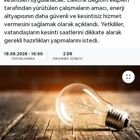
kesintileri uygulanacak. Elektrik dağıtım ekipleri
tarafından yürütülen çalışmaların amacı, enerji
Dünya
altyapısının daha güvenli ve kesintisiz hizmet
vermesini sağlamak olarak açıklandı. Yetkililer,
Resmi Reklamlar
vatandaşların kesinti saatlerini dikkate alarak
gerekli hazırlıkları yapmalarını istedi.
18.06.2026 - 16:00
2 DK
YAYINLANMA
OKUNMA SÜRESI