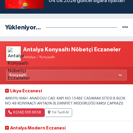
04.08.2026 güncel sigara fiyatları
Yükleniyor...
Antalya Konyaaltı Nöbetçi Eczaneler
Antalya / Konyaaltı
Likya Eczanesi
AKKUYU MAH. ANADOLU CAD. KAPI NO:154BE CASAMAX SİTESİ B BLOK
NO:48 KONYAALTI ANTALYA (İL EMNİYET MÜDÜRLÜĞÜ KARŞI ÇAPRAZI)
0 (242) 505 96 58
Yol Tarifi Al
Antalya Modern Eczanesi