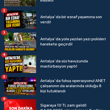
Başladı
2
Antalya'da bir esnaf yaşamına son
verdi!
3
Antalya'da yola yazılan yazı polisleri
harekete geçirdi!
4
Antalya'da süs havuzunda
mastürbasyon yaptı!
5
Antalya'da fuhuş operasyonu! ANET
çalışanının da aralarında olduğu 8
kişi tutuklandı
6
Sigaraya 10 TL zam geldi!