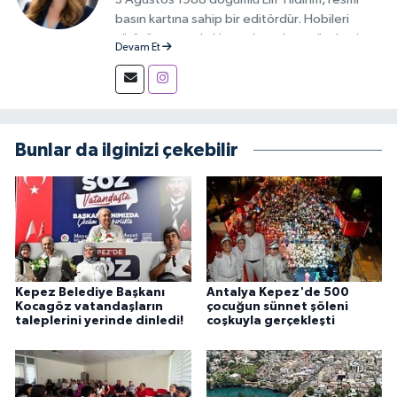
basın kartına sahip bir editördür. Hobileri
yürüyüş yapmak, kitap okumak ve gündemi
Devam Et
takip etmektir.
Bunlar da ilginizi çekebilir
Kepez Belediye Başkanı
Antalya Kepez'de 500
Kocagöz vatandaşların
çocuğun sünnet şöleni
taleplerini yerinde dinledi!
coşkuyla gerçekleşti