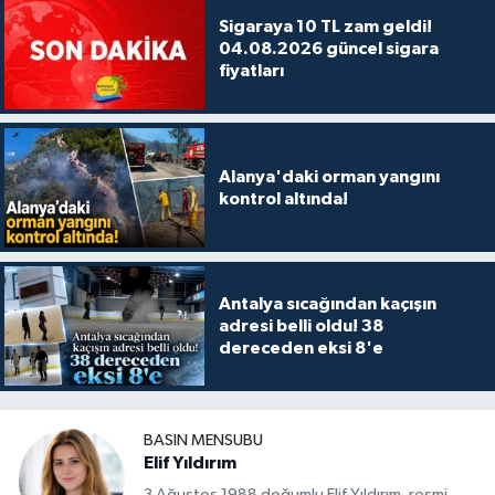
Sigaraya 10 TL zam geldi!
04.08.2026 güncel sigara
fiyatları
Alanya'daki orman yangını
kontrol altında!
Antalya sıcağından kaçışın
adresi belli oldu! 38
dereceden eksi 8'e
BASIN MENSUBU
Elif Yıldırım
3 Ağustos 1988 doğumlu Elif Yıldırım, resmi