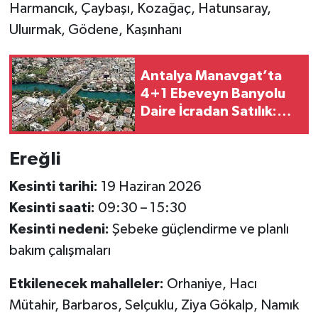
Harmancık, Çaybaşı, Kozağaç, Hatunsaray,
Uluırmak, Gödene, Kaşınhanı
Antalya Manavgat’ta
4+1 Ebeveyn Banyolu
Daire İcradan Satılık:
Fiyatı 6,9 Milyon TL
Ereğli
Kesinti tarihi:
19 Haziran 2026
Kesinti saati:
09:30 – 15:30
Kesinti nedeni:
Şebeke güçlendirme ve planlı
bakım çalışmaları
Etkilenecek mahalleler:
Orhaniye, Hacı
Mütahir, Barbaros, Selçuklu, Ziya Gökalp, Namık