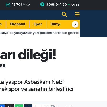
13.703
3.068.941,90
%
0
%
0.66
n
Ekonomi
Spor
Dünya
Resmi Reklamlar
lan yazı polisleri harekete geçirdi!
10:46
Antalya'da boşanma s
rı dileği!
”
talyaspor Asbaşkanı Nebi
k spor ve sanatın birleştirici
-
+