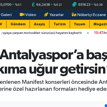
55,0700
64,2438
6518.23
%
0.1
%
0.21
%
0.39
 Galeri
Video
Yazarlar
Nöbetçi Eczane
TV
Gündem
Asayiş
Turizm
Yaşam
Magazi
tosiklet sürücüsü hayatını kaybetti
10:47
Antalya'da yola yazı
Antalyaspor’a başa
kıma uğur getirsin
enlenen Manifest konserleri öncesinde An
rine özel hazırlanan formaları hediye edere