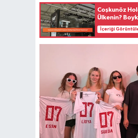
Coşkunöz Hol
Ülkenin? Boy
İçeriği Görüntül