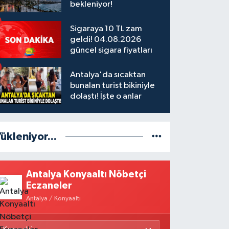
bekleniyor!
Sigaraya 10 TL zam
geldi! 04.08.2026
güncel sigara fiyatları
Antalya'da sıcaktan
bunalan turist bikiniyle
dolaştı! İşte o anlar
ükleniyor...
Antalya Konyaaltı Nöbetçi
Eczaneler
Antalya / Konyaaltı