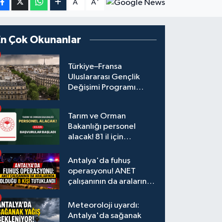
A
A
En Çok Okunanlar
Türkiye–Fransa
Uluslararası Gençlik
Değişimi Programı
Başvuruları Başladı
Tarım ve Orman
Bakanlığı personel
alacak! 81 il için
başvurular başladı
Antalya'da fuhuş
operasyonu! ANET
çalışanının da aralarında
olduğu 8 kişi tutuklandı
Meteoroloji uyardı:
Antalya'da sağanak