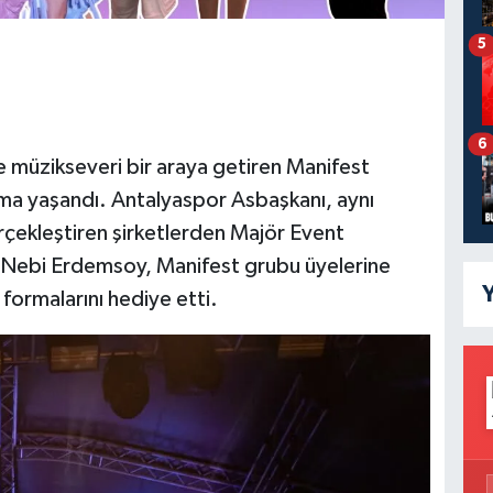
5
6
e müzikseveri bir araya getiren Manifest
şma yaşandı. Antalyaspor Asbaşkanı, aynı
ekleştiren şirketlerden Majör Event
 Nebi Erdemsoy, Manifest grubu üyelerine
Y
 formalarını hediye etti.