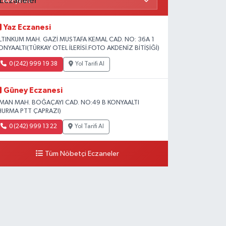
Yaz Eczanesi
LTINKUM MAH. GAZİ MUSTAFA KEMAL CAD. NO: 36A 1
ONYAALTI(TÜRKAY OTEL İLERİSİ.FOTO AKDENİZ BİTİŞİĞİ)
0 (242) 999 19 38
Yol Tarifi Al
Güney Eczanesi
İMAN MAH. BOĞAÇAYI CAD. NO:49 B KONYAALTI
HURMA PTT ÇAPRAZI)
0 (242) 999 13 22
Yol Tarifi Al
Tüm Nöbetçi Eczaneler