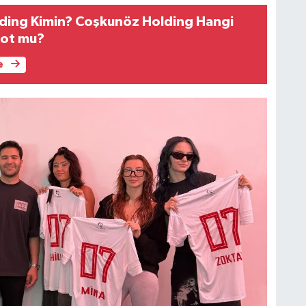
ding Kimin? Coşkunöz Holding Hangi
kot mu?
e