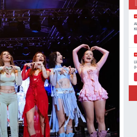
A
K
L
(