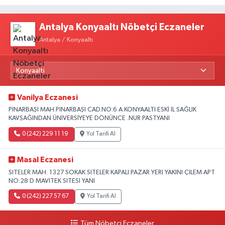
Antalya Konyaaltı Nöbetçi Eczaneler
Antalya / Konyaaltı
Vanilya Eczanesi
PINARBAŞI MAH.PINARBAŞI CAD.NO:6 A KONYAALTI ESKİ İL SAĞLIK
KAVŞAĞINDAN ÜNİVERSİYEYE DÖNÜNCE .NUR PAST.YANI
0 (242) 229 11 19
Yol Tarifi Al
Masal Eczanesi
SITELER MAH. 1327 SOKAK SITELER KAPALI PAZAR YERI YAKINI ÇILEM APT
NO:28 D MAVITEK SITESI YANI
0 (242) 227 57 67
Yol Tarifi Al
Tüm Nöbetçi Eczaneler