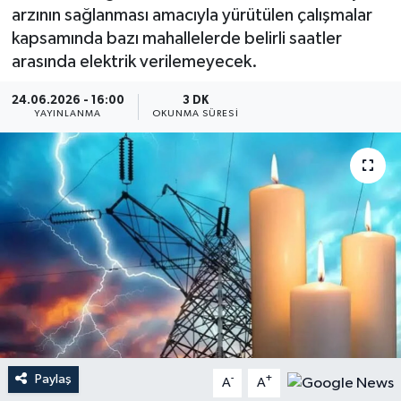
arzının sağlanması amacıyla yürütülen çalışmalar
Dünya
kapsamında bazı mahallelerde belirli saatler
arasında elektrik verilemeyecek.
Resmi Reklamlar
24.06.2026 - 16:00
3 DK
YAYINLANMA
OKUNMA SÜRESI
Paylaş
-
+
A
A