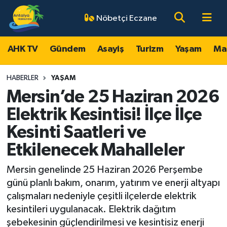
Nöbetçi Eczane
AHK TV
Antalya Nöbetçi Eczaneler
AHK TV
Gündem
Asayiş
Turizm
Yaşam
Ma
Gündem
Antalya Hava Durumu
HABERLER
YAŞAM
Asayiş
Antalya Namaz Vakitleri
Mersin’de 25 Haziran 2026
Elektrik Kesintisi! İlçe İlçe
Turizm
Antalya Trafik Yoğunluk Haritası
Kesinti Saatleri ve
Yaşam
Süper Lig Puan Durumu ve Fikstür
Etkilenecek Mahalleler
Magazin
Tüm Manşetler
Mersin genelinde 25 Haziran 2026 Perşembe
günü planlı bakım, onarım, yatırım ve enerji altyapı
Ekonomi
Son Dakika Haberleri
çalışmaları nedeniyle çeşitli ilçelerde elektrik
kesintileri uygulanacak. Elektrik dağıtım
Spor
Haber Arşivi
şebekesinin güçlendirilmesi ve kesintisiz enerji