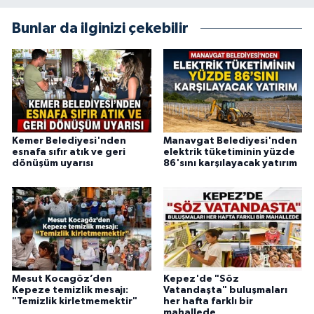
Bunlar da ilginizi çekebilir
Kemer Belediyesi'nden
Manavgat Belediyesi'nden
esnafa sıfır atık ve geri
elektrik tüketiminin yüzde
dönüşüm uyarısı
86'sını karşılayacak yatırım
Mesut Kocagöz’den
Kepez'de "Söz
Kepeze temizlik mesajı:
Vatandaşta" buluşmaları
"Temizlik kirletmemektir"
her hafta farklı bir
mahallede