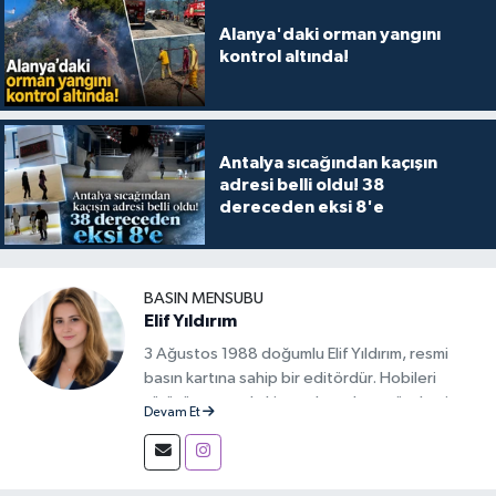
Alanya'daki orman yangını
kontrol altında!
Antalya sıcağından kaçışın
adresi belli oldu! 38
dereceden eksi 8'e
BASIN MENSUBU
Elif Yıldırım
3 Ağustos 1988 doğumlu Elif Yıldırım, resmi
basın kartına sahip bir editördür. Hobileri
yürüyüş yapmak, kitap okumak ve gündemi
Devam Et
takip etmektir.