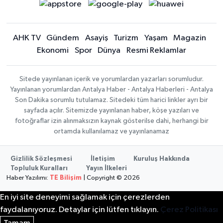
AHK TV
Gündem
Asayiş
Turizm
Yaşam
Magazin
Ekonomi
Spor
Dünya
Resmi Reklamlar
Sitede yayınlanan içerik ve yorumlardan yazarları sorumludur.
Yayınlanan yorumlardan Antalya Haber - Antalya Haberleri - Antalya
Son Dakika sorumlu tutulamaz. Sitedeki tüm harici linkler ayrı bir
sayfada açılır. Sitemizde yayınlanan haber, köşe yazıları ve
fotoğraflar izin alınmaksızın kaynak gösterilse dahi, herhangi bir
ortamda kullanılamaz ve yayınlanamaz
Gizlilik Sözleşmesi
İletişim
Kuruluş Hakkında
Topluluk Kuralları
Yayın İlkeleri
Haber Yazılımı:
TE Bilişim
| Copyright © 2026
En iyi site deneyimi sağlamak için çerezlerden
faydalanıyoruz. Detaylar için lütfen tıklayın.
Çerez Politikası