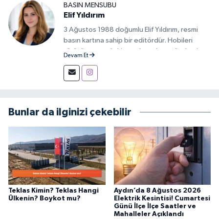
BASIN MENSUBU
Elif Yıldırım
3 Ağustos 1988 doğumlu Elif Yıldırım, resmi
basın kartına sahip bir editördür. Hobileri
yürüyüş yapmak, kitap okumak ve gündemi
Devam Et
takip etmektir.
Bunlar da ilginizi çekebilir
Teklas Kimin? Teklas Hangi
Aydın’da 8 Ağustos 2026
Ülkenin? Boykot mu?
Elektrik Kesintisi! Cumartesi
Günü İlçe İlçe Saatler ve
Mahalleler Açıklandı