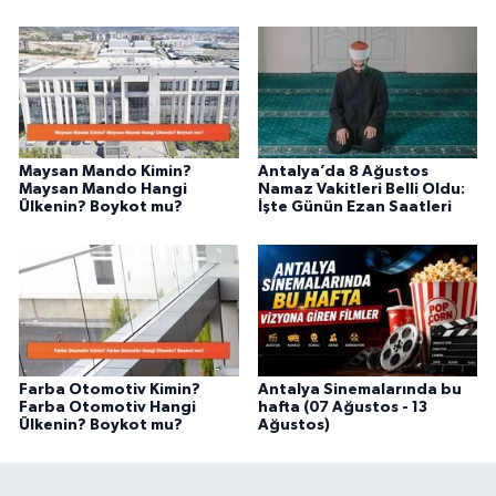
Maysan Mando Kimin?
Antalya’da 8 Ağustos
Maysan Mando Hangi
Namaz Vakitleri Belli Oldu:
Ülkenin? Boykot mu?
İşte Günün Ezan Saatleri
Farba Otomotiv Kimin?
Antalya Sinemalarında bu
Farba Otomotiv Hangi
hafta (07 Ağustos - 13
Ülkenin? Boykot mu?
Ağustos)