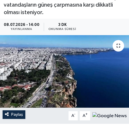
vatandaşların güneş çarpmasına karşı dikkatli
Dünya
olması isteniyor.
Resmi Reklamlar
08.07.2026 - 14:00
3 DK
YAYINLANMA
OKUNMA SÜRESI
Paylaş
-
+
A
A