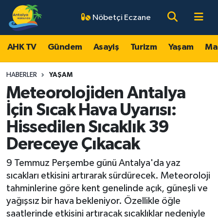
Nöbetçi Eczane
AHK TV
Antalya Nöbetçi Eczaneler
AHK TV
Gündem
Asayiş
Turizm
Yaşam
Ma
Gündem
Antalya Hava Durumu
HABERLER
YAŞAM
Asayiş
Antalya Namaz Vakitleri
Meteorolojiden Antalya
İçin Sıcak Hava Uyarısı:
Turizm
Antalya Trafik Yoğunluk Haritası
Hissedilen Sıcaklık 39
Yaşam
Süper Lig Puan Durumu ve Fikstür
Dereceye Çıkacak
Magazin
Tüm Manşetler
9 Temmuz Perşembe günü Antalya'da yaz
sıcakları etkisini artırarak sürdürecek. Meteoroloji
Ekonomi
Son Dakika Haberleri
tahminlerine göre kent genelinde açık, güneşli ve
yağışsız bir hava bekleniyor. Özellikle öğle
Spor
Haber Arşivi
saatlerinde etkisini artıracak sıcaklıklar nedeniyle