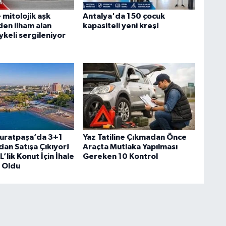
mitolojik aşk
Antalya'da 150 çocuk
den ilham alan
kapasiteli yeni kreş!
keli sergileniyor
uratpaşa’da 3+1
Yaz Tatiline Çıkmadan Önce
dan Satışa Çıkıyor!
Araçta Mutlaka Yapılması
L’lik Konut İçin İhale
Gereken 10 Kontrol
i Oldu