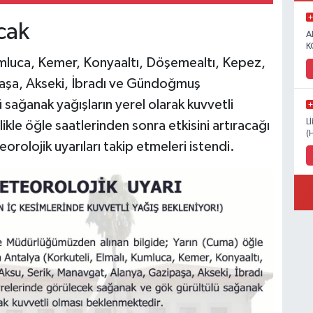
acak
A
K
umluca, Kemer, Konyaaltı, Döşemealtı, Kepez,
paşa, Akseki, İbradı ve Gündoğmuş
sağanak yağışların yerel olarak kuvvetli
L
likle öğle saatlerinden sonra etkisini artıracağı
(
orolojik uyarıları takip etmeleri istendi.