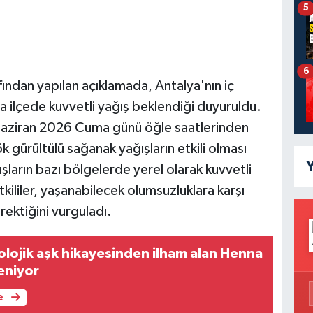
5
6
ndan yapılan açıklamada, Antalya'nın iç
a ilçede kuvvetli yağış beklendiği duyuruldu.
Haziran 2026 Cuma günü öğle saatlerinden
 gürültülü sağanak yağışların etkili olması
Y
şların bazı bölgelerde yerel olarak kuvvetli
tkililer, yaşanabilecek olumsuzluklara karşı
rektiğini vurguladı.
lojik aşk hikayesinden ilham alan Henna
eniyor
e