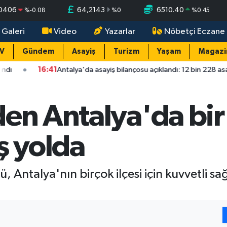
,0406
64,2143
6510.40
%
-0.08
%
0
%
0.45
 Galeri
Video
Yazarlar
Nöbetçi Eczane
TV
Gündem
Asayiş
Turizm
Yaşam
Magazi
1
Antalya'da asayiş bilançosu açıklandı: 12 bin 228 asayiş olayının yüz
en Antalya'da bir
ş yolda
 Antalya'nın birçok ilçesi için kuvvetli 