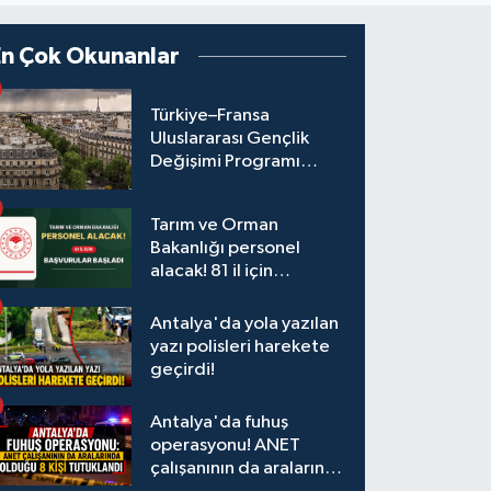
En Çok Okunanlar
Türkiye–Fransa
Uluslararası Gençlik
Değişimi Programı
Başvuruları Başladı
Tarım ve Orman
Bakanlığı personel
alacak! 81 il için
başvurular başladı
Antalya'da yola yazılan
yazı polisleri harekete
geçirdi!
Antalya'da fuhuş
operasyonu! ANET
çalışanının da aralarında