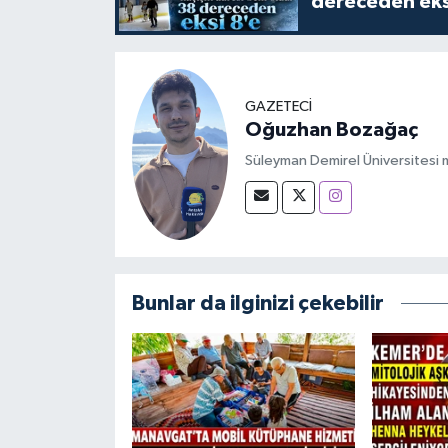
dereceden eks
GAZETECİ
Oğuzhan Bozağaç
Süleyman Demirel Üniversitesi m
Bunlar da ilginizi çekebilir