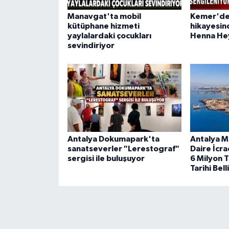
Manavgat'ta mobil
Kemer'de 
kütüphane hizmeti
hikayesin
yaylalardaki çocukları
Henna Hey
sevindiriyor
Antalya Dokumapark'ta
Antalya M
sanatseverler "Lerestograf"
Daire İcra
sergisi ile buluşuyor
6 Milyon T
Tarihi Bell