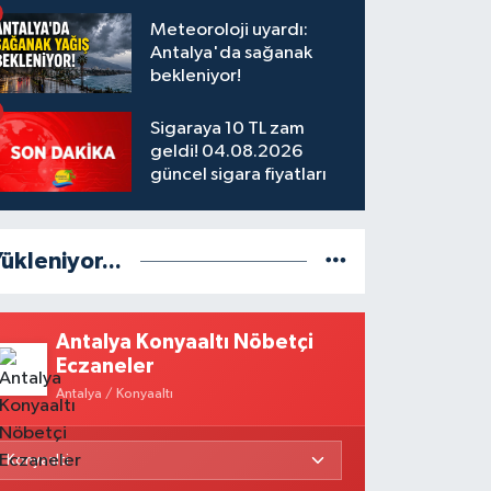
olduğu 8 kişi tutuklandı
Meteoroloji uyardı:
Antalya'da sağanak
bekleniyor!
Sigaraya 10 TL zam
geldi! 04.08.2026
güncel sigara fiyatları
ükleniyor...
Antalya Konyaaltı Nöbetçi
Eczaneler
Antalya / Konyaaltı