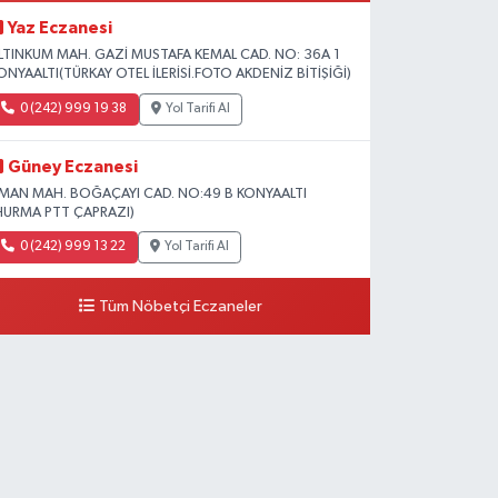
Yaz Eczanesi
LTINKUM MAH. GAZİ MUSTAFA KEMAL CAD. NO: 36A 1
ONYAALTI(TÜRKAY OTEL İLERİSİ.FOTO AKDENİZ BİTİŞİĞİ)
0 (242) 999 19 38
Yol Tarifi Al
Güney Eczanesi
İMAN MAH. BOĞAÇAYI CAD. NO:49 B KONYAALTI
HURMA PTT ÇAPRAZI)
0 (242) 999 13 22
Yol Tarifi Al
Tüm Nöbetçi Eczaneler