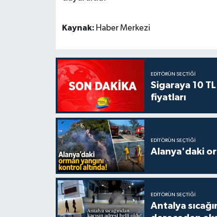
Kaynak:
Haber Merkezi
EDITÖRÜN SEÇTIĞI
Sigaraya 10 TL
fiyatları
EDITÖRÜN SEÇTIĞI
Alanya'daki or
EDITÖRÜN SEÇTIĞI
Antalya sıcağın