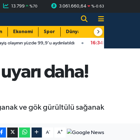
13.799
3.061.660,64
%
70
%
-0.63
n
Ekonomi
Spor
Dünya
Resmi Reklamlar
de 99,9'u aydınlatıldı
16:34
Isparta'da faytonu sollayan otomob
 uyarı daha!
sağanak ve gök gürültülü sağanak
-
+
A
A