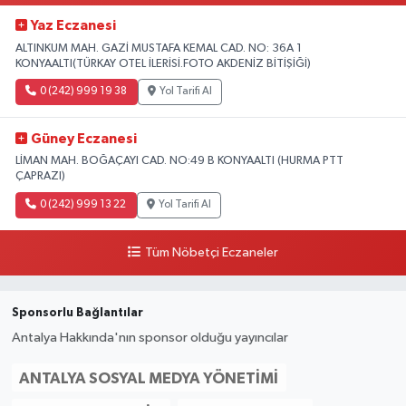
Yaz Eczanesi
ALTINKUM MAH. GAZİ MUSTAFA KEMAL CAD. NO: 36A 1
KONYAALTI(TÜRKAY OTEL İLERİSİ.FOTO AKDENİZ BİTİŞİĞİ)
0 (242) 999 19 38
Yol Tarifi Al
Güney Eczanesi
LİMAN MAH. BOĞAÇAYI CAD. NO:49 B KONYAALTI (HURMA PTT
ÇAPRAZI)
0 (242) 999 13 22
Yol Tarifi Al
Tüm Nöbetçi Eczaneler
Sponsorlu Bağlantılar
Antalya Hakkında'nın sponsor olduğu yayıncılar
ANTALYA SOSYAL MEDYA YÖNETIMI