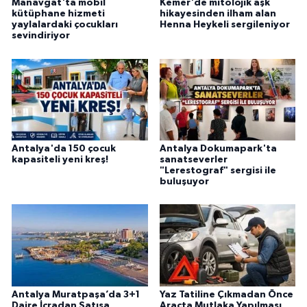
Manavgat'ta mobil
Kemer'de mitolojik aşk
kütüphane hizmeti
hikayesinden ilham alan
yaylalardaki çocukları
Henna Heykeli sergileniyor
sevindiriyor
Antalya'da 150 çocuk
Antalya Dokumapark'ta
kapasiteli yeni kreş!
sanatseverler
"Lerestograf" sergisi ile
buluşuyor
Antalya Muratpaşa’da 3+1
Yaz Tatiline Çıkmadan Önce
Daire İcradan Satışa
Araçta Mutlaka Yapılması