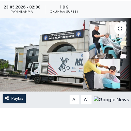
23.05.2026 - 02:00
1 DK
Dünya
YAYINLANMA
OKUNMA SÜRESI
Resmi Reklamlar
Paylaş
-
+
A
A