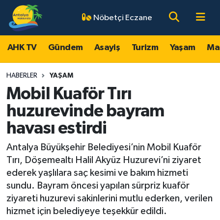
Nöbetçi Eczane
AHK TV
Antalya Nöbetçi Eczaneler
AHK TV
Gündem
Asayiş
Turizm
Yaşam
Ma
Gündem
Antalya Hava Durumu
HABERLER
YAŞAM
Asayiş
Antalya Namaz Vakitleri
Mobil Kuaför Tırı
huzurevinde bayram
Turizm
Antalya Trafik Yoğunluk Haritası
havası estirdi
Yaşam
Süper Lig Puan Durumu ve Fikstür
Antalya Büyükşehir Belediyesi’nin Mobil Kuaför
Tırı, Döşemealtı Halil Akyüz Huzurevi’ni ziyaret
Magazin
Tüm Manşetler
ederek yaşlılara saç kesimi ve bakım hizmeti
sundu. Bayram öncesi yapılan sürpriz kuaför
Ekonomi
Son Dakika Haberleri
ziyareti huzurevi sakinlerini mutlu ederken, verilen
hizmet için belediyeye teşekkür edildi.
Spor
Haber Arşivi