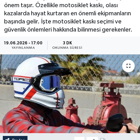
önem taşır. Özellikle motosiklet kaskı, olası
Dünya
kazalarda hayat kurtaran en önemli ekipmanların
başında gelir. İşte motosiklet kaskı seçimi ve
Resmi Reklamlar
güvenlik önlemleri hakkında bilinmesi gerekenler.
19.06.2026 - 17:00
3 DK
YAYINLANMA
OKUNMA SÜRESI