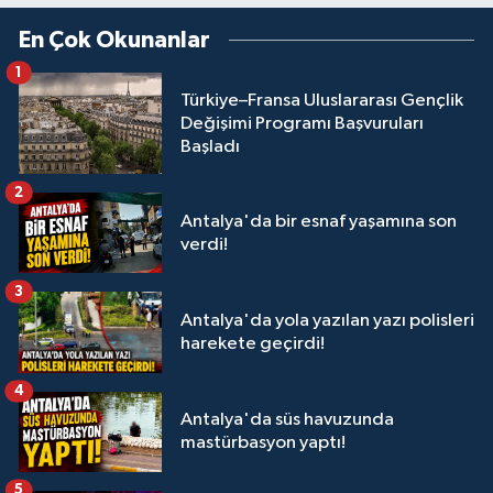
En Çok Okunanlar
1
Türkiye–Fransa Uluslararası Gençlik
Değişimi Programı Başvuruları
Başladı
2
Antalya'da bir esnaf yaşamına son
verdi!
3
Antalya'da yola yazılan yazı polisleri
harekete geçirdi!
4
Antalya'da süs havuzunda
mastürbasyon yaptı!
5