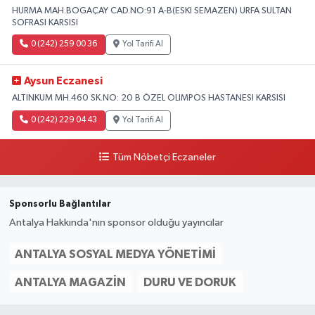
HURMA MAH.BOGAÇAY CAD.NO:91 A-B(ESKI SEMAZEN) URFA SULTAN
SOFRASI KARSISI
0 (242) 259 00 36
Yol Tarifi Al
Aysun Eczanesi
ALTINKUM MH.460 SK.NO: 20 B ÖZEL OLIMPOS HASTANESI KARSISI
0 (242) 229 04 43
Yol Tarifi Al
Tüm Nöbetçi Eczaneler
Sponsorlu Bağlantılar
Antalya Hakkında'nın sponsor olduğu yayıncılar
ANTALYA SOSYAL MEDYA YÖNETIMI
ANTALYA MAGAZIN
DURU VE DORUK