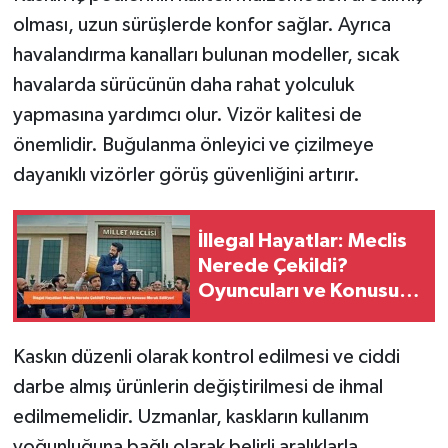
olması, uzun sürüşlerde konfor sağlar. Ayrıca
havalandırma kanalları bulunan modeller, sıcak
havalarda sürücünün daha rahat yolculuk
yapmasına yardımcı olur. Vizör kalitesi de
önemlidir. Buğulanma önleyici ve çizilmeye
dayanıklı vizörler görüş güvenliğini artırır.
İllegal Hayatlar: Meclis
Nerede Çekildi?
Oyuncuları ve Konusu
Merak Ediliyor!
Kaskın düzenli olarak kontrol edilmesi ve ciddi
darbe almış ürünlerin değiştirilmesi de ihmal
edilmemelidir. Uzmanlar, kaskların kullanım
yoğunluğuna bağlı olarak belirli aralıklarla