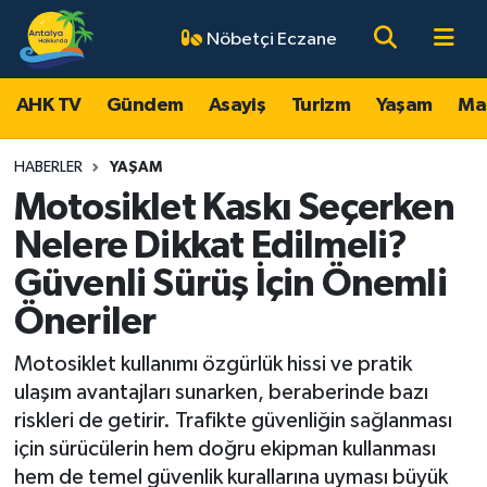
Nöbetçi Eczane
AHK TV
Antalya Nöbetçi Eczaneler
AHK TV
Gündem
Asayiş
Turizm
Yaşam
Ma
Gündem
Antalya Hava Durumu
HABERLER
YAŞAM
Asayiş
Antalya Namaz Vakitleri
Motosiklet Kaskı Seçerken
Nelere Dikkat Edilmeli?
Turizm
Antalya Trafik Yoğunluk Haritası
Güvenli Sürüş İçin Önemli
Yaşam
Süper Lig Puan Durumu ve Fikstür
Öneriler
Magazin
Tüm Manşetler
Motosiklet kullanımı özgürlük hissi ve pratik
ulaşım avantajları sunarken, beraberinde bazı
Ekonomi
Son Dakika Haberleri
riskleri de getirir. Trafikte güvenliğin sağlanması
için sürücülerin hem doğru ekipman kullanması
Spor
Haber Arşivi
hem de temel güvenlik kurallarına uyması büyük