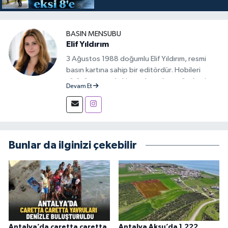
BASIN MENSUBU
Elif Yıldırım
3 Ağustos 1988 doğumlu Elif Yıldırım, resmi
basın kartına sahip bir editördür. Hobileri
yürüyüş yapmak, kitap okumak ve gündemi
Devam Et
takip etmektir.
Bunlar da ilginizi çekebilir
Antalya’da caretta caretta
Antalya Aksu’da 1.222