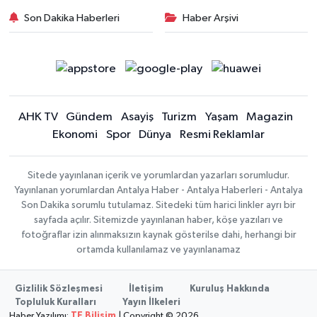
Son Dakika Haberleri
Haber Arşivi
AHK TV
Gündem
Asayiş
Turizm
Yaşam
Magazin
Ekonomi
Spor
Dünya
Resmi Reklamlar
Sitede yayınlanan içerik ve yorumlardan yazarları sorumludur.
Yayınlanan yorumlardan Antalya Haber - Antalya Haberleri - Antalya
Son Dakika sorumlu tutulamaz. Sitedeki tüm harici linkler ayrı bir
sayfada açılır. Sitemizde yayınlanan haber, köşe yazıları ve
fotoğraflar izin alınmaksızın kaynak gösterilse dahi, herhangi bir
ortamda kullanılamaz ve yayınlanamaz
Gizlilik Sözleşmesi
İletişim
Kuruluş Hakkında
Topluluk Kuralları
Yayın İlkeleri
Haber Yazılımı:
TE Bilişim
| Copyright © 2026