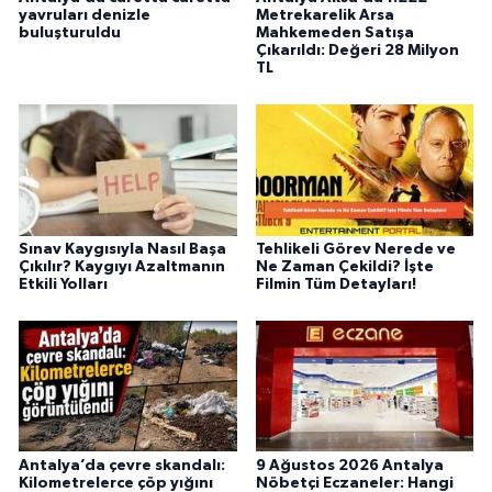
yavruları denizle
Metrekarelik Arsa
buluşturuldu
Mahkemeden Satışa
Çıkarıldı: Değeri 28 Milyon
TL
Sınav Kaygısıyla Nasıl Başa
Tehlikeli Görev Nerede ve
Çıkılır? Kaygıyı Azaltmanın
Ne Zaman Çekildi? İşte
Etkili Yolları
Filmin Tüm Detayları!
Antalya’da çevre skandalı:
9 Ağustos 2026 Antalya
Kilometrelerce çöp yığını
Nöbetçi Eczaneler: Hangi