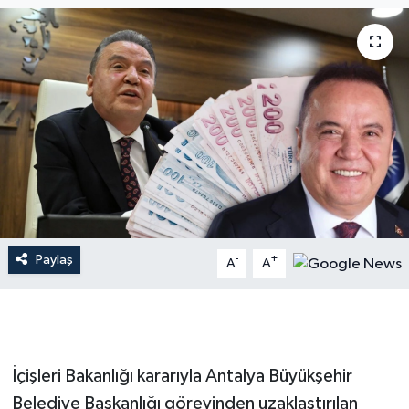
Dünya
Resmi Reklamlar
Paylaş
-
+
A
A
İçişleri Bakanlığı kararıyla Antalya Büyükşehir
Belediye Başkanlığı görevinden uzaklaştırılan