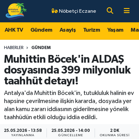
Nöbetçi Eczane
AHK TV
Antalya Nöbetçi Eczaneler
AHK TV
Gündem
Asayiş
Turizm
Yaşam
Ma
Gündem
Antalya Hava Durumu
HABERLER
GÜNDEM
Asayiş
Antalya Namaz Vakitleri
Muhittin Böcek'in ALDAŞ
dosyasında 399 milyonluk
Turizm
Antalya Trafik Yoğunluk Haritası
taahhüt detayı!
Yaşam
Süper Lig Puan Durumu ve Fikstür
Antalya'da Muhittin Böcek'in, tutukluluk halinin ev
hapsine çevrilmesine ilişkin kararda, dosyada yer
Magazin
Tüm Manşetler
alan kamu zararı iddiasının giderilmesine yönelik
taahhüdün etkili olduğu iddia edildi.
Ekonomi
Son Dakika Haberleri
25.05.2026 - 13:58
25.05.2026 - 14:00
2 DK
Spor
Haber Arşivi
YAYINLANMA
GÜNCELLEME
OKUNMA SÜRESI