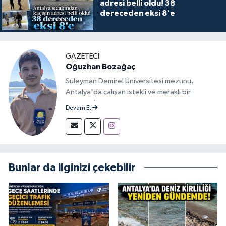
adresi belli oldu! 38
dereceden eksi 8'e
GAZETECİ
Oğuzhan Bozağaç
Süleyman Demirel Üniversitesi mezunu,
Antalya'da çalışan istekli ve meraklı bir
gazeteci.
Devam Et
Bunlar da ilginizi çekebilir