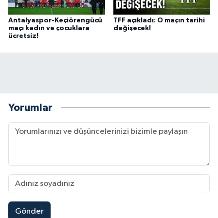
Antalyaspor-Keçiörengücü
TFF açıkladı: O maçın tarihi
maçı kadın ve çocuklara
değişecek!
ücretsiz!
Yorumlar
Gönder