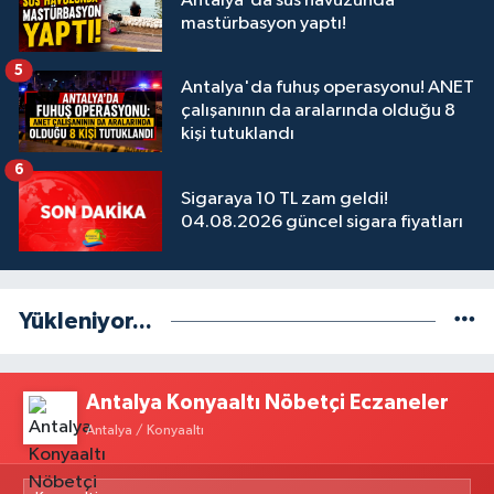
Antalya'da süs havuzunda
mastürbasyon yaptı!
5
Antalya'da fuhuş operasyonu! ANET
çalışanının da aralarında olduğu 8
kişi tutuklandı
6
Sigaraya 10 TL zam geldi!
04.08.2026 güncel sigara fiyatları
Yükleniyor...
Antalya Konyaaltı Nöbetçi Eczaneler
Antalya / Konyaaltı