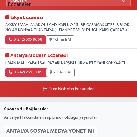
Likya Eczanesi
AKKUYU MAH. ANADOLU CAD. KAPI NO:154BE CASAMAX SİTESİ B BLOK
NO:48 KONYAALTI ANTALYA (İL EMNİYET MÜDÜRLÜĞÜ KARŞI ÇAPRAZI)
0 (242) 505 96 58
Yol Tarifi Al
Antalya Modern Eczanesi
LİMAN MAH. KAPALI SALI PAZARI KARŞISI HURMA PTT YANI KONYAALTI
0 (242) 259 19 09
Yol Tarifi Al
Tüm Nöbetçi Eczaneler
Sponsorlu Bağlantılar
Antalya Hakkında'nın sponsor olduğu yayıncılar
ANTALYA SOSYAL MEDYA YÖNETIMI