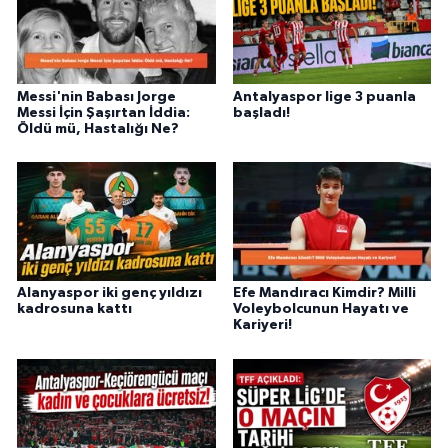
Messi'nin Babası Jorge
Antalyaspor lige 3 puanla
Messi İçin Şaşırtan İddia:
başladı!
Öldü mü, Hastalığı Ne?
Alanyaspor iki genç yıldızı
Efe Mandıracı Kimdir? Milli
kadrosuna kattı
Voleybolcunun Hayatı ve
Kariyeri!