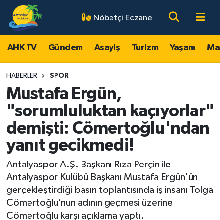
Nöbetçi Eczane
AHK TV
Antalya Nöbetçi Eczaneler
AHK TV
Gündem
Asayiş
Turizm
Yaşam
Ma
Gündem
Antalya Hava Durumu
HABERLER
SPOR
Asayiş
Antalya Namaz Vakitleri
Mustafa Ergün,
"sorumluluktan kaçıyorlar"
Turizm
Antalya Trafik Yoğunluk Haritası
demişti: Cömertoğlu'ndan
Yaşam
Süper Lig Puan Durumu ve Fikstür
yanıt gecikmedi!
Magazin
Tüm Manşetler
Antalyaspor A.Ş. Başkanı Rıza Perçin ile
Antalyaspor Kulübü Başkanı Mustafa Ergün'ün
Ekonomi
Son Dakika Haberleri
gerçekleştirdiği basın toplantısında iş insanı Tolga
Cömertoğlu’nun adının geçmesi üzerine
Spor
Haber Arşivi
Cömertoğlu karşı açıklama yaptı.