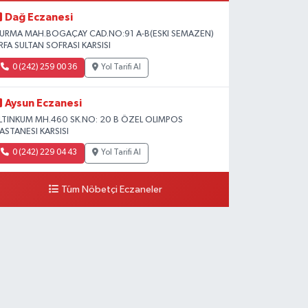
Dağ Eczanesi
URMA MAH.BOGAÇAY CAD.NO:91 A-B(ESKI SEMAZEN)
RFA SULTAN SOFRASI KARSISI
0 (242) 259 00 36
Yol Tarifi Al
Aysun Eczanesi
LTINKUM MH.460 SK.NO: 20 B ÖZEL OLIMPOS
ASTANESI KARSISI
0 (242) 229 04 43
Yol Tarifi Al
Tüm Nöbetçi Eczaneler