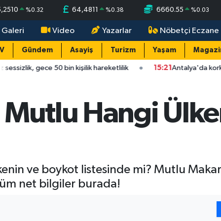
5,2510
64,4811
6660.55
%
0.32
%
0.38
%
0.03
 Galeri
Video
Yazarlar
Nöbetçi Eczane
TV
Gündem
Asayiş
Turizm
Yaşam
Magazi
 50 bin kişilik hareketlilik
15:21
Antalya'da korkutan çarpışm
 Mutlu Hangi Ülke
enin ve boykot listesinde mi? Mutlu Makarn
tüm net bilgiler burada!