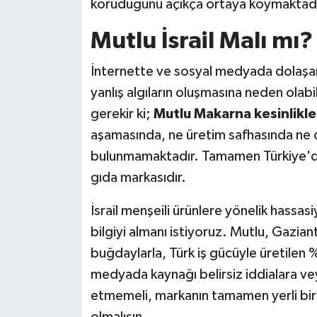
koruduğunu açıkça ortaya koymaktadı
Mutlu İsrail Malı mı?
İnternette ve sosyal medyada dolaşan b
yanlış algıların oluşmasına neden olabi
gerekir ki;
Mutlu Makarna kesinlikle İ
aşamasında, ne üretim safhasında ne de h
bulunmamaktadır. Tamamen Türkiye'de
gıda markasıdır.
İsrail menşeili ürünlere yönelik hassa
bilgiyi almanı istiyoruz. Mutlu, Gazian
buğdaylarla, Türk iş gücüyle üretilen %
medyada kaynağı belirsiz iddialara vey
etmemeli, markanın tamamen yerli bir