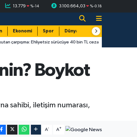
13.779
3.100.664,03
%
-14
%
-0.18
n
Ekonomi
Spor
Dünya
Resmi Reklamlar
a: Ehliyetsiz sürücüye 40 bin TL ceza
14:55
Antalya’da gecekon
nin? Boykot
a sahibi, iletişim numarası,
-
+
A
A