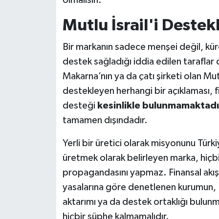
olmalısın.
Mutlu İsrail'i Deste
Bir markanın sadece menşei değil, küre
destek sağladığı iddia edilen taraflar d
Makarna’nın ya da çatı şirketi olan Mutlu
destekleyen herhangi bir açıklaması, f
desteği
kesinlikle bulunmamaktadı
tamamen dışındadır.
Yerli bir üretici olarak misyonunu Tür
üretmek olarak belirleyen marka, hiçb
propagandasını yapmaz. Finansal akışla
yasalarına göre denetlenen kurumun, İsra
aktarımı ya da destek ortaklığı bulun
hiçbir şüphe kalmamalıdır.