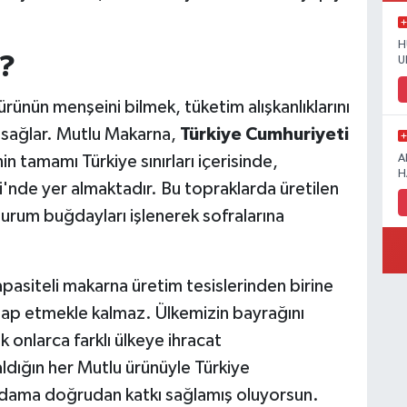
H
?
U
ünün menşeini bilmek, tüketim alışkanlıklarını
j sağlar. Mutlu Makarna,
Türkiye Cumhuriyeti
in tamamı Türkiye sınırları içerisinde,
A
H
'nde yer almaktadır. Bu topraklarda üretilen
durum buğdayları işlenerek sofralarına
pasiteli makarna üretim tesislerinden birine
tap etmekle kalmaz. Ülkemizin bayrağını
 onlarca farklı ülkeye ihracat
aldığın her Mutlu ürünüyle Türkiye
tihdama doğrudan katkı sağlamış oluyorsun.