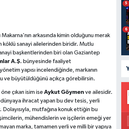
5
6
lu Makarna'nın arkasında kimin olduğunu merak
 köklü sanayi ailelerinden biridir. Mutlu
anayi başkentlerinden biri olan Gaziantep
mlar A.Ş.
bünyesinde faaliyet
Y
 yönetim yapısı incelendiğinde, markanın
u ve büyütüldüğünü açıkça görebilirsin.
öne çıkan isim ise
Aykut Göymen
ve ailesidir.
nyaya ihracat yapan bu dev tesis, yerli
. Dolayısıyla, mutfağına konuk ettiğin bu
mcilerin, mühendislerin ve işçilerin emeği yer
nmayan marka, tamamen yerli ve milli bir yapıya