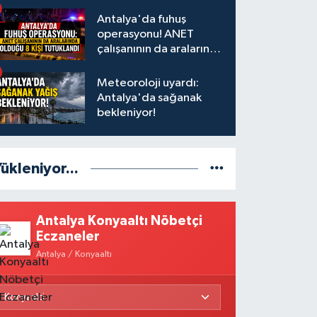
Antalya'da fuhuş
operasyonu! ANET
çalışanının da aralarında
olduğu 8 kişi tutuklandı
Meteoroloji uyardı:
Antalya'da sağanak
bekleniyor!
ükleniyor...
Antalya Konyaaltı Nöbetçi
Eczaneler
Antalya / Konyaaltı