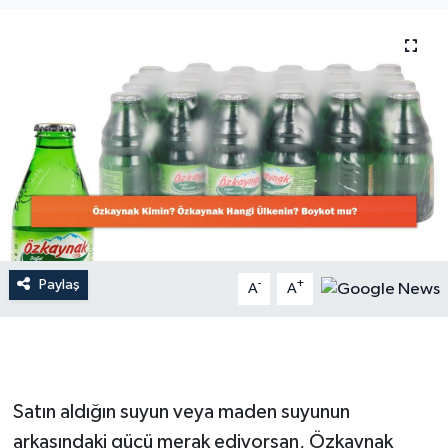
Dünya
Resmi Reklamlar
Paylaş
-
+
A
A
Satın aldığın suyun veya maden suyunun
arkasındaki gücü merak ediyorsan, Özkaynak