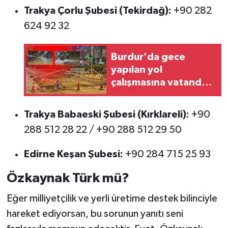
Trakya Çorlu Şubesi (Tekirdağ):
+90 282
624 92 32
Burdur'da gece
yapılan yol
çalışmasına vatandaş
engeli!
Trakya Babaeski Şubesi (Kırklareli):
+90
288 512 28 22 / +90 288 512 29 50
Edirne Keşan Şubesi:
+90 284 715 25 93
Özkaynak Türk mü?
Eğer milliyetçilik ve yerli üretime destek bilinciyle
hareket ediyorsan, bu sorunun yanıtı seni