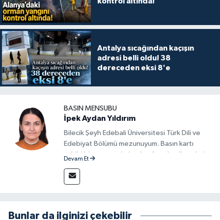
kontrol altında!
Antalya sıcağından kaçışın
adresi belli oldu! 38
dereceden eksi 8'e
BASIN MENSUBU
İpek Aydan Yıldırım
Bilecik Şeyh Edebali Üniversitesi Türk Dili ve
Edebiyat Bölümü mezunuyum. Basın kartı
sahibi bir gazeteci olarak, güncel gelişmeleri
Devam Et
yakından takip ediyor ve okuyucuları doğru,
güvenilir ve tarafsız bilgilerle buluşturmayı
amaçlıyorum. Habercilik anlayışımda etik
değerlere, araştırmacı bakış açısına ve
objektifliğe büyük önem veriyorum. Çeşitli
Bunlar da ilginizi çekebilir
alanlarda ürettiğim içeriklerle kamuoyuna