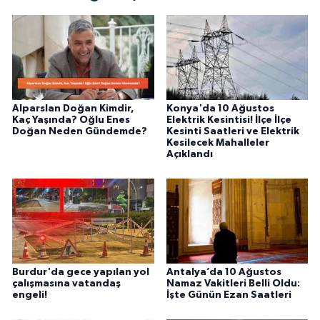
fayda sağla
Alparslan Doğan Kimdir,
Konya'da 10 Ağustos
Kaç Yaşında? Oğlu Enes
Elektrik Kesintisi! İlçe İlçe
Doğan Neden Gündemde?
Kesinti Saatleri ve Elektrik
Kesilecek Mahalleler
Açıklandı
Burdur'da gece yapılan yol
Antalya’da 10 Ağustos
çalışmasına vatandaş
Namaz Vakitleri Belli Oldu:
engeli!
İşte Günün Ezan Saatleri