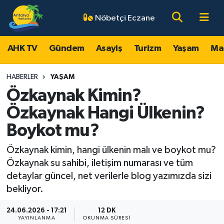
Nöbetçi Eczane
AHK TV
Antalya Nöbetçi Eczaneler
AHK TV
Gündem
Asayiş
Turizm
Yaşam
Ma
Gündem
Antalya Hava Durumu
HABERLER
YAŞAM
Asayiş
Antalya Namaz Vakitleri
Özkaynak Kimin?
Özkaynak Hangi Ülkenin?
Turizm
Antalya Trafik Yoğunluk Haritası
Boykot mu?
Yaşam
Süper Lig Puan Durumu ve Fikstür
Özkaynak kimin, hangi ülkenin malı ve boykot mu?
Özkaynak su sahibi, iletişim numarası ve tüm
Magazin
Tüm Manşetler
detaylar güncel, net verilerle blog yazımızda sizi
bekliyor.
Ekonomi
Son Dakika Haberleri
24.06.2026 - 17:21
12 DK
Spor
Haber Arşivi
YAYINLANMA
OKUNMA SÜRESI