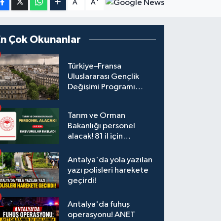
A
A
En Çok Okunanlar
Türkiye–Fransa
Uluslararası Gençlik
Değişimi Programı
Başvuruları Başladı
Tarım ve Orman
Bakanlığı personel
alacak! 81 il için
başvurular başladı
Antalya'da yola yazılan
yazı polisleri harekete
geçirdi!
Antalya'da fuhuş
operasyonu! ANET