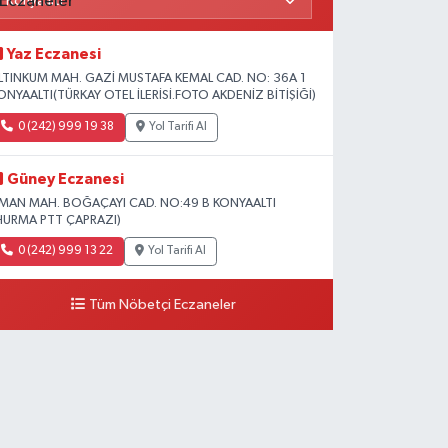
Yaz Eczanesi
LTINKUM MAH. GAZİ MUSTAFA KEMAL CAD. NO: 36A 1
ONYAALTI(TÜRKAY OTEL İLERİSİ.FOTO AKDENİZ BİTİŞİĞİ)
0 (242) 999 19 38
Yol Tarifi Al
Güney Eczanesi
İMAN MAH. BOĞAÇAYI CAD. NO:49 B KONYAALTI
HURMA PTT ÇAPRAZI)
0 (242) 999 13 22
Yol Tarifi Al
Tüm Nöbetçi Eczaneler