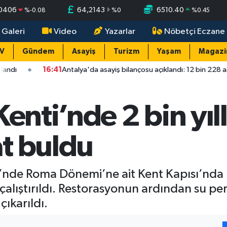
,0406
64,2143
6510.40
%
-0.08
%
0
%
0.45
 Galeri
Video
Yazarlar
Nöbetçi Eczane
TV
Gündem
Asayiş
Turizm
Yaşam
Magazi
1
Antalya'da asayiş bilançosu açıklandı: 12 bin 228 asayiş olayının yüz
enti’nde 2 bin yıl
t buldu
i’nde Roma Dönemi’ne ait Kent Kapısı’nda b
 çalıştırıldı. Restorasyonun ardından su per
ıkarıldı.