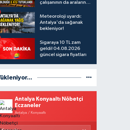
çalışanının da aralarında
olduğu 8 kişi tutuklandı
Meteoroloji uyardı:
Antalya'da sağanak
bekleniyor!
Sigaraya 10 TL zam
geldi! 04.08.2026
güncel sigara fiyatları
ükleniyor...
Antalya Konyaaltı Nöbetçi
Eczaneler
Antalya / Konyaaltı