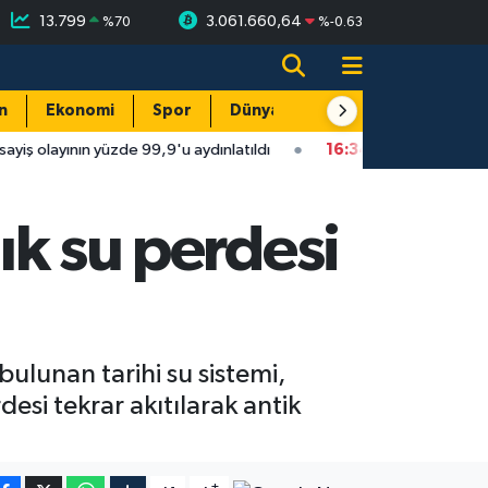
13.799
3.061.660,64
%
70
%
-0.63
n
Ekonomi
Spor
Dünya
Resmi Reklamlar
de 99,9'u aydınlatıldı
16:34
Isparta'da faytonu sollayan otomob
lık su perdesi
ulunan tarihi su sistemi,
desi tekrar akıtılarak antik
-
+