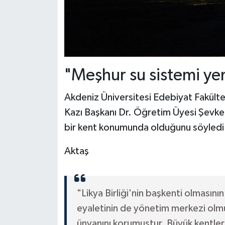
"Meşhur su sistemi yeni
Akdeniz Üniversitesi Edebiyat Fakült
Kazı Başkanı Dr. Öğretim Üyesi Şevk
bir kent konumunda olduğunu söyledi
Aktaş
"Likya Birliği'nin başkenti olmasını
eyaletinin de yönetim merkezi olm
ünvanını korumuştur. Büyük kentleri