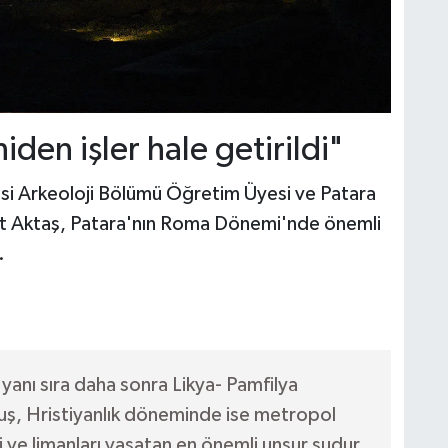
den işler hale getirildi"
esi Arkeoloji Bölümü Öğretim Üyesi ve Patara
et Aktaş, Patara'nın Roma Dönemi'nde önemli
.
n yanı sıra daha sonra Likya- Pamfilya
uş, Hristiyanlık döneminde ise metropol
 ve limanları yaşatan en önemli unsur sudur.