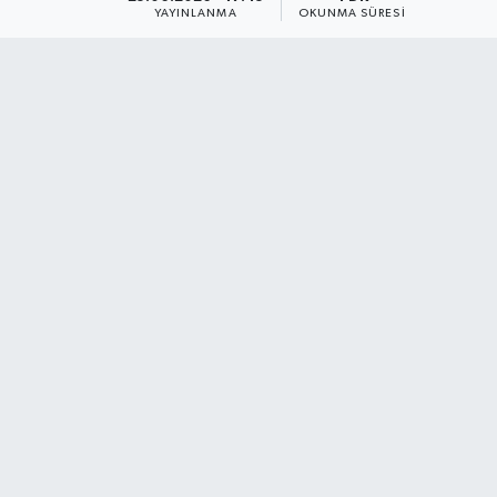
YAYINLANMA
OKUNMA SÜRESI
Dünya
Resmi Reklamlar