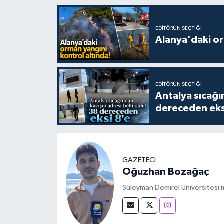
EDITÖRÜN SEÇTIĞI
Alanya'daki or
EDITÖRÜN SEÇTIĞI
Antalya sıcağın
dereceden eks
GAZETECİ
Oğuzhan Bozağaç
Süleyman Demirel Üniversitesi m