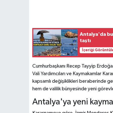
Antalya'da bun
taştı
İçeriği Görüntül
Cumhurbaşkanı Recep Tayyip Erdoğan
Vali Yardımcıları ve Kaymakamlar Karar
kapsamlı değişiklikleri beraberinde g
hem de valilik bünyesinde yeni görevl
Antalya'ya yeni kayma
Kararnameye göre, İzmir Menderes Ka