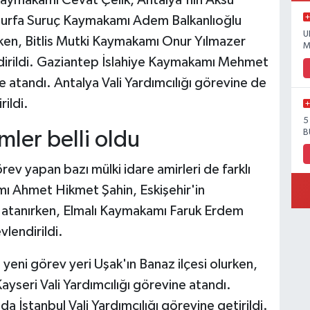
lıurfa Suruç Kaymakamı Adem Balkanlıoğlu
U
rken, Bitlis Mutki Kaymakamı Onur Yılmazer
M
dirildi. Gaziantep İslahiye Kaymakamı Mehmet
 atandı. Antalya Vali Yardımcılığı görevine de
rildi.
5
mler belli oldu
B
 yapan bazı mülki idare amirleri de farklı
mı Ahmet Hikmet Şahin, Eskişehir'in
 atanırken, Elmalı Kaymakamı Faruk Erdem
lendirildi.
yeni görev yeri Uşak'ın Banaz ilçesi olurken,
seri Vali Yardımcılığı görevine atandı.
da İstanbul Vali Yardımcılığı görevine getirildi.