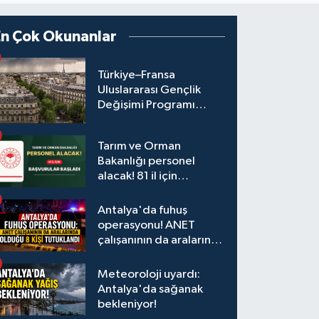
En Çok Okunanlar
Türkiye–Fransa
Uluslararası Gençlik
Değişimi Programı
Başvuruları Başladı
Tarım ve Orman
Bakanlığı personel
alacak! 81 il için
başvurular başladı
Antalya'da fuhuş
operasyonu! ANET
çalışanının da aralarında
olduğu 8 kişi tutuklandı
Meteoroloji uyardı:
Antalya'da sağanak
bekleniyor!