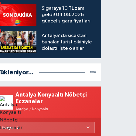
Sigaraya 10 TL zam
geldi! 04.08.2026
güncel sigara fiyatları
Antalya'da sıcaktan
bunalan turist bikiniyle
dolaştı! İşte o anlar
ükleniyor...
Antalya Konyaaltı Nöbetçi
Eczaneler
Antalya / Konyaaltı