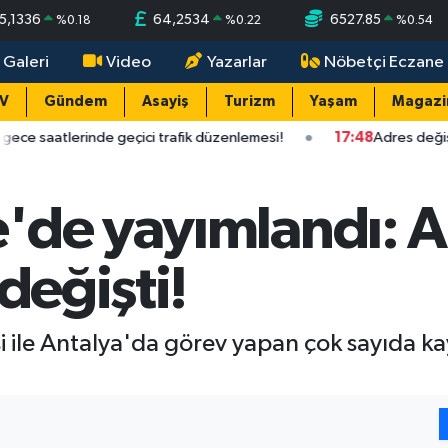
5,1336
64,2534
6527.85
%
0.18
%
0.22
%
0.54
 Galeri
Video
Yazarlar
Nöbetçi Eczane
TV
Gündem
Asayiş
Turizm
Yaşam
Magazi
e geçici trafik düzenlemesi!
17:48
Adres değişiyor manzara de
'de yayımlandı: A
değişti!
ile Antalya'da görev yapan çok sayıda ka