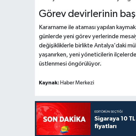
Görev devirlerinin ba
Kararname ile ataması yapılan kaymak
günlerde yeni görev yerlerinde mesaiy
değişikliklerle birlikte Antalya'daki m
yaşanırken, yeni yöneticilerin ilçelerd
üstlenmesi öngörülüyor.
Kaynak:
Haber Merkezi
EDITÖRÜN SEÇTIĞI
Sigaraya 10 TL
fiyatları