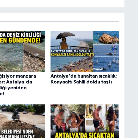
işiyor manzara
Antalya'da bunaltan sıcaklık:
r: Antalya'da
Konyaaltı Sahili doldu taştı
iliği yeniden
e!