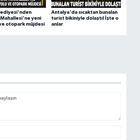
ediyesi'nden
Antalya'da sıcaktan bunalan
Mahallesi'ne yeni
turist bikiniyle dolaştı! İşte o
 ve otopark müjdesi
anlar