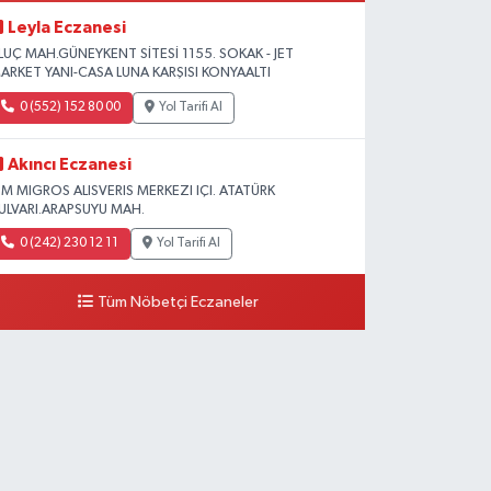
Leyla Eczanesi
LUÇ MAH.GÜNEYKENT SİTESİ 1155. SOKAK - JET
ARKET YANI-CASA LUNA KARŞISI KONYAALTI
0 (552) 152 80 00
Yol Tarifi Al
Akıncı Eczanesi
 M MIGROS ALISVERIS MERKEZI IÇI. ATATÜRK
ULVARI.ARAPSUYU MAH.
0 (242) 230 12 11
Yol Tarifi Al
Tüm Nöbetçi Eczaneler