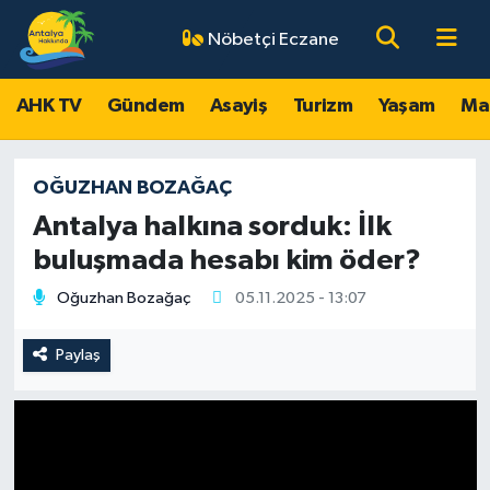
Nöbetçi Eczane
AHK TV
Antalya Nöbetçi Eczaneler
AHK TV
Gündem
Asayiş
Turizm
Yaşam
Ma
Gündem
Antalya Hava Durumu
OĞUZHAN BOZAĞAÇ
Asayiş
Antalya Namaz Vakitleri
Antalya halkına sorduk: İlk
Turizm
Antalya Trafik Yoğunluk Haritası
buluşmada hesabı kim öder?
Oğuzhan Bozağaç
05.11.2025 - 13:07
Yaşam
Süper Lig Puan Durumu ve Fikstür
Paylaş
Magazin
Tüm Manşetler
Ekonomi
Son Dakika Haberleri
Spor
Haber Arşivi