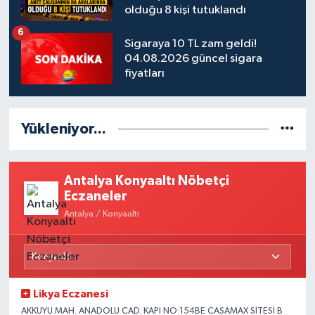
olduğu 8 kişi tutuklandı
6
Sigaraya 10 TL zam geldi!
04.08.2026 güncel sigara
fiyatları
Yükleniyor...
Antalya Konyaaltı Nöbetçi
Eczaneler
Antalya / Konyaaltı
Likya Eczanesi
AKKUYU MAH. ANADOLU CAD. KAPI NO:154BE CASAMAX SİTESİ B