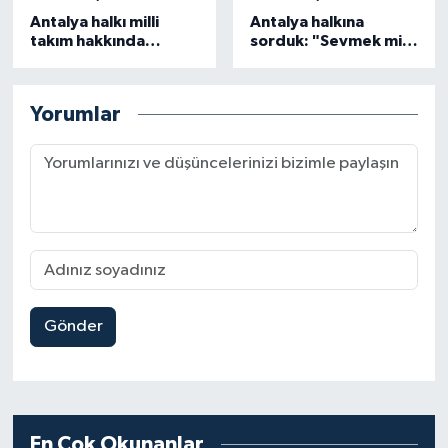
Antalya halkı milli
Antalya halkına
takım hakkında
sorduk: "Sevmek mi,
konuştu: “Başarı
sevilmek mi?"
odaklı olmamız
gerekiyor”
Yorumlar
Gönder
En Çok Okunanlar