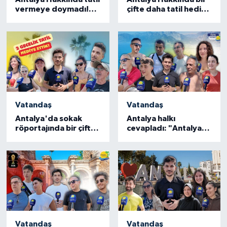
vermeye doymadı!
çifte daha tatil hediye
"Para mutluluğu
etti! "10 saniyede 5
getirir mi?"
ilçe say"
Vatandaş
Vatandaş
Antalya'da sokak
Antalya halkı
röportajında bir çifte
cevapladı: "Antalya
2 gecelik tatil
sıcağından kaçmak
hediyesi!
için ne yapılır?"
Vatandaş
Vatandaş