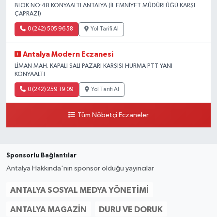
BLOK NO:48 KONYAALTI ANTALYA (İL EMNİYET MÜDÜRLÜĞÜ KARŞI
ÇAPRAZI)
0 (242) 505 96 58
Yol Tarifi Al
Antalya Modern Eczanesi
LİMAN MAH. KAPALI SALI PAZARI KARŞISI HURMA PTT YANI
KONYAALTI
0 (242) 259 19 09
Yol Tarifi Al
Tüm Nöbetçi Eczaneler
Sponsorlu Bağlantılar
Antalya Hakkında'nın sponsor olduğu yayıncılar
ANTALYA SOSYAL MEDYA YÖNETIMI
ANTALYA MAGAZIN
DURU VE DORUK