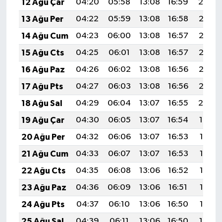
12 Ağu Çar
04:20
05:58
13:08
16:59
20:09
13 Ağu Per
04:22
05:59
13:08
16:58
20:07
14 Ağu Cum
04:23
06:00
13:08
16:57
20:06
15 Ağu Cts
04:25
06:01
13:08
16:57
20:05
16 Ağu Paz
04:26
06:02
13:08
16:56
20:03
17 Ağu Pts
04:27
06:03
13:08
16:56
20:02
18 Ağu Sal
04:29
06:04
13:07
16:55
20:00
19 Ağu Çar
04:30
06:05
13:07
16:54
19:59
20 Ağu Per
04:32
06:06
13:07
16:53
19:58
21 Ağu Cum
04:33
06:07
13:07
16:53
19:56
22 Ağu Cts
04:35
06:08
13:06
16:52
19:55
23 Ağu Paz
04:36
06:09
13:06
16:51
19:53
24 Ağu Pts
04:37
06:10
13:06
16:50
19:52
25 Ağu Sal
04:39
06:11
13:06
16:50
19:50