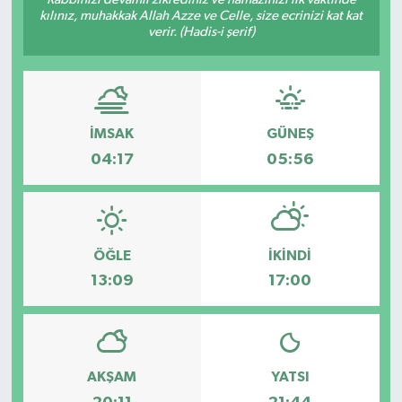
kılınız, muhakkak Allah Azze ve Celle, size ecrinizi kat kat
Dünya
verir. (Hadis-i şerif)
Resmi Reklamlar
İMSAK
GÜNEŞ
04:17
05:56
ÖĞLE
İKINDI
13:09
17:00
AKŞAM
YATSI