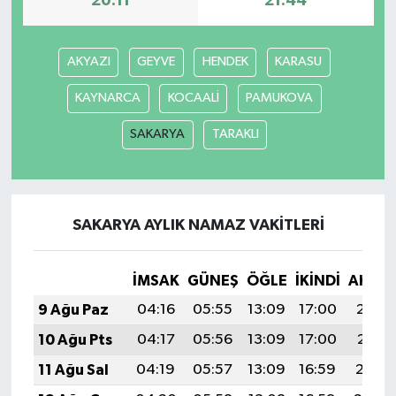
20:11
21:44
AKYAZI
GEYVE
HENDEK
KARASU
KAYNARCA
KOCAALİ
PAMUKOVA
SAKARYA
TARAKLI
SAKARYA AYLIK NAMAZ VAKITLERI
İMSAK
GÜNEŞ
ÖĞLE
İKINDI
AKŞA
9 Ağu Paz
04:16
05:55
13:09
17:00
20:13
10 Ağu Pts
04:17
05:56
13:09
17:00
20:11
11 Ağu Sal
04:19
05:57
13:09
16:59
20:10