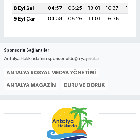
8 Eyl Sal
04:57
06:25
13:01
16:37
19:28
9 Eyl Çar
04:58
06:26
13:01
16:36
19:26
Sponsorlu Bağlantılar
Antalya Hakkında'nın sponsor olduğu yayıncılar
ANTALYA SOSYAL MEDYA YÖNETIMI
ANTALYA MAGAZIN
DURU VE DORUK