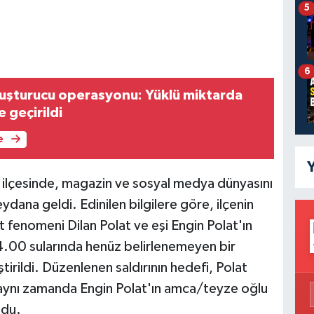
5
6
uşturucu operasyonu: Yüklü miktarda
e geçirildi
e
Y
ilçesinde, magazin ve sosyal medya dünyasını
eydana geldi. Edinilen bilgilere göre, ilçenin
t fenomeni Dilan Polat ve eşi Engin Polat'ın
4.00 sularında henüz belirlenemeyen bir
tirildi. Düzenlenen saldırının hedefi, Polat
ve aynı zamanda Engin Polat'ın amca/teyze oğlu
ldu.