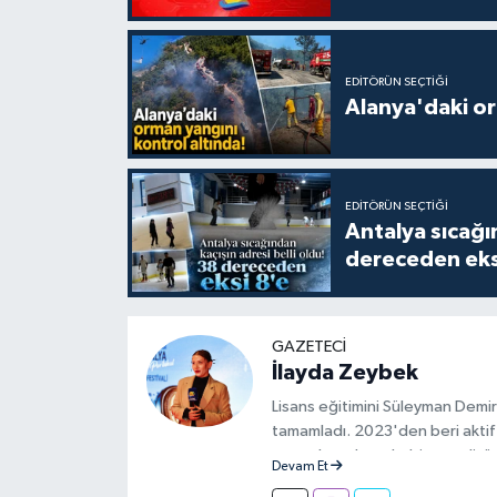
EDITÖRÜN SEÇTIĞI
Alanya'daki or
EDITÖRÜN SEÇTIĞI
Antalya sıcağın
dereceden eks
GAZETECI
İlayda Zeybek
Lisans eğitimini Süleyman Demir
tamamladı. 2023'den beri aktif 
aşamalarında muhabir ve editör 
Devam Et