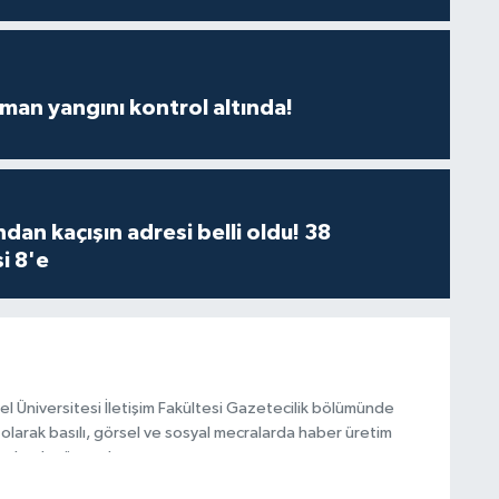
man yangını kontrol altında!
dan kaçışın adresi belli oldu! 38
i 8'e
el Üniversitesi İletişim Fakültesi Gazetecilik bölümünde
olarak basılı, görsel ve sosyal mecralarda haber üretim
olarak görev alıyor.