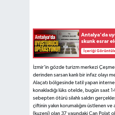
Antalya'da uy
skunk esrar el
İçeriği Görüntül
İzmir'in gözde turizm merkezi Çeşme 
derinden sarsan kanlı bir infaz olayı m
Alaçatı bölgesinde tatil yapan interne
konakladığı lüks otelde, bugün saat 1
sebepten ötürü silahlı saldırı gerçekleş
çiftinin yakın korumalığını üstlenen 
(kuzeni) olan 37 yaşındaki Can Polat o