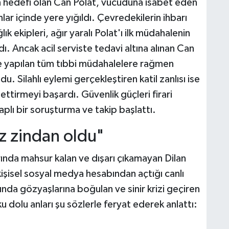
ın hedefi olan Can Polat, vücuduna isabet eden
lar içinde yere yığıldı. Çevredekilerin ihbarı
lık ekipleri, ağır yaralı Polat'ı ilk müdahalenin
. Ancak acil serviste tedavi altına alınan Can
ve yapılan tüm tıbbi müdahalelere rağmen
. Silahlı eylemi gerçekleştiren katil zanlısı ise
ettirmeyi başardı. Güvenlik güçleri firari
aplı bir soruşturma ve takip başlattı.
z zindan oldu"
rında mahsur kalan ve dışarı çıkamayan Dilan
kişisel sosyal medya hesabından açtığı canlı
nda gözyaşlarına boğulan ve sinir krizi geçiren
 dolu anları şu sözlerle feryat ederek anlattı: