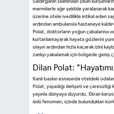
Saldırganın silahından çıkan kurşunlar
mermilerle ağır şekilde yaralanarak kan
üzerine otele ivedilikle intikal eden sağ
ardından ambulansla hastaneye kaldırdı
Polat, doktorların yoğun çabalarına 
kurtarılamayarak hayata gözlerini yumdu
olayın ardından hızla kaçarak izini kayb
zanlıyı yakalamak için bölgede geniş ç
Dilan Polat: "Hayatımı
Kanlı baskın esnasında oteldeki odala
Polat, yaşadığı dehşeti ve çaresizliği 
yayınla dünyaya duyurdu. Ekran karşısı
ünlü fenomen, içinde bulundukları korku