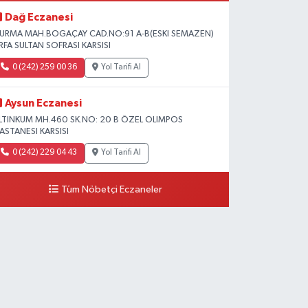
Dağ Eczanesi
URMA MAH.BOGAÇAY CAD.NO:91 A-B(ESKI SEMAZEN)
RFA SULTAN SOFRASI KARSISI
0 (242) 259 00 36
Yol Tarifi Al
Aysun Eczanesi
LTINKUM MH.460 SK.NO: 20 B ÖZEL OLIMPOS
ASTANESI KARSISI
0 (242) 229 04 43
Yol Tarifi Al
Tüm Nöbetçi Eczaneler