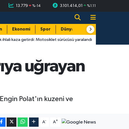
13.779
3.101.414,01
%
-14
%
1.11
n
Ekonomi
Spor
Dünya
Resmi Reklamlar
 getirdi: Motosiklet sürücüsü yaralandı
11:45
Antalya'da sıcak hav
ırıya uğrayan
 Engin Polat'ın kuzeni ve
-
+
A
A