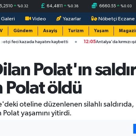
5,2510
64,4811
6660.55
%
0.32
%
0.38
%
0.03
 Galeri
Video
Yazarlar
Nöbetçi Eczane
TV
Gündem
Asayiş
Turizm
Yaşam
Magazi
zada hayatını kaybetti
12:05
Antalya'da kırmızı ışık ihlali kaza
ilan Polat'ın sald
 Polat öldü
'deki oteline düzenlenen silahlı saldırıda,
Polat yaşamını yitirdi.