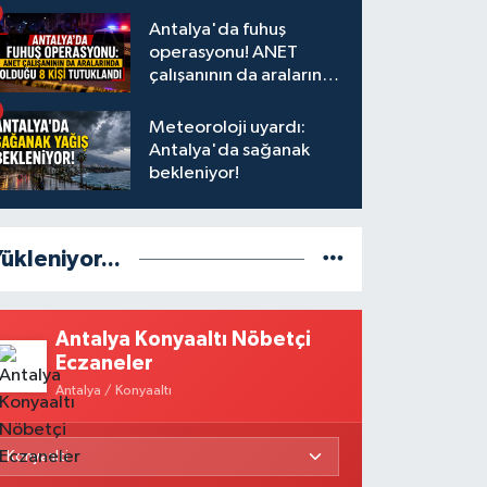
Antalya'da fuhuş
operasyonu! ANET
çalışanının da aralarında
olduğu 8 kişi tutuklandı
Meteoroloji uyardı:
Antalya'da sağanak
bekleniyor!
ükleniyor...
Antalya Konyaaltı Nöbetçi
Eczaneler
Antalya / Konyaaltı